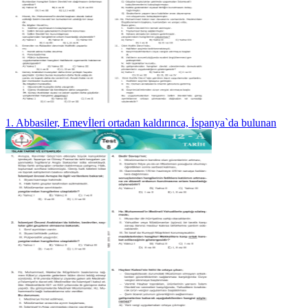
1. Abbasiler, Emevİleri ortadan kaldırınca, İspanya`da bulunan