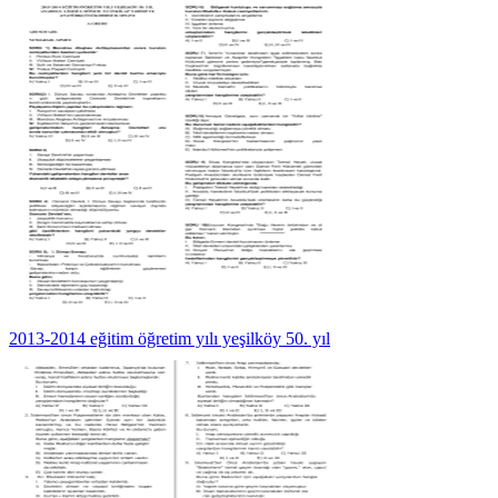
2013-2014 eğitim öğretim yılı yeşilköy 50. yıl