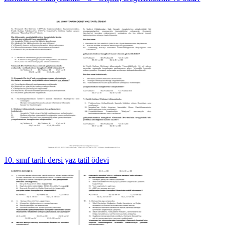
10. sınıf tarih dersi yaz tatil ödevi