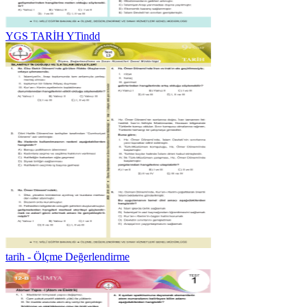
YGS TARİH YTindd
tarih - Ölçme Değerlendirme