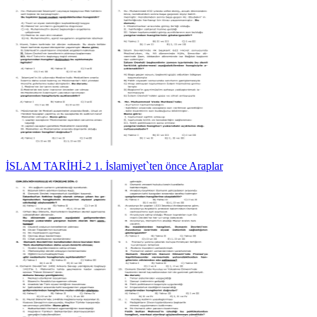
İSLAM TARİHİ-2 1. İslamiyet`ten önce Araplar