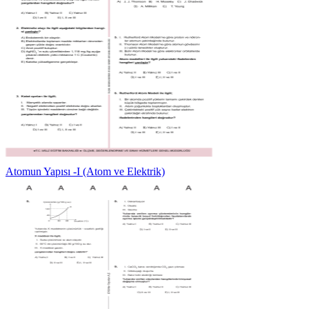
Atomun Yapısı -I (Atom ve Elektrik)