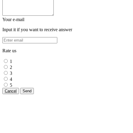
Your e-mail
Input it if you want to receive answer
Rate us
1
2
3
4
5
Cancel
Send