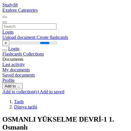
Study
lib
Explore Categories
Login
Upload document
Create flashcards
×
Login
Flashcards
Collections
Documents
Last activity
My documents
Saved documents
Profile
Add to ...
Add to collection(s)
Add to saved
Tarih
Dünya tarihi
OSMANLI YÜKSELME DEVRİ-1 1.
Osmanlı