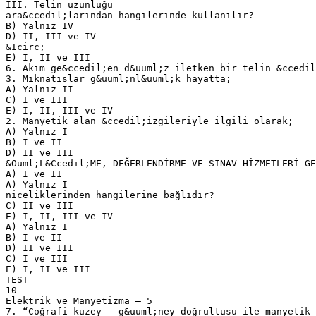
III. Telin uzunluğu
ara&ccedil;larından hangilerinde kullanılır?
B) Yalnız IV
D) II, III ve IV
&Icirc;
E) I, II ve III
6. Akım ge&ccedil;en d&uuml;z iletken bir telin &ccedil
3. Mıknatıslar g&uuml;nl&uuml;k hayatta;
A) Yalnız II
C) I ve III
E) I, II, III ve IV
2. Manyetik alan &ccedil;izgileriyle ilgili olarak;
A) Yalnız I
B) I ve II
D) II ve III
&Ouml;L&Ccedil;ME, DEĞERLENDİRME VE SINAV HİZMETLERİ GE
A) I ve II
A) Yalnız I
niceliklerinden hangilerine bağlıdır?
C) II ve III
E) I, II, III ve IV
A) Yalnız I
B) I ve II
D) II ve III
C) I ve III
E) I, II ve III
TEST
10
Elektrik ve Manyetizma – 5
7. “Coğrafi kuzey - g&uuml;ney doğrultusu ile manyetik