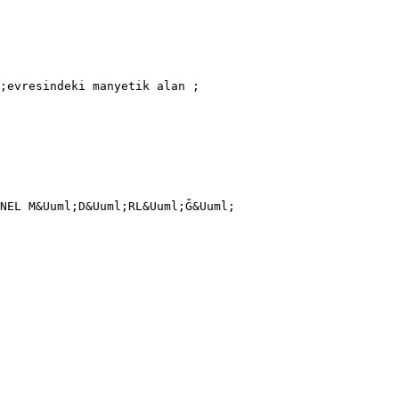
;evresindeki manyetik alan ;
NEL M&Uuml;D&Uuml;RL&Uuml;Ğ&Uuml;