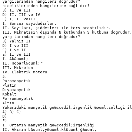
yargılarından hangileri doğrudur?
niceliklerinden hangilerine bağlıdır?
B) II ve III
D) II, III ve IV
C) I, II veIII
I. Sonsuz sayıdadırlar.
II. Sayıları, şiddetleri ile ters orantılıdır.
III. Mıknatısın dışında N kutbundan S kutbuna doğrudur.
yargılarından hangileri doğrudur?
B) Yalnız II
D) I ve III
C) I ve II
E) II ve III
I. Ak&uuml;
II. Hoparl&ouml;r
III. Mikrofon
IV. Elektrik motoru
5.
Paramanyetik
Platin
Diyamanyetik
Kobalt
Ferromanyetik
Altın
Yukarıdaki manyetik ge&ccedil;irgenlik &ouml;zelliği il
A) B) C)
D)
E)
I. Ortamın manyetik ge&ccedil;irgenliği
II. Akımın b&uuml;y&uuml;kl&uuml;ğ&uuml;