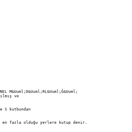
NEL M&Uuml;D&Uuml;RL&Uuml;Ğ&Uuml;
ılmış ve
e S kutbundan
 en fazla olduğu yerlere kutup denir.