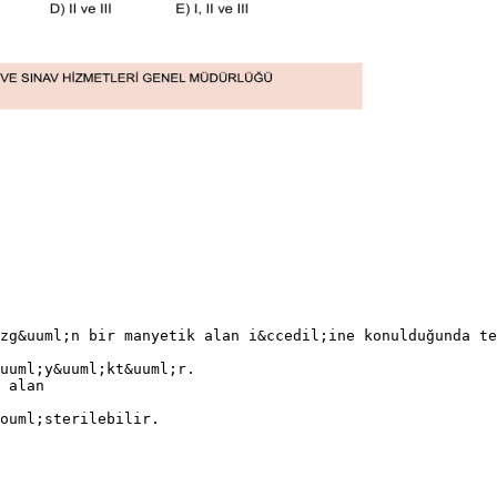
zg&uuml;n bir manyetik alan i&ccedil;ine konulduğunda te
uuml;y&uuml;kt&uuml;r.
 alan
ouml;sterilebilir.