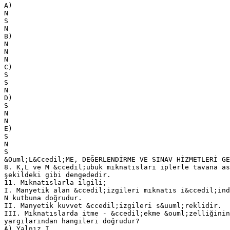
A)
N
S
N
B)
N
N
N
C)
S
S
N
D)
S
N
N
E)
S
N
S
&Ouml;L&Ccedil;ME, DEĞERLENDİRME VE SINAV HİZMETLERİ GE
8. K,L ve M &ccedil;ubuk mıknatısları iplerle tavana as
şekildeki gibi dengededir.
11. Mıknatıslarla ilgili;
I. Manyetik alan &ccedil;izgileri mıknatıs i&ccedil;ind
N kutbuna doğrudur.
II. Manyetik kuvvet &ccedil;izgileri s&uuml;reklidir.
III. Mıknatıslarda itme - &ccedil;ekme &ouml;zelliğinin
yargılarından hangileri doğrudur?
A) Yalnız I