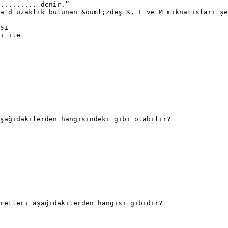
......... denir.”
a d uzaklık bulunan &ouml;zdeş K, L ve M mıknatısları şe
si
i ile
şağıdakilerden hangisindeki gibi olabilir?
retleri aşağıdakilerden hangisi gibidir?