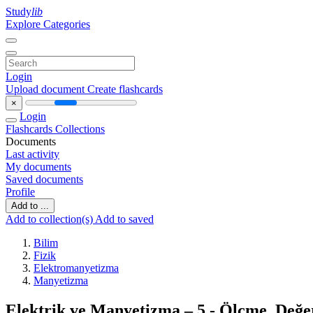
Study
lib
Explore Categories
Login
Upload document
Create flashcards
×
Login
Flashcards
Collections
Documents
Last activity
My documents
Saved documents
Profile
Add to ...
Add to collection(s)
Add to saved
Bilim
Fizik
Elektromanyetizma
Manyetizma
Elektrik ve Manyetizma – 5 - Ölçme, Değe