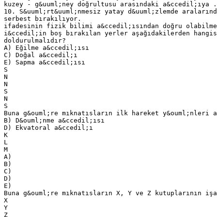
kuzey - g&uuml;ney doğrultusu arasındaki a&ccedil;ıya .
10. S&uuml;rt&uuml;nmesiz yatay d&uuml;zlemde aralarınd
serbest bırakılıyor.
ifadesinin fizik bilimi a&ccedil;ısından doğru olabilme
i&ccedil;in boş bırakılan yerler aşağıdakilerden hangis
doldurulmalıdır?
A) Eğilme a&ccedil;ısı
C) Doğal a&ccedil;ı
E) Sapma a&ccedil;ısı
S
N
N
S
N
S
Buna g&ouml;re mıknatısların ilk hareket y&ouml;nleri a
B) D&ouml;nme a&ccedil;ısı
D) Ekvatoral a&ccedil;ı
K
L
M
A)
B)
C)
D)
E)
Buna g&ouml;re mıknatısların X, Y ve Z kutuplarının işa
X
Y
Z