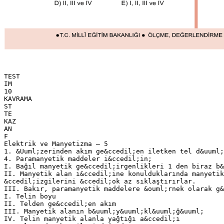
TEST
IM
10
KAVRAMA
ST
TE
KAZ
AN
F
Elektrik ve Manyetizma – 5
1. &Uuml;zerinden akım ge&ccedil;en iletken tel d&uuml;
4. Paramanyetik maddeler i&ccedil;in;
I. Bağıl manyetik ge&ccedil;irgenlikleri 1 den biraz b&
II. Manyetik alan i&ccedil;ine konulduklarında manyetik
&ccedil;izgilerini &ccedil;ok az sıklaştırırlar.
III. Bakır, paramanyetik maddelere &ouml;rnek olarak g&
I. Telin boyu
II. Telden ge&ccedil;en akım
III. Manyetik alanın b&uuml;y&uuml;kl&uuml;ğ&uuml;
IV. Telin manyetik alanla yağtığı a&ccedil;ı