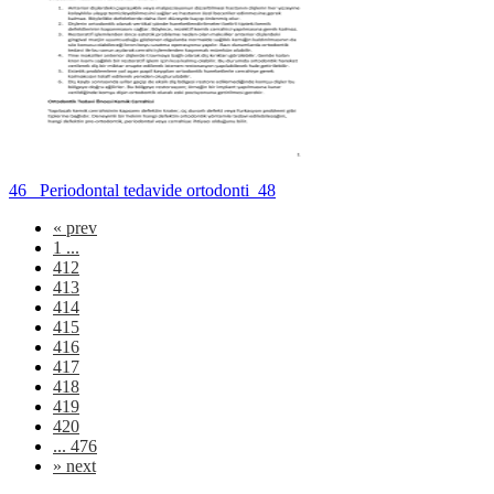
46_ Periodontal tedavide ortodonti_48
«
prev
1 ...
412
413
414
415
416
417
418
419
420
... 476
»
next