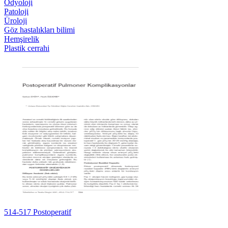
Odyoloji
Patoloji
Üroloji
Göz hastalıkları bilimi
Hemşirelik
Plastik cerrahi
514-517 Postoperatif