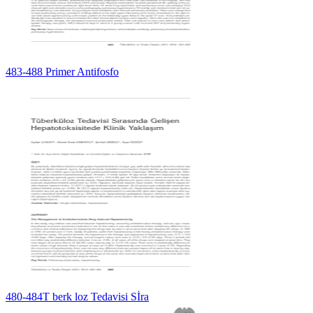
483-488 Primer Antifosfo
480-484T berk loz Tedavisi Sİra