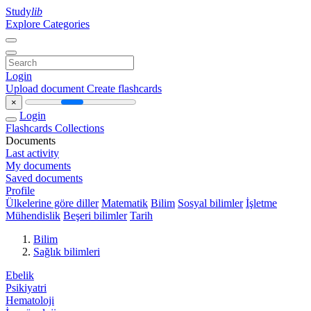
Study
lib
Explore Categories
Login
Upload document
Create flashcards
×
Login
Flashcards
Collections
Documents
Last activity
My documents
Saved documents
Profile
Ülkelerine göre diller
Matematik
Bilim
Sosyal bilimler
İşletme
Mühendislik
Beşeri bilimler
Tarih
Bilim
Sağlık bilimleri
Ebelik
Psikiyatri
Hematoloji