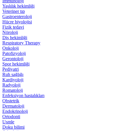
İmmünoloji
Yaşlılık hekimliği
Veteriner tıp
Gastroenteroloji
Hücre biyolojisi
Fizik tedavi
Nöroloji
Diş hekimliği
Respiratory Therapy
Onkoloji
Patofizyoloji
Gerontoloji
Spor hekimliği
Pediyatri
Ruh sağlığı
Kardiyoloji
Radyoloji
Romatoloji
Enfeksiyon hastalıkları
Obstetrik
Dermatoloji
Endokrinoloji
Ortodonti
Usmle
Doku bilimi