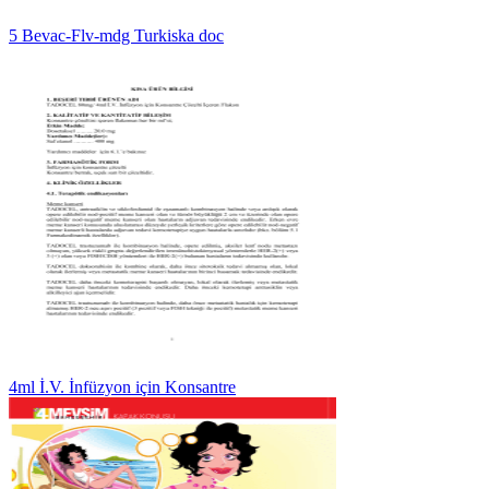
5 Bevac-Flv-mdg Turkiska doc
4ml İ.V. İnfüzyon için Konsantre