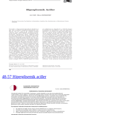
48-57 Hiperglisemik aciller