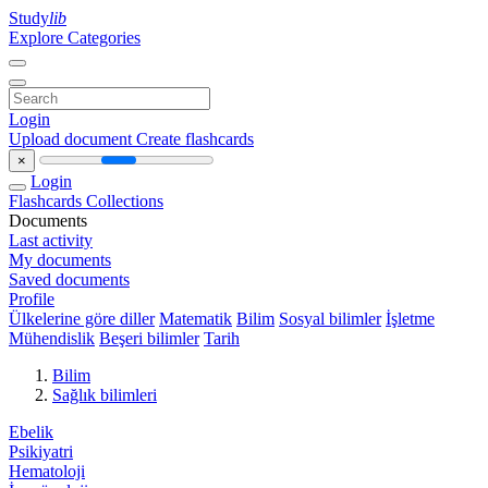
Study
lib
Explore Categories
Login
Upload document
Create flashcards
×
Login
Flashcards
Collections
Documents
Last activity
My documents
Saved documents
Profile
Ülkelerine göre diller
Matematik
Bilim
Sosyal bilimler
İşletme
Mühendislik
Beşeri bilimler
Tarih
Bilim
Sağlık bilimleri
Ebelik
Psikiyatri
Hematoloji