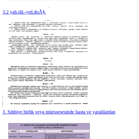
3.2 yab.dil.-yrd.doÃ§.
3. Sıhhiye birlik veya müessesesinde hasta ve yaralılardan