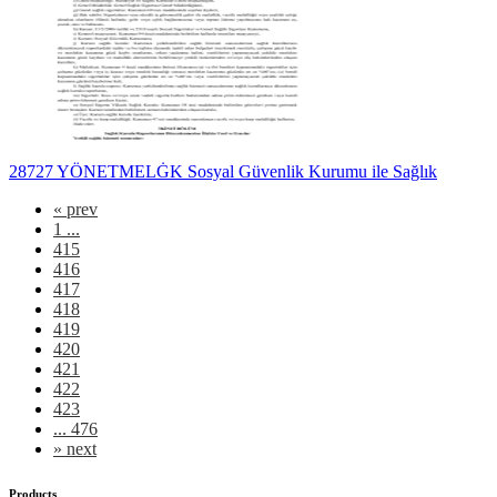
28727 YÖNETMELĠK Sosyal Güvenlik Kurumu ile Sağlık
«
prev
1 ...
415
416
417
418
419
420
421
422
423
... 476
»
next
Products