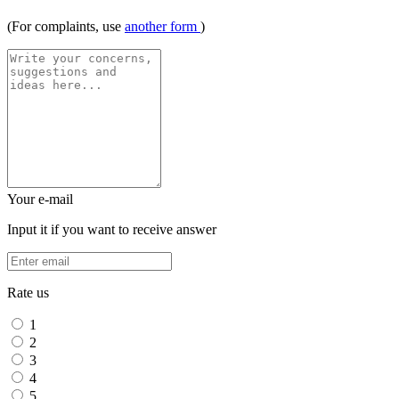
(For complaints, use
another form
)
Your e-mail
Input it if you want to receive answer
Rate us
1
2
3
4
5