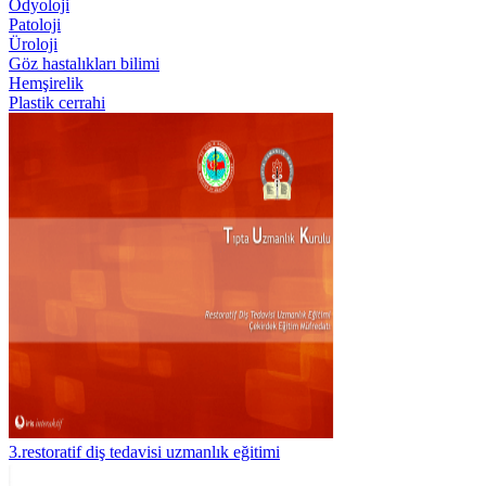
Odyoloji
Patoloji
Üroloji
Göz hastalıkları bilimi
Hemşirelik
Plastik cerrahi
3.restoratif diş tedavisi uzmanlık eğitimi