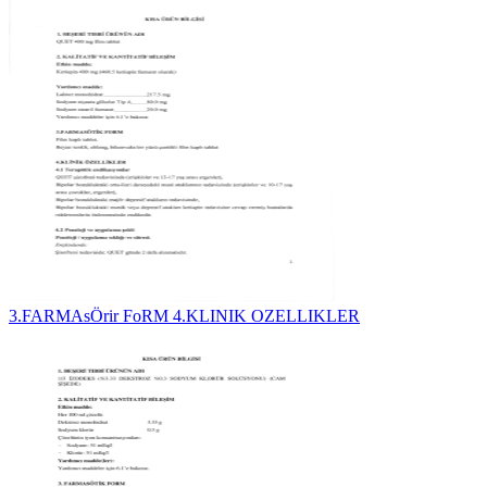
3.FARMAsÖrir FoRM 4.KLINIK OZELLIKLER