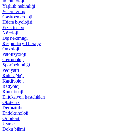
İmmünoloji
Yaşlılık hekimliği
Veteriner tıp
Gastroenteroloji
Hücre biyolojisi
Fizik tedavi
Nöroloji
Diş hekimliği
Respiratory Therapy
Onkoloji
Patofizyoloji
Gerontoloji
Spor hekimliği
Pediyatri
Ruh sağlığı
Kardiyoloji
Radyoloji
Romatoloji
Enfeksiyon hastalıkları
Obstetrik
Dermatoloji
Endokrinoloji
Ortodonti
Usmle
Doku bilimi