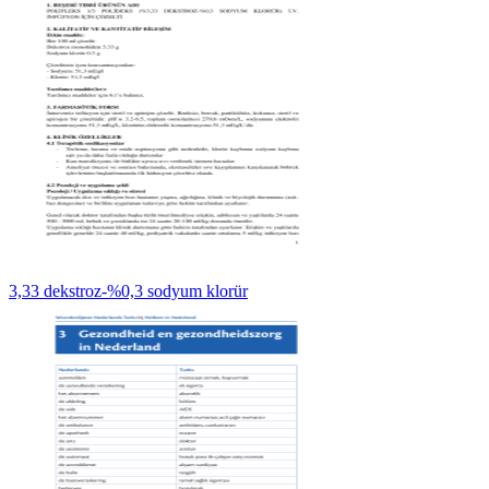
3,33 dekstroz-%0,3 sodyum klorür