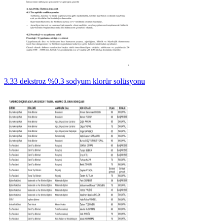
3.33 dekstroz %0.3 sodyum klorür solüsyonu