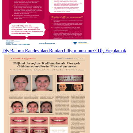
Diş Bakımı Randevuları Bunları biliyor musunuz? Diş Fırçalamak