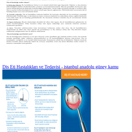
Diş Eti Hastalıkları ve Tedavisi - istanbul anadolu güney kamu