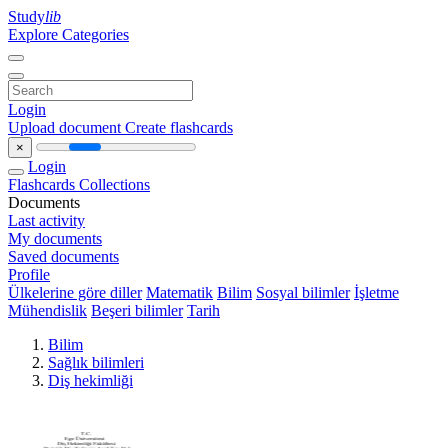
Study
lib
Explore Categories
Login
Upload document
Create flashcards
×
Login
Flashcards
Collections
Documents
Last activity
My documents
Saved documents
Profile
Ülkelerine göre diller
Matematik
Bilim
Sosyal bilimler
İşletme
Mühendislik
Beşeri bilimler
Tarih
Bilim
Sağlık bilimleri
Diş hekimliği