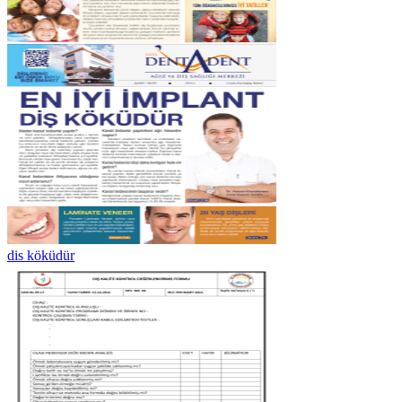
dis köküdür