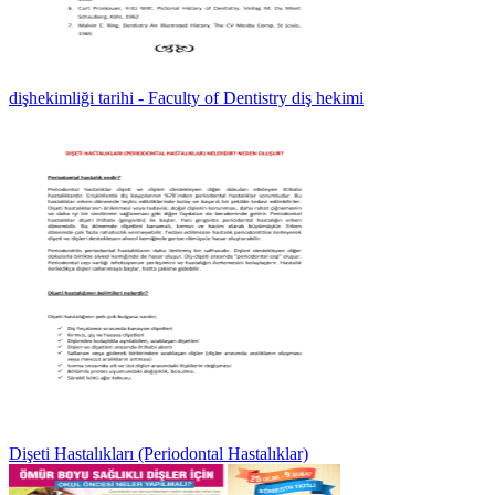
dişhekimliği tarihi - Faculty of Dentistry diş hekimi
Dişeti Hastalıkları (Periodontal Hastalıklar)