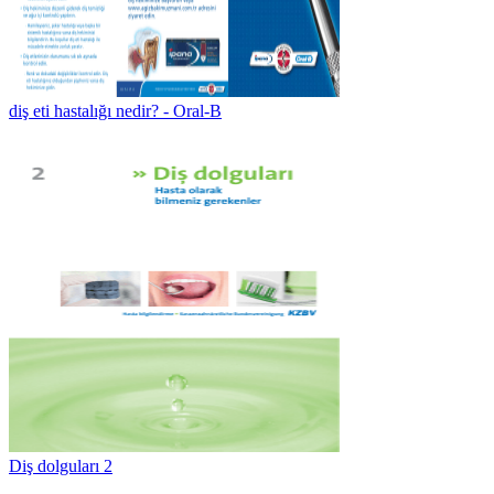
diş eti hastalığı nedir? - Oral-B
Diş dolguları 2