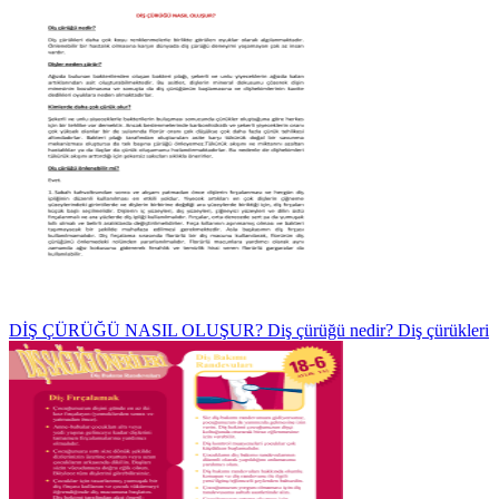
DİŞ ÇÜRÜĞÜ NASIL OLUŞUR? Diş çürüğü nedir? Diş çürükleri