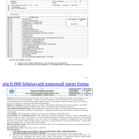
gör.fr.006 bilgisayarlı tomografi istem formu