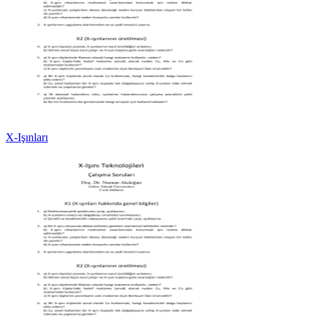
X-Işınları