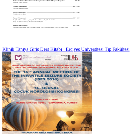
Klinik Tanıya Giriş Ders Kitabı - Erciyes Üniversitesi Tıp Fakültesi