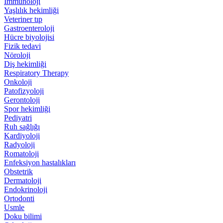
İmmünoloji
Yaşlılık hekimliği
Veteriner tıp
Gastroenteroloji
Hücre biyolojisi
Fizik tedavi
Nöroloji
Diş hekimliği
Respiratory Therapy
Onkoloji
Patofizyoloji
Gerontoloji
Spor hekimliği
Pediyatri
Ruh sağlığı
Kardiyoloji
Radyoloji
Romatoloji
Enfeksiyon hastalıkları
Obstetrik
Dermatoloji
Endokrinoloji
Ortodonti
Usmle
Doku bilimi