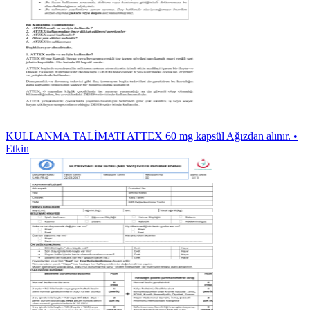
KULLANMA TALİMATI ATTEX 60 mg kapsül Ağızdan alınır. •
Etkin