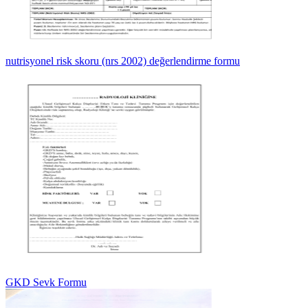
nutrisyonel risk skoru (nrs 2002) değerlendirme formu
GKD Sevk Formu