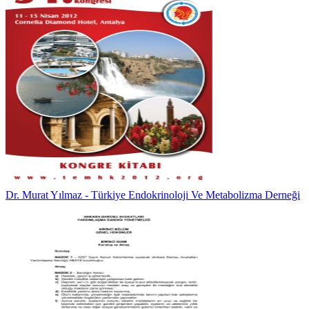
Dr. Murat Yılmaz - Türkiye Endokrinoloji Ve Metabolizma Derneği