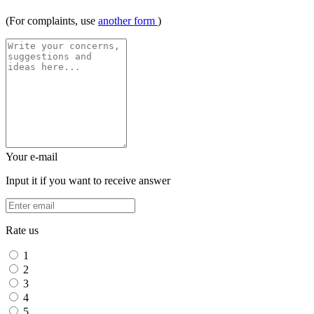
(For complaints, use
another form
)
Your e-mail
Input it if you want to receive answer
Rate us
1
2
3
4
5