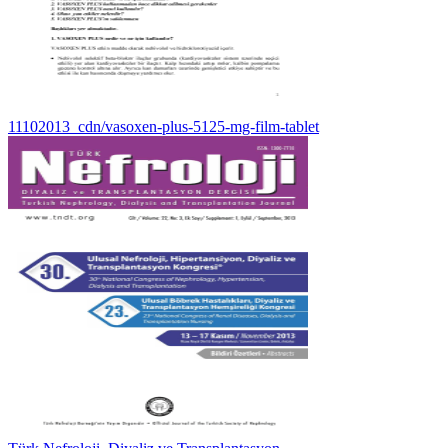
11102013_cdn/vasoxen-plus-5125-mg-film-tablet