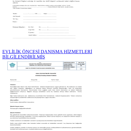
EVLİLİK ÖNCESİ DANIŞMA HİZMETLERİ
BİLGİLENDİRİLMİŞ