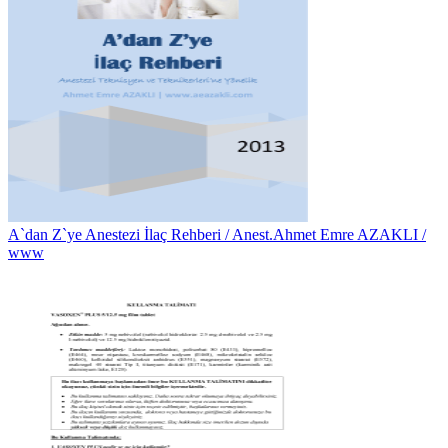
A`dan Z`ye Anestezi İlaç Rehberi / Anest.Ahmet Emre AZAKLI /
www