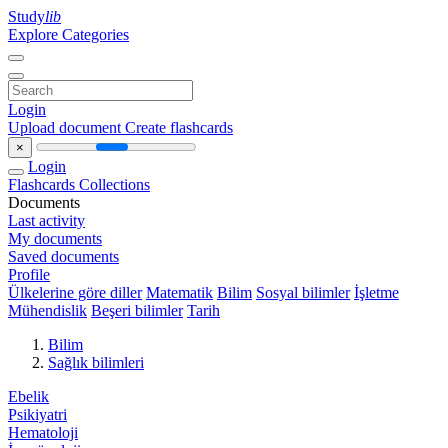
Study
lib
Explore Categories
Login
Upload document
Create flashcards
×
Login
Flashcards
Collections
Documents
Last activity
My documents
Saved documents
Profile
Ülkelerine göre diller
Matematik
Bilim
Sosyal bilimler
İşletme
Mühendislik
Beşeri bilimler
Tarih
Bilim
Sağlık bilimleri
Ebelik
Psikiyatri
Hematoloji