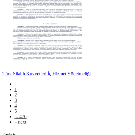
Türk Silahlı Kuvvetleri İç Hizmet Yönetmeliği
1
2
3
4
5
... 476
»
next
Products