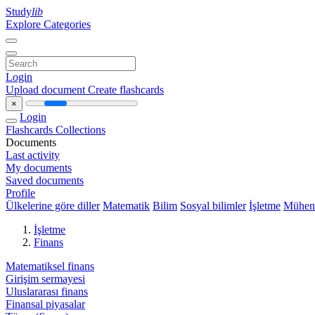
Study
lib
Explore Categories
Login
Upload document
Create flashcards
×
Login
Flashcards
Collections
Documents
Last activity
My documents
Saved documents
Profile
Ülkelerine göre diller
Matematik
Bilim
Sosyal bilimler
İşletme
Mühend
İşletme
Finans
Matematiksel finans
Girişim sermayesi
Uluslararası finans
Finansal piyasalar