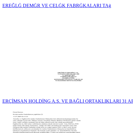
EREĞLĠ DEMĠR VE ÇELĠK FABRĠKALARI TAġ
ERÇİMSAN HOLDİNG A.Ş. VE BAĞLI ORTAKLIKLARI 31 A