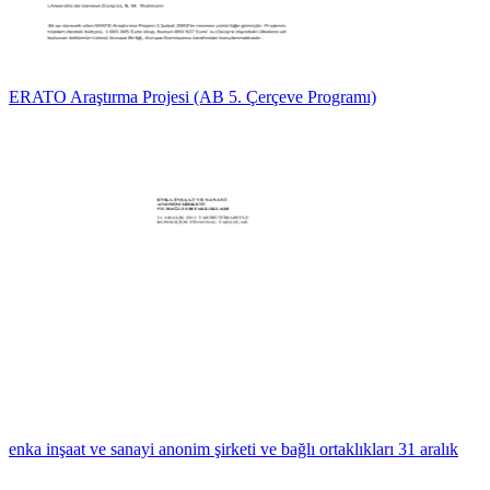
ERATO Araştırma Projesi (AB 5. Çerçeve Programı)
enka inşaat ve sanayi anonim şirketi ve bağlı ortaklıkları 31 aralık