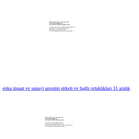
enka inşaat ve sanayi anonim şirketi ve bağlı ortaklıkları 31 aralık