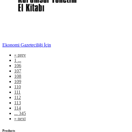
Ekonomi Gazeteciliği İçin
«
prev
1 ...
106
107
108
109
110
111
112
113
114
... 345
»
next
Products