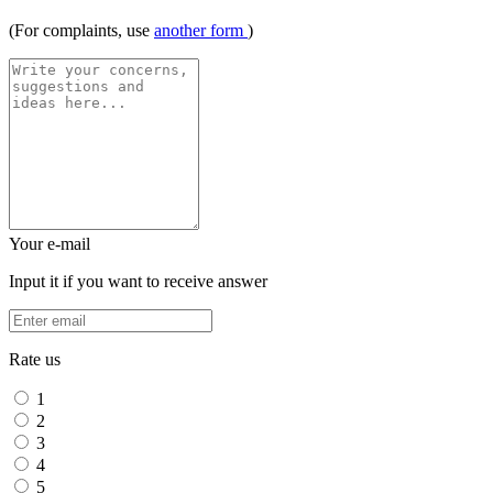
(For complaints, use
another form
)
Your e-mail
Input it if you want to receive answer
Rate us
1
2
3
4
5