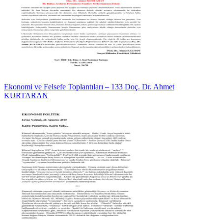
Ekonomi ve Felsefe Toplantıları – 133 Doç. Dr. Ahmet
KURTARAN