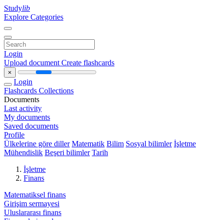
Study
lib
Explore Categories
Login
Upload document
Create flashcards
×
Login
Flashcards
Collections
Documents
Last activity
My documents
Saved documents
Profile
Ülkelerine göre diller
Matematik
Bilim
Sosyal bilimler
İşletme
Mühendislik
Beşeri bilimler
Tarih
İşletme
Finans
Matematiksel finans
Girişim sermayesi
Uluslararası finans