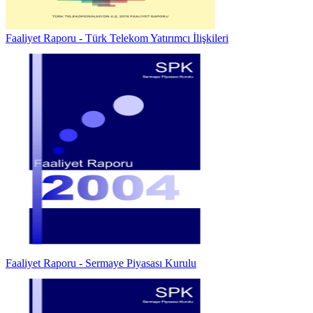
Faaliyet Raporu - Türk Telekom Yatırımcı İlişkileri
Faaliyet Raporu - Sermaye Piyasası Kurulu