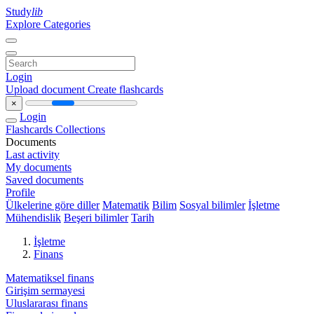
Study
lib
Explore Categories
Login
Upload document
Create flashcards
×
Login
Flashcards
Collections
Documents
Last activity
My documents
Saved documents
Profile
Ülkelerine göre diller
Matematik
Bilim
Sosyal bilimler
İşletme
Mühendislik
Beşeri bilimler
Tarih
İşletme
Finans
Matematiksel finans
Girişim sermayesi
Uluslararası finans