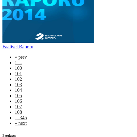
Faaliyet Raporu
«
prev
1 ...
100
101
102
103
104
105
106
107
108
... 345
»
next
Products