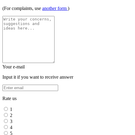
(For complaints, use
another form
)
Your e-mail
Input it if you want to receive answer
Rate us
1
2
3
4
5