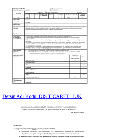
Dersin Adı-Kodu: DIŞ TİCARET– LJK