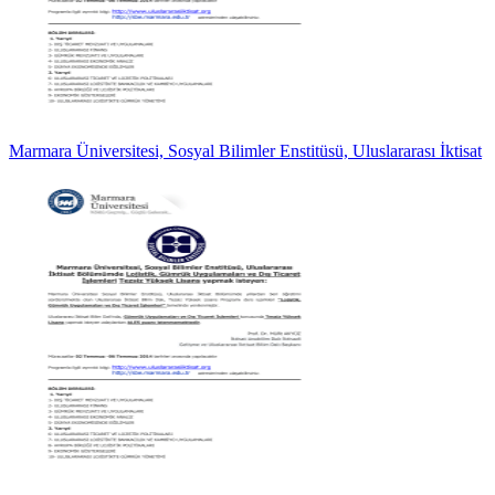
Marmara Üniversitesi, Sosyal Bilimler Enstitüsü, Uluslararası İktisat