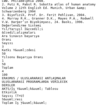
LWW. Philadelphia 2008.
2. Putz R, Pabst R. Sobotta atlas of human anatomy
Volume 2 12th English Ed. Munich, Urban &amp;
Schwarzenberg 1994
3. Biyofizik, Prof. Dr. Ferit Pehlivan, 2004.
4. Murray R.K., Granner D.K., Mayes P.A., Rodwell
V.W. Harper’ın Biyokimyası, 24. Baskı, 1996.
Değerlendirme Sistemi
Yıl/Yarıyıl İ&ccedil;i
&Ccedil;alışmaları
Ara Sınavın başarıya
Oranı
Sayısı
3
Katkı Y&uuml;zdesi
50
Yılsonu Başarıya Oranı
1
50
Toplam
4
100
ERASMUS / ULUSLARARASI ANTLAŞMALAR
ULUSLARARASI PROGRAMLARDA VERİLECEK
DERSLER
AKTS/İş Y&uuml;k&uuml; Tablosu
Etkinlik
Sayısı (T+U)
S&uuml;resi
Toplam İş Y&uuml;k&uuml;