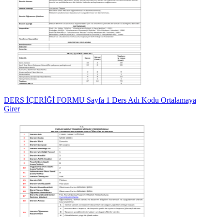
DERS İÇERİĞİ FORMU Sayfa 1 Ders Adı Kodu Ortalamaya
Girer