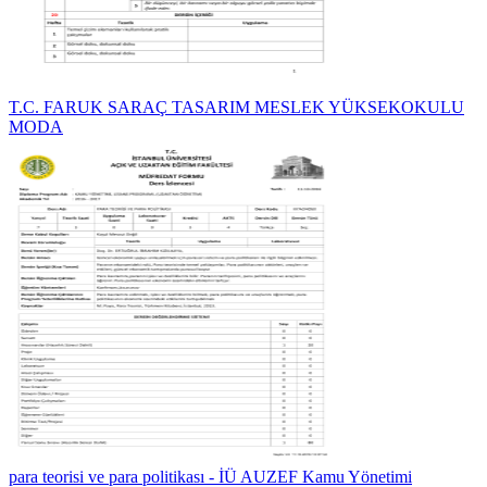
T.C. FARUK SARAÇ TASARIM MESLEK YÜKSEKOKULU
MODA
para teorisi ve para politikası - İÜ AUZEF Kamu Yönetimi