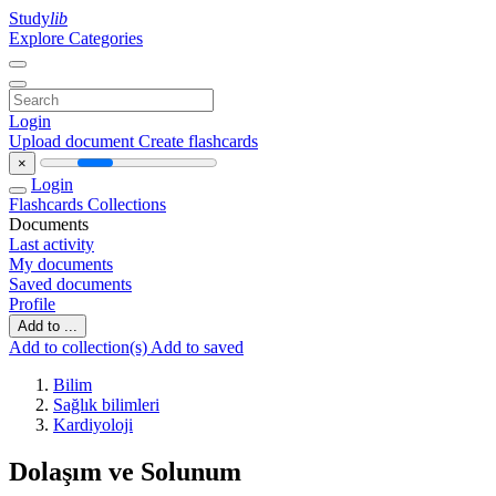
Study
lib
Explore Categories
Login
Upload document
Create flashcards
×
Login
Flashcards
Collections
Documents
Last activity
My documents
Saved documents
Profile
Add to ...
Add to collection(s)
Add to saved
Bilim
Sağlık bilimleri
Kardiyoloji
Dolaşım ve Solunum