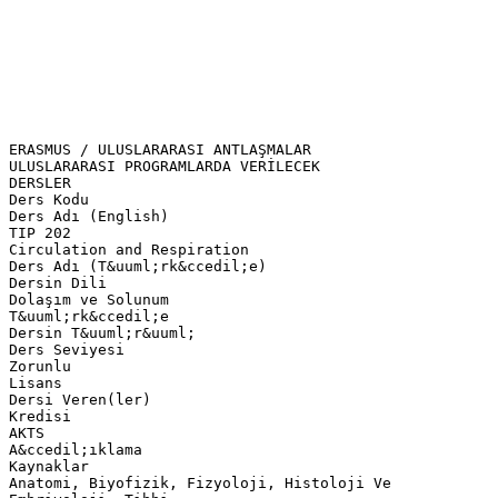
ERASMUS / ULUSLARARASI ANTLAŞMALAR
ULUSLARARASI PROGRAMLARDA VERİLECEK
DERSLER
Ders Kodu
Ders Adı (English)
TIP 202
Circulation and Respiration
Ders Adı (T&uuml;rk&ccedil;e)
Dersin Dili
Dolaşım ve Solunum
T&uuml;rk&ccedil;e
Dersin T&uuml;r&uuml;
Ders Seviyesi
Zorunlu
Lisans
Dersi Veren(ler)
Kredisi
AKTS
A&ccedil;ıklama
Kaynaklar
Anatomi, Biyofizik, Fizyoloji, Histoloji Ve