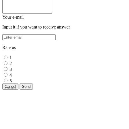
Your e-mail
Input it if you want to receive answer
Rate us
1
2
3
4
5
Cancel
Send