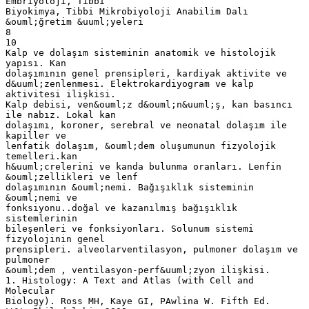
Embriyoloji, Tibbi
Biyokimya, Tibbi Mikrobiyoloji Anabilim Dalı
&ouml;ğretim &uuml;yeleri
8
10
Kalp ve dolaşım sisteminin anatomik ve histolojik
yapısı. Kan
dolaşımının genel prensipleri, kardiyak aktivite ve
d&uuml;zenlenmesi. Elektrokardiyogram ve kalp
aktivitesi ilişkisi.
Kalp debisi, ven&ouml;z d&ouml;n&uuml;ş, kan basıncı
ile nabız. Lokal kan
dolaşımı, koroner, serebral ve neonatal dolaşım ile
kapiller ve
lenfatik dolaşım, &ouml;dem oluşumunun fizyolojik
temelleri.kan
h&uuml;crelerini ve kanda bulunma oranları. Lenfin
&ouml;zellikleri ve lenf
dolaşımının &ouml;nemi. Bağışıklık sisteminin
&ouml;nemi ve
fonksiyonu..doğal ve kazanılmış bağışıklık
sistemlerinin
bileşenleri ve fonksiyonları. Solunum sistemi
fizyolojinin genel
prensipleri. alveolarventilasyon, pulmoner dolaşım ve
pulmoner
&ouml;dem , ventilasyon-perf&uuml;zyon ilişkisi.
1. Histology: A Text and Atlas (with Cell and
Molecular
Biology). Ross MH, Kaye GI, PAwlina W. Fifth Ed.