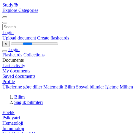
Study
lib
Explore Categories
Login
Upload document
Create flashcards
×
Login
Flashcards
Collections
Documents
Last activity
My documents
Saved documents
Profile
Ülkelerine göre diller
Matematik
Bilim
Sosyal bilimler
İşletme
Mühend
Bilim
Sağlık bilimleri
Ebelik
Psikiyatri
Hematoloji
İmmünoloji