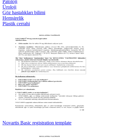
Patoloji
Üroloji
Göz hastalıkları bilimi
Hemşirelik
Plastik cerrahi
Novartis Basic registration template