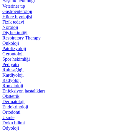
Yaşlılık hekimliği
Veteriner tıp
Gastroenteroloji
Hücre biyolojisi
Fizik tedavi
Nöroloji
Diş hekimliği
Respiratory Therapy
Onkoloji
Patofizyoloji
Gerontoloji
Spor hekimliği
Pediyatri
Ruh sağlığı
Kardiyoloji
Radyoloji
Romatoloji
Enfeksiyon hastalıkları
Obstetrik
Dermatoloji
Endokrinoloji
Ortodonti
Usmle
Doku bilimi
Odyoloji