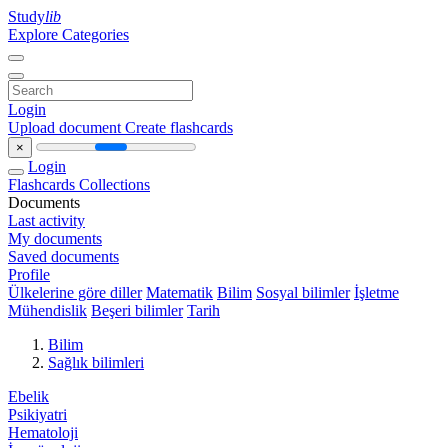
Study
lib
Explore Categories
Login
Upload document
Create flashcards
×
Login
Flashcards
Collections
Documents
Last activity
My documents
Saved documents
Profile
Ülkelerine göre diller
Matematik
Bilim
Sosyal bilimler
İşletme
Mühendislik
Beşeri bilimler
Tarih
Bilim
Sağlık bilimleri
Ebelik
Psikiyatri
Hematoloji