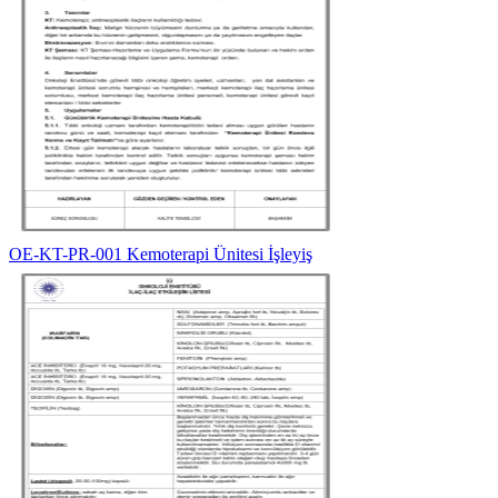
OE-KT-PR-001 Kemoterapi Ünitesi İşleyiş