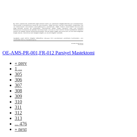
OE-AMS-PR-001,FR-012 Parsiyel Mastektomi
«
prev
1 ...
305
306
307
308
309
310
311
312
313
... 476
»
next