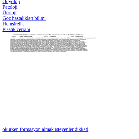
Odyoloji
Patoloji
Üroloji
Göz hastalıkları bilimi
Hemşirelik
Plastik cerrahi
okurken formasyon almak ısteyenler dıkkat!