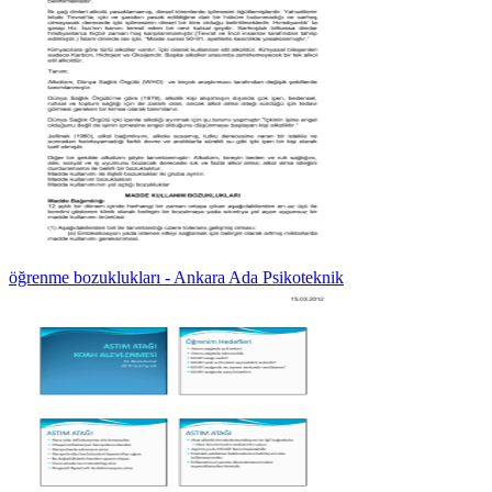
öğrenme bozuklukları - Ankara Ada Psikoteknik