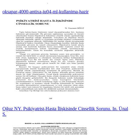
oksapar-4000-antixa-iu04-ml-kullanima-hazir
Oğuz NY. Psikiyatrist-Hasta İlişkisinde Cinsellik Sorunu. In. Ünal
S.