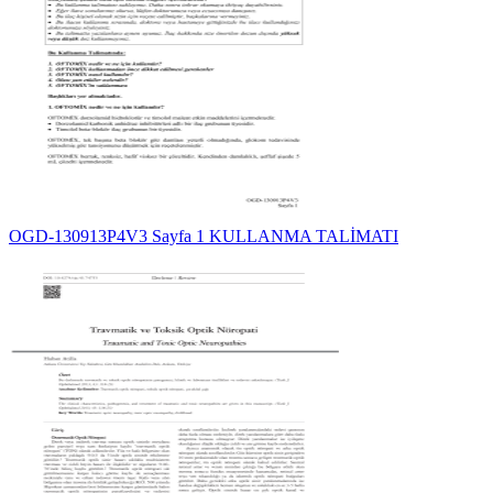
OGD-130913P4V3 Sayfa 1 KULLANMA TALİMATI