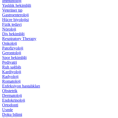
İmmünoloji
Yaşlılık hekimliği
Veteriner tıp
Gastroenteroloji
Hücre biyolojisi
Fizik tedavi
Nöroloji
Diş hekimliği
Respiratory Therapy
Onkoloji
Patofizyoloji
Gerontoloji
Spor hekimliği
Pediyatri
Ruh sağlığı
Kardiyoloji
Radyoloji
Romatoloji
Enfeksiyon hastalıkları
Obstetrik
Dermatoloji
Endokrinoloji
Ortodonti
Usmle
Doku bilimi