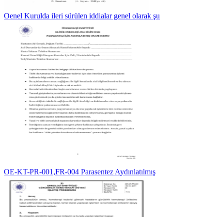
Oenel Kurulda ileri sürülen iddialar genel olarak şu
OE-KT-PR-001,FR-004 Parasentez Aydınlatılmış