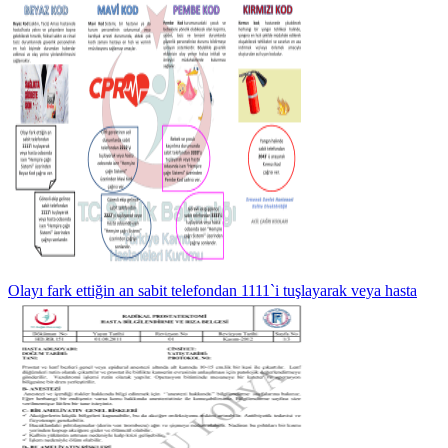
Olayı fark ettiğin an sabit telefondan 1111`i tuşlayarak veya hasta