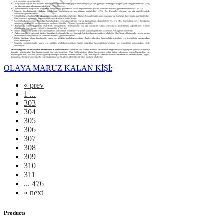
OLAYA MARUZ KALAN KİŞİ:
«
prev
1 ...
303
304
305
306
307
308
309
310
311
... 476
»
next
Products