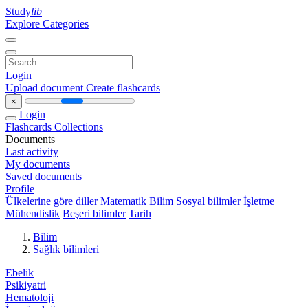
Study
lib
Explore Categories
Login
Upload document
Create flashcards
×
Login
Flashcards
Collections
Documents
Last activity
My documents
Saved documents
Profile
Ülkelerine göre diller
Matematik
Bilim
Sosyal bilimler
İşletme
Mühendislik
Beşeri bilimler
Tarih
Bilim
Sağlık bilimleri
Ebelik
Psikiyatri
Hematoloji