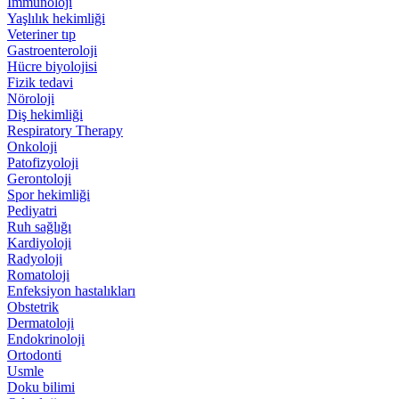
İmmünoloji
Yaşlılık hekimliği
Veteriner tıp
Gastroenteroloji
Hücre biyolojisi
Fizik tedavi
Nöroloji
Diş hekimliği
Respiratory Therapy
Onkoloji
Patofizyoloji
Gerontoloji
Spor hekimliği
Pediyatri
Ruh sağlığı
Kardiyoloji
Radyoloji
Romatoloji
Enfeksiyon hastalıkları
Obstetrik
Dermatoloji
Endokrinoloji
Ortodonti
Usmle
Doku bilimi