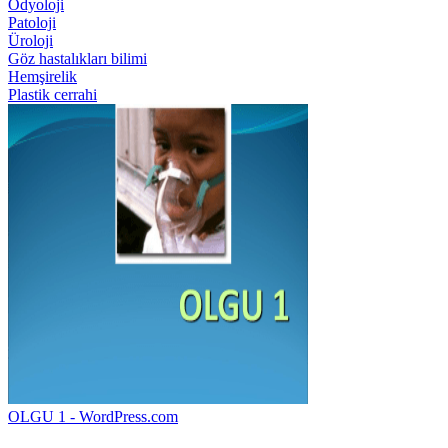
Odyoloji
Patoloji
Üroloji
Göz hastalıkları bilimi
Hemşirelik
Plastik cerrahi
OLGU 1 - WordPress.com