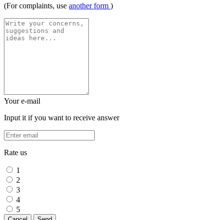
(For complaints, use
another form
)
Your e-mail
Input it if you want to receive answer
Rate us
1
2
3
4
5
Cancel
Send