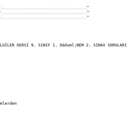
LGİLER DERSİ 9. SINIF 1. D&Ouml;NEM 2. SINAV SORULARI
mlerden