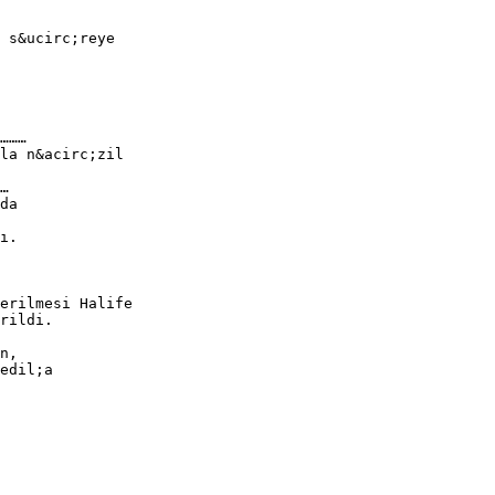
 s&ucirc;reye
………
la n&acirc;zil
…
da
ı.
erilmesi Halife
rildi.
n,
edil;a