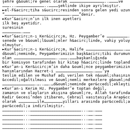
şehre g&ouml;re genel olarak ………………………………………..…………ve
………...………………………………..…………şeklinde ikiye ayrılmıştır.
►el-F&acirc;tiha s&ucirc;resinden sonra gelen yedi uzun
“………………………………………………………………………….………”denir.
►Kur’&acirc;n’ın ilk inen ayetleri
ilk beş ayetidir.
suresinin
…………………….………
►Kur’&acirc;n-ı Ker&icirc;m, Hz. Peygamber’e ……………………….
senede ve b&ouml;l&uuml;mler h&acirc;linde, vahiy yoluy
olmuştur.
►Kur’&acirc;n-ı Ker&icirc;m, Halife ………………………………………….……
d&ouml;neminde, Peygamberimizin başk&acirc;tibi durumun
olan ………………………………………………..……….………başkanlığında
bir komisyon tarafından bir kitap h&acirc;linde topland
►Kur’an-ı Ker&icirc;m’in daha &ouml;nce peygamberimizin
hanımlarından Hazret-i ………………………………………….………’ya
teslim edilen ve Mushaf adı verilen tek n&uuml;shasının
&ccedil;oğaltılması ve &ouml;nemli merkezlere g&ouml;nd
…………………………………….…..…….…d&ouml;neminde ger&ccedil;ekleşti
►Kur’an-ı Kerim Hz. Peygamber’e toptan değil,
zamanın ve olayların akışına g&ouml;re, Allah tarafında
Kadir Gecesi’nden itibaren, Cebrail vasıtasıyla Arap&cc
olarak ……………………ile……………………yılları arasında par&ccedil;a
par&ccedil;a indirilmiştir.
………………………...…………………………………………………………...…….………
………………………...…………………………………………………………...…….………
………………………...…………………………………………………………...…….………
………………………...…………………………………………………………...…….………
………………………...…………………………………………………………...…….………