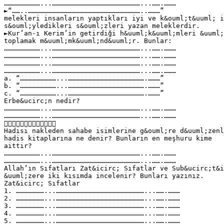
………………………...…………………………………………………………...…….………
►“……..…………………………………………………………………………..………”
melekleri insanların yaptıkları iyi ve k&ouml;t&uuml; i
s&ouml;yledikleri s&ouml;zleri yazan meleklerdir.
►Kur’an-ı Kerim’in getirdiği h&uuml;k&uuml;mleri &uuml;
toplamak m&uuml;mk&uuml;nd&uuml;r. Bunlar:
………………………...…………………………………………………………...…….………
………………………...…………………………………………………………...…….………
………………………...…………………………………………………………...…….………
………………………...…………………………………………………………...…….………
a. “………………………...………………………………………………….………”
b. “………………………...………………………………………………….………”
c. “………………………...………………………………………………….………”
Erbe&ucirc;n nedir?
………………………...…………………………………………………………...…….………
………………………...…………………………………………………………...…….………

Hadisi nakleden sahabe isimlerine g&ouml;re d&uuml;zenl
hadis kitaplarına ne denir? Bunların en meşhuru kime
aittir?
………………………...…………………………………………………………...…….………
………………………...…………………………………………………………...…….………
Allah’ın Sıfatları Zat&icirc; Sıfatlar ve Sub&ucirc;t&
&uuml;zere iki kısımda incelenir? Bunları yazınız.
Zat&icirc; Sıfatlar
1. …………………...…………………………………………………………...…….………
2. …………………...…………………………………………………………...…….………
3. …………………...…………………………………………………………...…….………
4. …………………...…………………………………………………………...…….………
5. …………………...…………………………………………………………...…….………