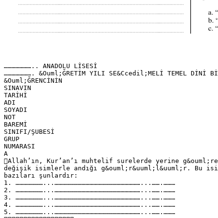
………………….. ANADOLU LİSESİ
…………………. &Ouml;ĞRETİM YILI SE&Ccedil;MELİ TEMEL DİNİ Bİ
&Ouml;ĞRENCİNİN
SINAVIN
TARİHİ
ADI
SOYADI
NOT
BAREMİ
SINIFI/ŞUBESİ
GRUP
NUMARASI
A
Allah’ın, Kur’an’ı muhtelif surelerde yerine g&ouml;re
değişik isimlerle andığı g&ouml;r&uuml;l&uuml;r. Bu isi
bazıları şunlardır:
1. …………………...…………………………………………………………...…….………
2. …………………...…………………………………………………………...…….………
3. …………………...…………………………………………………………...…….………
4. …………………...…………………………………………………………...…….………
5. …………………...…………………………………………………………...…….………