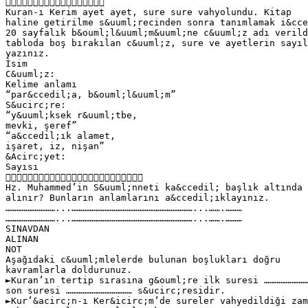

Kuran-ı Kerim ayet ayet, sure sure vahyolundu. Kitap
haline getirilme s&uuml;recinden sonra tanımlamak i&cce
20 sayfalık b&ouml;l&uuml;m&uuml;ne c&uuml;z adı verild
tabloda boş bırakılan c&uuml;z, sure ve ayetlerin sayıl
yazınız.
İsim
C&uuml;z:
Kelime anlamı
“par&ccedil;a, b&ouml;l&uuml;m”
S&ucirc;re:
“y&uuml;ksek r&uuml;tbe,
mevki, şeref”
“a&ccedil;ık alamet,
işaret, iz, nişan”
&Acirc;yet:
Sayısı

Hz. Muhammed’in S&uuml;nneti ka&ccedil; başlık altında 
alınır? Bunların anlamlarını a&ccedil;ıklayınız.
………………………...…………………………………………………………...…….………
………………………...…………………………………………………………...…….………
SINAVDAN
ALINAN
NOT
Aşağıdaki c&uuml;mlelerde bulunan boşlukları doğru
kavramlarla doldurunuz.
►Kuran’ın tertip sırasına g&ouml;re ilk suresi ……………………
son suresi ……………………………… s&ucirc;residir.
►Kur’&acirc;n-ı Ker&icirc;m’de sureler vahyedildiği zam