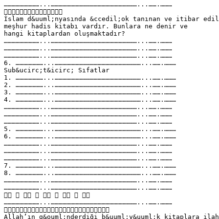
………………………...…………………………………………………………...…….………

İslam d&uuml;nyasında &ccedil;ok tanınan ve itibar edil
meşhur hadis kitabı vardır. Bunlara ne denir ve
hangi kitaplardan oluşmaktadır?
………………………...…………………………………………………………...…….………
………………………...…………………………………………………………...…….………
………………………...…………………………………………………………...…….………
6. …………………...…………………………………………………………...…….………
Sub&ucirc;t&icirc; Sıfatlar
1. …………………...…………………………………………………………...…….………
2. …………………...…………………………………………………………...…….………
3. …………………...…………………………………………………………...…….………
4. …………………...…………………………………………………………...…….………
………………………...…………………………………………………………...…….………
………………………...…………………………………………………………...…….………
………………………...…………………………………………………………...…….………
5. …………………...…………………………………………………………...…….………
6. …………………...…………………………………………………………...…….………
………………………...…………………………………………………………...…….………
………………………...…………………………………………………………...…….………
………………………...…………………………………………………………...…….………
7. …………………...…………………………………………………………...…….………
8. …………………...…………………………………………………………...…….………
………………………...…………………………………………………………...…….………
………………………...…………………………………………………………...…….………
        
………………………...…………………………………………………………...…….………

Allah’ın g&ouml;nderdiği b&uuml;y&uuml;k kitaplara ila