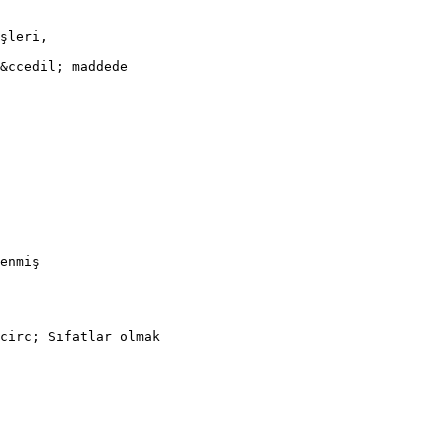
şleri,
&ccedil; maddede
enmiş
icirc; Sıfatlar olmak