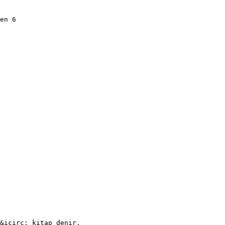
en 6
h&icirc; kitap denir.