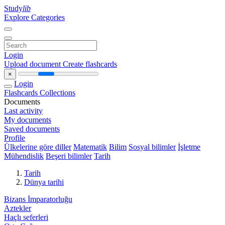
Study
lib
Explore Categories
Login
Upload document
Create flashcards
×
Login
Flashcards
Collections
Documents
Last activity
My documents
Saved documents
Profile
Ülkelerine göre diller
Matematik
Bilim
Sosyal bilimler
İşletme
Mühendislik
Beşeri bilimler
Tarih
Tarih
Dünya tarihi
Bizans İmparatorluğu
Aztekler
Haçlı seferleri