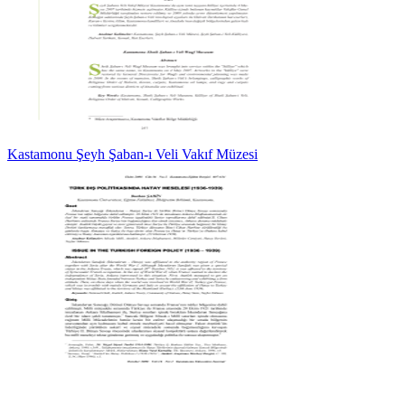
Kastamonu Şeyh Şaban-ı Veli Vakıf Müzesi