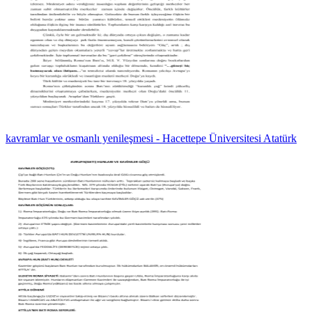
kavramlar ve osmanlı yenileşmesi - Hacettepe Üniversitesi Atatürk