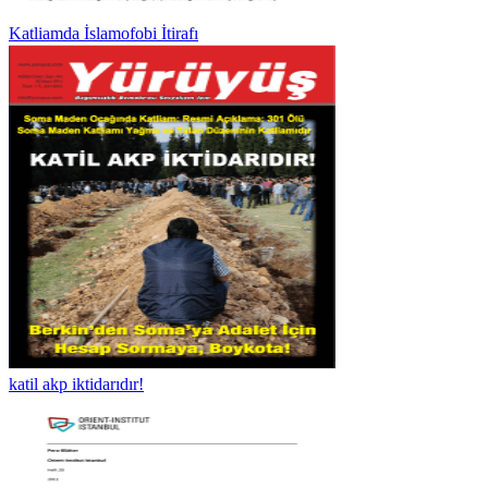
Katliamda İslamofobi İtirafı
katil akp iktidarıdır!