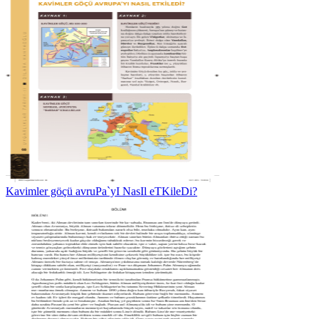
Kavimler göçü avruPa`yI NasIl eTKileDi?