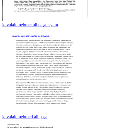
kavalalı mehmet ali paşa isyanı
kavalalı mehmed ali paşa