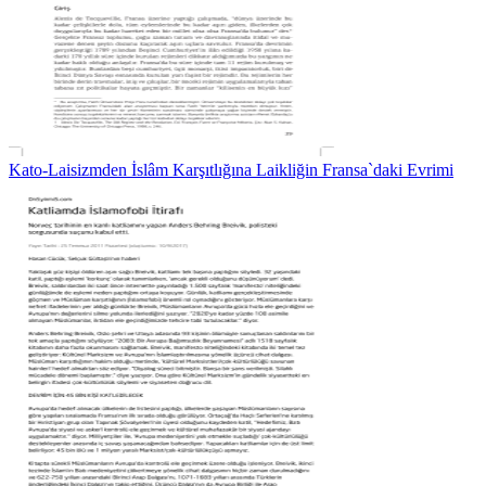
Kato-Laisizmden İslâm Karşıtlığına Laikliğin Fransa`daki Evrimi