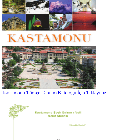
Kastamonu Türkçe Tanıtım Katologu İçin Tıklayınız.