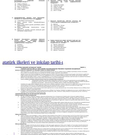
atatürk ilkeleri ve inkılap tarihi-ı