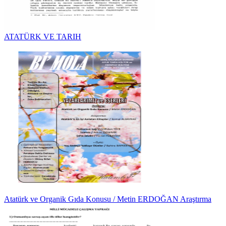
ATATÜRK VE TARIH
Atatürk ve Organik Gıda Konusu / Metin ERDOĞAN Araştırma