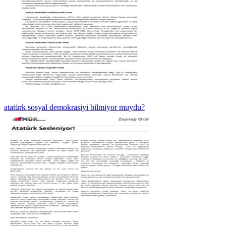
atatürk sosyal demokrasiyi bilmiyor muydu?