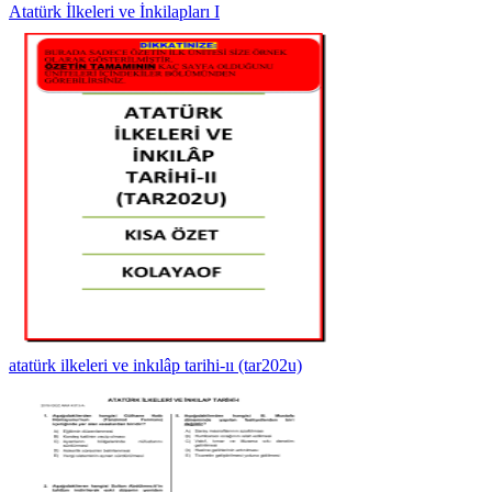
Atatürk İlkeleri ve İnkilapları I
atatürk ilkeleri ve inkılâp tarihi-ıı (tar202u)