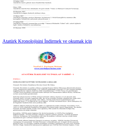
Atatürk Kronolojisini İndirmek ve okumak için