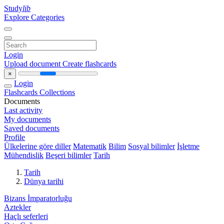
Study
lib
Explore Categories
Login
Upload document
Create flashcards
×
Login
Flashcards
Collections
Documents
Last activity
My documents
Saved documents
Profile
Ülkelerine göre diller
Matematik
Bilim
Sosyal bilimler
İşletme
Mühendislik
Beşeri bilimler
Tarih
Tarih
Dünya tarihi
Bizans İmparatorluğu
Aztekler
Haçlı seferleri