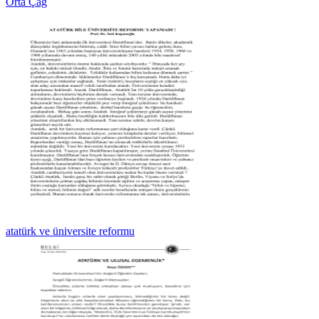
Orta Çağ
atatürk ve üniversite reformu