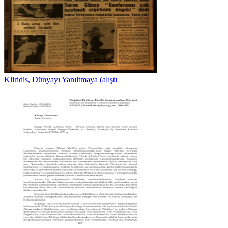
Kliridis, Dünyayı Yanıltmaya (alıştı