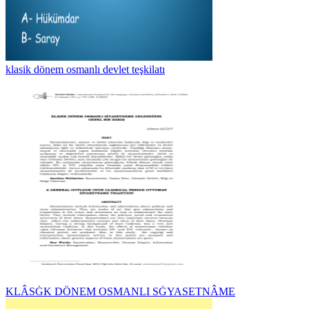
klasik dönem osmanlı devlet teşkilatı
KLÂSĠK DÖNEM OSMANLI SĠYASETNÂME