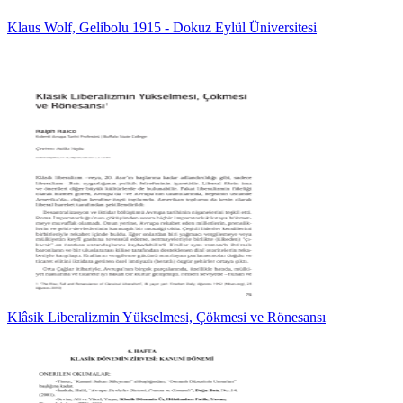
Klaus Wolf, Gelibolu 1915 - Dokuz Eylül Üniversitesi
Klâsik Liberalizmin Yükselmesi, Çökmesi ve Rönesansı