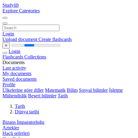
Study
lib
Explore Categories
Login
Upload document
Create flashcards
×
Login
Flashcards
Collections
Documents
Last activity
My documents
Saved documents
Profile
Ülkelerine göre diller
Matematik
Bilim
Sosyal bilimler
İşletme
Mühendislik
Beşeri bilimler
Tarih
Tarih
Dünya tarihi
Bizans İmparatorluğu
Aztekler
Haçlı seferleri