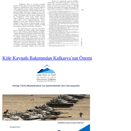
Köle Kaynağı Bakımından Kafkasya`nın Önemi