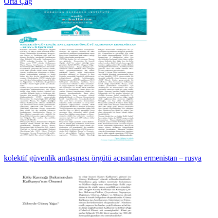
Orta Çağ
kolektif güvenlik antlaşması örgütü açısından ermenistan – rusya