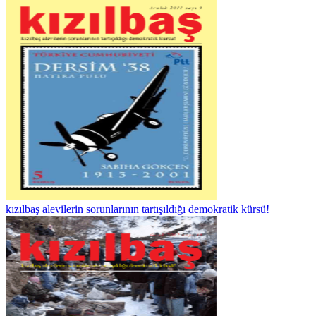
kızılbaş alevilerin sorunlarının tartışıldığı demokratik kürsü!