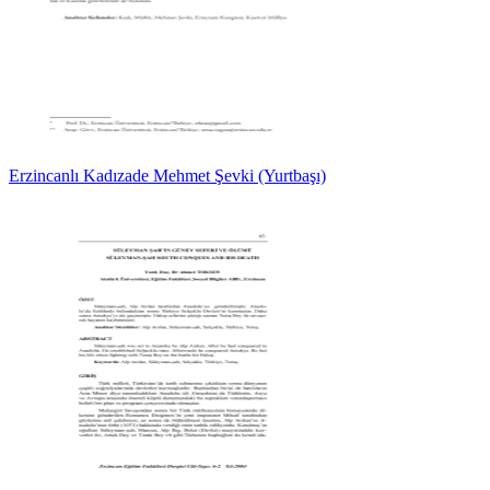
Erzincanlı Kadızade Mehmet Şevki (Yurtbaşı)