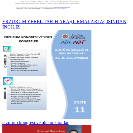
ERZURUM YEREL TARİH ARAŞTIRMALARI AÇISINDAN
İNGİLİZ
erzurum kongresi ve alınan kararlar