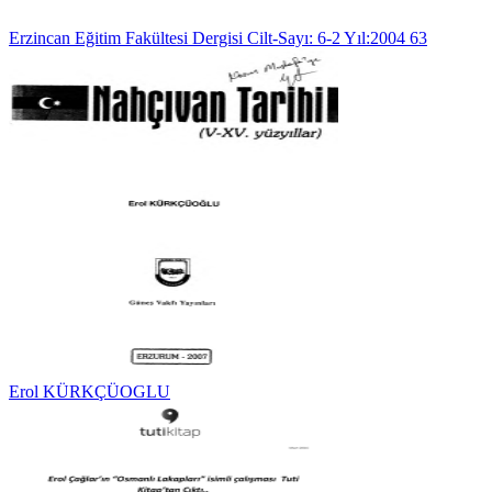
Erzincan Eğitim Fakültesi Dergisi Cilt-Sayı: 6-2 Yıl:2004 63
Erol KÜRKÇÜOGLU