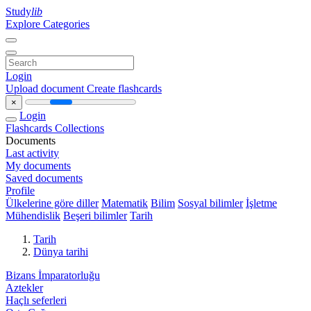
Study
lib
Explore Categories
Login
Upload document
Create flashcards
×
Login
Flashcards
Collections
Documents
Last activity
My documents
Saved documents
Profile
Ülkelerine göre diller
Matematik
Bilim
Sosyal bilimler
İşletme
Mühendislik
Beşeri bilimler
Tarih
Tarih
Dünya tarihi
Bizans İmparatorluğu
Aztekler
Haçlı seferleri