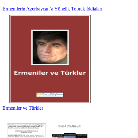
Ermenilerin Azerbaycan`a Yönelik Toprak İddiaları
Ermeniler ve Türkler