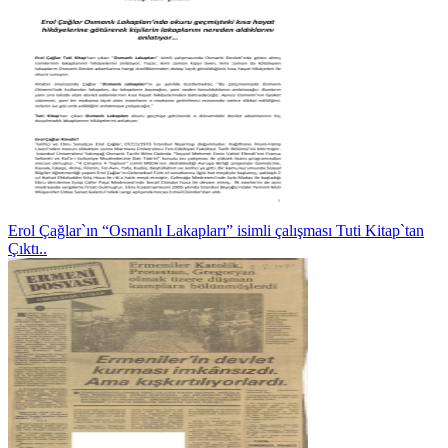
Erol Çağlar`ın “Osmanlı Lakapları” isimli çalışması Tuti Kitap`tan
Çıktı..