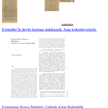
Ermenller`ln devlet kurması imkânsızdı. Ama kışkırtılıyorlardı.
Ermenistan Rusya İlişkileri: Giderek Artan Bağımlılık