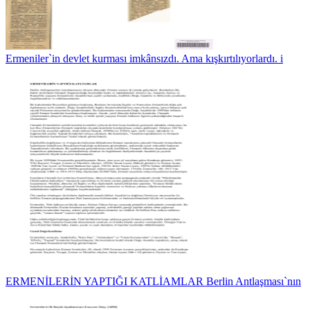
Ermeniler`in devlet kurması imkânsızdı. Ama kışkırtılıyorlardı. i
ERMENİLERİN YAPTIĞI KATLİAMLAR Berlin Antlaşması`nın