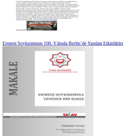
Ermeni Soykırımının 100. Yılında Berlin`de Yapılan Etkinlikler