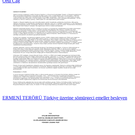
Orta Çağ
ERMENİ TERÖRÜ Türkiye üzerine sömürgeci emeller besleyen