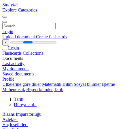
Study
lib
Explore Categories
Login
Upload document
Create flashcards
×
Login
Flashcards
Collections
Documents
Last activity
My documents
Saved documents
Profile
Ülkelerine göre diller
Matematik
Bilim
Sosyal bilimler
İşletme
Mühendislik
Beşeri bilimler
Tarih
Tarih
Dünya tarihi
Bizans İmparatorluğu
Aztekler
Haçlı seferleri