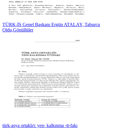
TÜRK-İŞ Genel Başkanı Ergün ATALAY, Taburcu
Oldu,Gönüllüler
türk-asya ortaklı⁄ı: yen‹ kalkınma ‹tt‹fakı