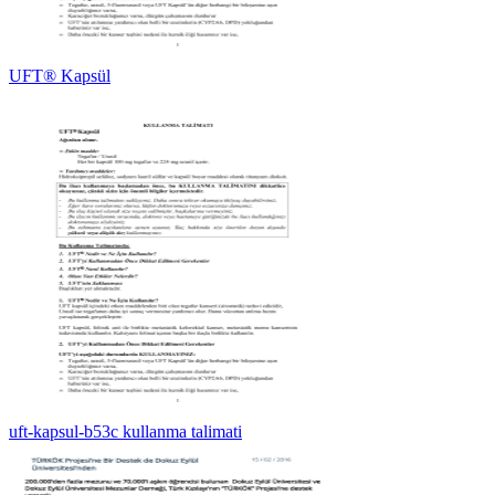
UFT® Kapsül
uft-kapsul-b53c kullanma talimati