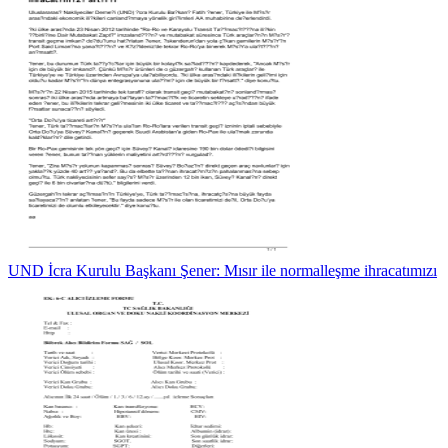
UND İcra Kurulu Başkanı Şener: Mısır ile normalleşme ihracatımızı