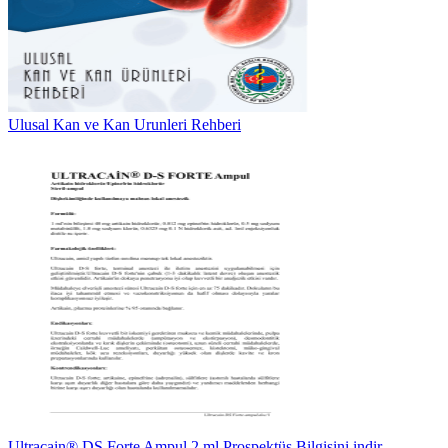
Ulusal Kan ve Kan Urunleri Rehberi
Ultracain® DS Forte Ampul 2 ml Prospektüs Bilgisini indir