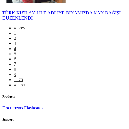
TÜRK KIZILAY`I İLE ADLİYE BİNAMIZDA KAN BAĞIŞI
DÜZENLENDİ
«
prev
1
2
3
4
5
6
7
8
9
... 75
»
next
Products
Documents
Flashcards
Support