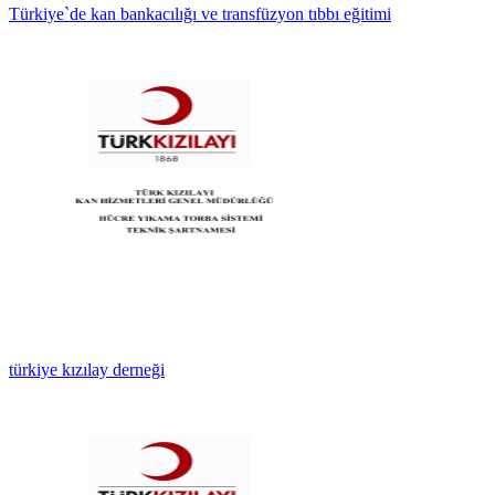
Türkiye`de kan bankacılığı ve transfüzyon tıbbı eğitimi
türkiye kızılay derneği