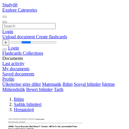
Study
lib
Explore Categories
Login
Upload document
Create flashcards
×
Login
Flashcards
Collections
Documents
Last activity
My documents
Saved documents
Profile
Ülkelerine göre diller
Matematik
Bilim
Sosyal bilimler
İşletme
Mühendislik
Beşeri bilimler
Tarih
Bilim
Sağlık bilimleri
Hematoloji