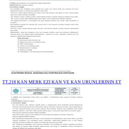
TT.218 KAN MERK EZI KAN VE KAN URUNLERININ ET