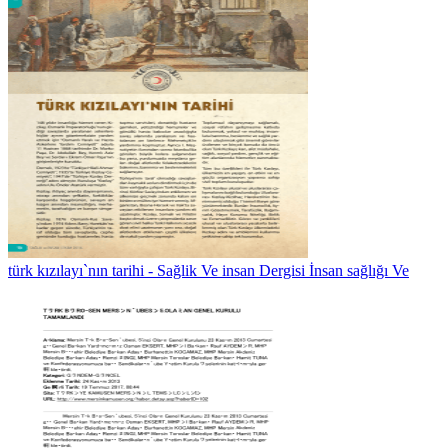
türk kızılayı`nın tarihi - Sağlik Ve insan Dergisi İnsan sağlığı Ve