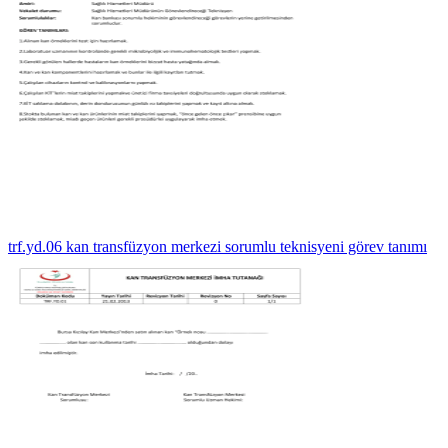
trf.yd.06 kan transfüzyon merkezi sorumlu teknisyeni görev tanımı