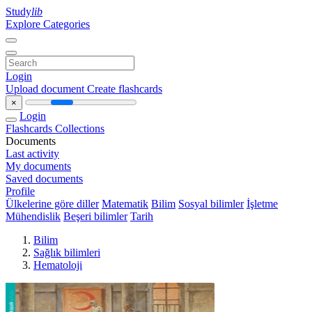
Study
lib
Explore Categories
Login
Upload document
Create flashcards
×
Login
Flashcards
Collections
Documents
Last activity
My documents
Saved documents
Profile
Ülkelerine göre diller
Matematik
Bilim
Sosyal bilimler
İşletme
Mühendislik
Beşeri bilimler
Tarih
Bilim
Sağlık bilimleri
Hematoloji