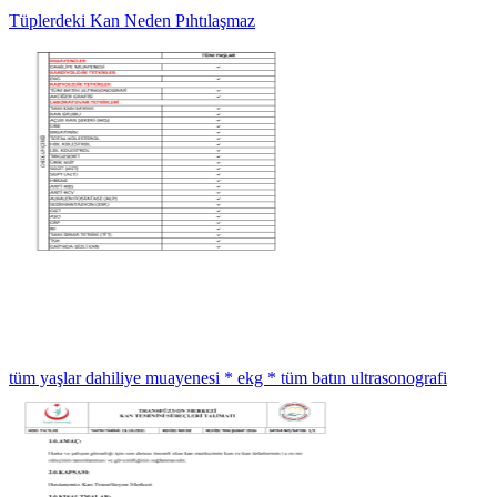
Tüplerdeki Kan Neden Pıhtılaşmaz
tüm yaşlar dahiliye muayenesi * ekg * tüm batın ultrasonografi