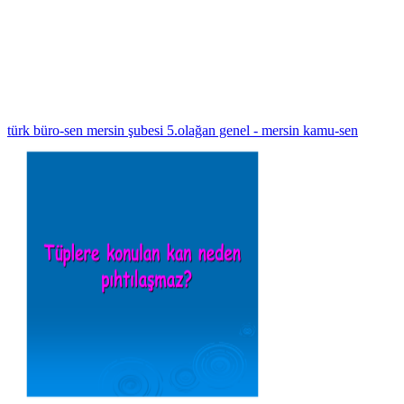
türk büro-sen mersin şubesi 5.olağan genel - mersin kamu-sen