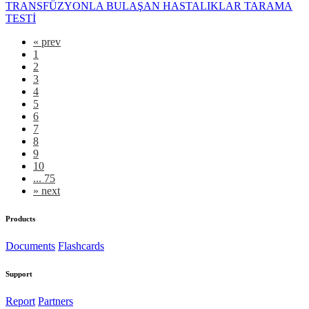
TRANSFÜZYONLA BULAŞAN HASTALIKLAR TARAMA
TESTİ
«
prev
1
2
3
4
5
6
7
8
9
10
... 75
»
next
Products
Documents
Flashcards
Support
Report
Partners