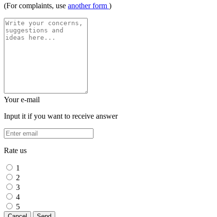
(For complaints, use
another form
)
Your e-mail
Input it if you want to receive answer
Rate us
1
2
3
4
5
Cancel
Send