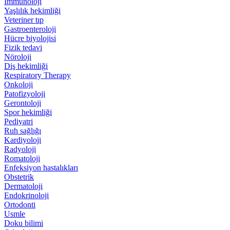
İmmünoloji
Yaşlılık hekimliği
Veteriner tıp
Gastroenteroloji
Hücre biyolojisi
Fizik tedavi
Nöroloji
Diş hekimliği
Respiratory Therapy
Onkoloji
Patofizyoloji
Gerontoloji
Spor hekimliği
Pediyatri
Ruh sağlığı
Kardiyoloji
Radyoloji
Romatoloji
Enfeksiyon hastalıkları
Obstetrik
Dermatoloji
Endokrinoloji
Ortodonti
Usmle
Doku bilimi