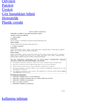
Odyoloji
Patoloji
Üroloji
Göz hastalıkları bilimi
Hemşirelik
Plastik cerrahi
kullanma talimatı