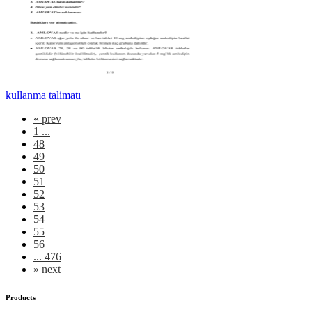
kullanma talimatı
«
prev
1 ...
48
49
50
51
52
53
54
55
56
... 476
»
next
Products