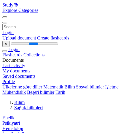
Study
lib
Explore Categories
Login
Upload document
Create flashcards
×
Login
Flashcards
Collections
Documents
Last activity
My documents
Saved documents
Profile
Ülkelerine göre diller
Matematik
Bilim
Sosyal bilimler
İşletme
Mühendislik
Beşeri bilimler
Tarih
Bilim
Sağlık bilimleri
Ebelik
Psikiyatri
Hematoloji