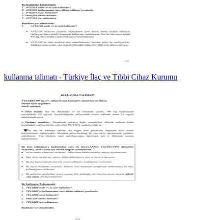
kullanma talimatı - Türkiye İlaç ve Tıbbi Cihaz Kurumu