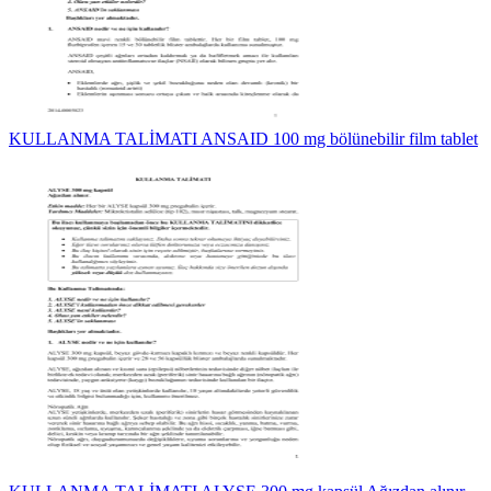
KULLANMA TALİMATI ANSAID 100 mg bölünebilir film tablet