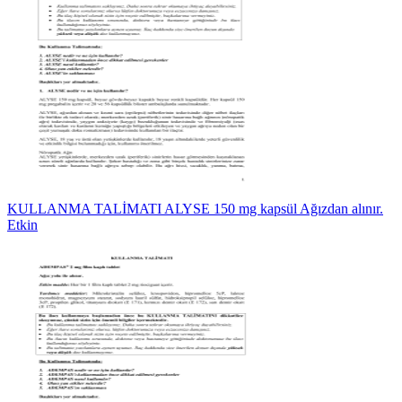
KULLANMA TALİMATI ALYSE 150 mg kapsül Ağızdan alınır.
Etkin