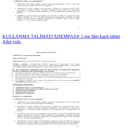
KULLANMA TALİMATI ADEMPAS® 2 mg film kaplı tablet
Ağız yolu