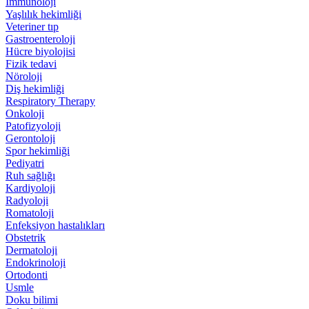
İmmünoloji
Yaşlılık hekimliği
Veteriner tıp
Gastroenteroloji
Hücre biyolojisi
Fizik tedavi
Nöroloji
Diş hekimliği
Respiratory Therapy
Onkoloji
Patofizyoloji
Gerontoloji
Spor hekimliği
Pediyatri
Ruh sağlığı
Kardiyoloji
Radyoloji
Romatoloji
Enfeksiyon hastalıkları
Obstetrik
Dermatoloji
Endokrinoloji
Ortodonti
Usmle
Doku bilimi