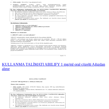
KULLANMA TALİMATI ABILIFY 1 mg/ml oral çözelti Ağızdan
alınır