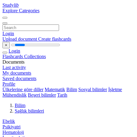
Study
lib
Explore Categories
Login
Upload document
Create flashcards
×
Login
Flashcards
Collections
Documents
Last activity
My documents
Saved documents
Profile
Ülkelerine göre diller
Matematik
Bilim
Sosyal bilimler
İşletme
Mühendislik
Beşeri bilimler
Tarih
Bilim
Sağlık bilimleri
Ebelik
Psikiyatri
Hematoloji