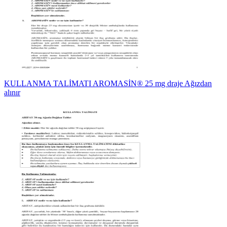
KULLANMA TALİMATI AROMASİN® 25 mg draje Ağızdan
alınır