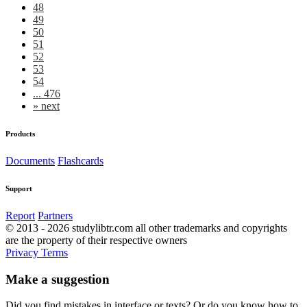
48
49
50
51
52
53
54
... 476
»
next
Products
Documents
Flashcards
Support
Report
Partners
© 2013 - 2026 studylibtr.com all other trademarks and copyrights
are the property of their respective owners
Privacy
Terms
Make a suggestion
Did you find mistakes in interface or texts? Or do you know how to