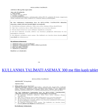
KULLANMA TALİMATI ASEMAX 300 mg film kaplı tablet