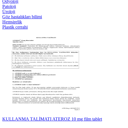
Odyoloji
Patoloji
Üroloji
Göz hastalıkları bilimi
Hemşirelik
Plastik cerrahi
KULLANMA TALİMATI ATEROZ 10 mg film tablet