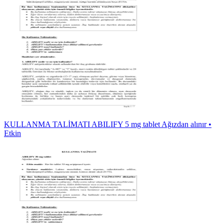
KULLANMA TALİMATI ABILIFY 5 mg tablet Ağızdan alınır •
Etkin