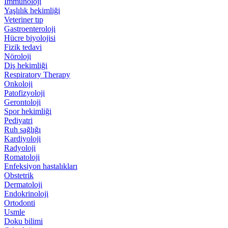
İmmünoloji
Yaşlılık hekimliği
Veteriner tıp
Gastroenteroloji
Hücre biyolojisi
Fizik tedavi
Nöroloji
Diş hekimliği
Respiratory Therapy
Onkoloji
Patofizyoloji
Gerontoloji
Spor hekimliği
Pediyatri
Ruh sağlığı
Kardiyoloji
Radyoloji
Romatoloji
Enfeksiyon hastalıkları
Obstetrik
Dermatoloji
Endokrinoloji
Ortodonti
Usmle
Doku bilimi