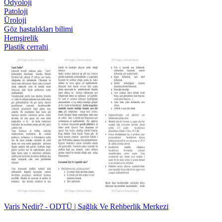
Odyoloji
Patoloji
Üroloji
Göz hastalıkları bilimi
Hemşirelik
Plastik cerrahi
Varis Nedir? - ODTÜ | Sağlık Ve Rehberlik Merkezi