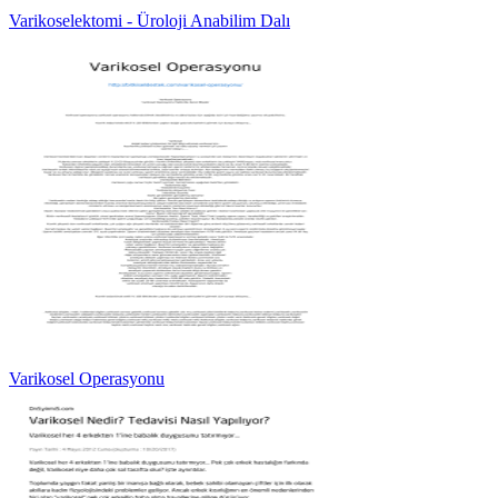
Varikoselektomi - Üroloji Anabilim Dalı
Varikosel Operasyonu