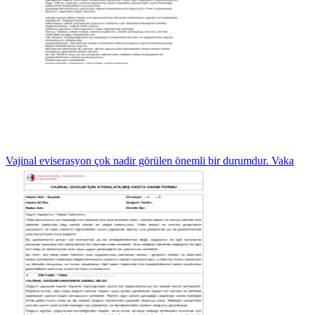
Vajinal eviserasyon çok nadir görülen önemli bir durumdur. Vaka