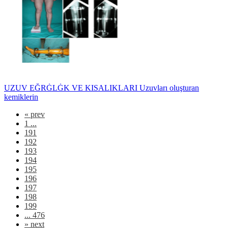
UZUV EĞRĠLĠK VE KISALIKLARI Uzuvları oluşturan
kemiklerin
«
prev
1 ...
191
192
193
194
195
196
197
198
199
... 476
»
next