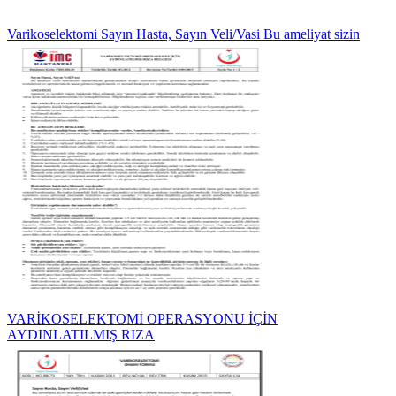
Varikoselektomi Sayın Hasta, Sayın Veli/Vasi Bu ameliyat sizin
VARİKOSELEKTOMİ OPERASYONU İÇİN
AYDINLATILMIŞ RIZA