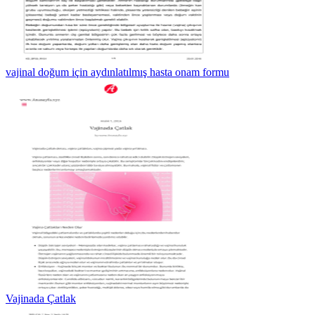
vajinal doğum için aydınlatılmış hasta onam formu
Vajinada Çatlak