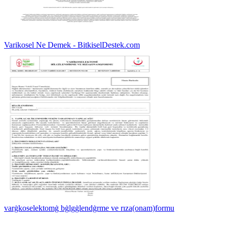
Varikosel Ne Demek - BitkiselDestek.com
varġkoselektomġ bġlgġlendġrme ve rıza(onam)formu