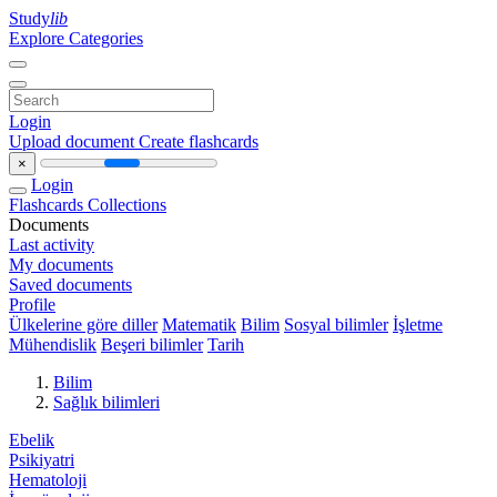
Study
lib
Explore Categories
Login
Upload document
Create flashcards
×
Login
Flashcards
Collections
Documents
Last activity
My documents
Saved documents
Profile
Ülkelerine göre diller
Matematik
Bilim
Sosyal bilimler
İşletme
Mühendislik
Beşeri bilimler
Tarih
Bilim
Sağlık bilimleri
Ebelik
Psikiyatri
Hematoloji