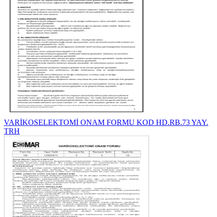
VARİKOSELEKTOMİ ONAM FORMU KOD HD.RB.73 YAY.
TRH