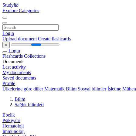
Study
lib
Explore Categories
Login
Upload document
Create flashcards
×
Login
Flashcards
Collections
Documents
Last activity
My documents
Saved documents
Profile
Ülkelerine göre diller
Matematik
Bilim
Sosyal bilimler
İşletme
Mühend
Bilim
Sağlık bilimleri
Ebelik
Psikiyatri
Hematoloji
İmmünoloji