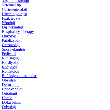
Yaşlılık hekimliği
Veteriner tıp
Gastroenteroloji
Hücre biyolojisi
Fizik tedavi
Nöroloji
Diş hekimliği
Respiratory Therapy
Onkoloji
Patofizyoloji
Gerontoloji
Spor hekimliği
Pediyatri
Ruh sağlığı
Kardiyoloji
Radyoloji
Romatoloji
Enfeksiyon hastalıkları
Obstetrik
Dermatoloji
Endokrinoloji
Ortodonti
Usmle
Doku bilimi
Odyoloji