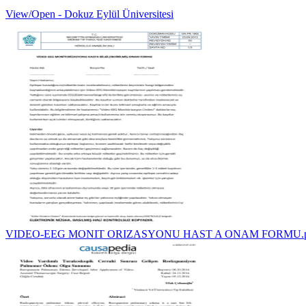
View/Open - Dokuz Eylül Üniversitesi
VIDEO-EEG MONIT ORIZASYONU HAST A ONAM FORMU.p