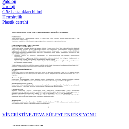
Patoloji
Üroloji
Göz hastalıkları bilimi
Hemşirelik
Plastik cerrahi
VİNCRİSTİNE-TEVA SÜLFAT ENJEKSİYONU