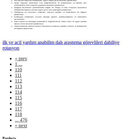
ilk ve acil yardım anabilim dalı araştırma görevlileri dahiliye
rotasyon
«
prev
1 ...
110
111
112
113
114
115
116
117
118
... 476
»
next
Products