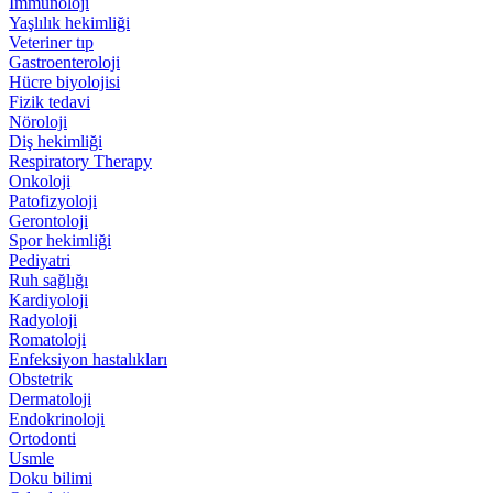
İmmünoloji
Yaşlılık hekimliği
Veteriner tıp
Gastroenteroloji
Hücre biyolojisi
Fizik tedavi
Nöroloji
Diş hekimliği
Respiratory Therapy
Onkoloji
Patofizyoloji
Gerontoloji
Spor hekimliği
Pediyatri
Ruh sağlığı
Kardiyoloji
Radyoloji
Romatoloji
Enfeksiyon hastalıkları
Obstetrik
Dermatoloji
Endokrinoloji
Ortodonti
Usmle
Doku bilimi