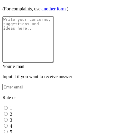
(For complaints, use
another form
)
Your e-mail
Input it if you want to receive answer
Rate us
1
2
3
4
5