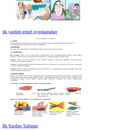
ilk yardım temel uygulamaları
İlk Yardım Talimatı