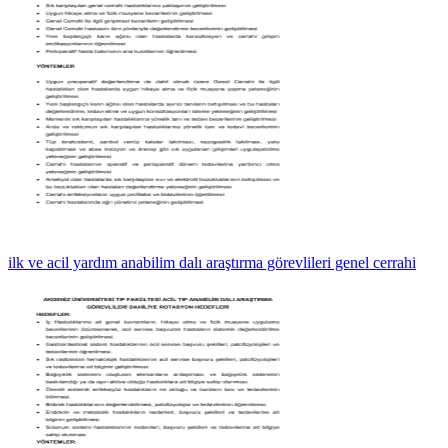
ilk ve acil yardım anabilim dalı araştırma görevlileri genel cerrahi