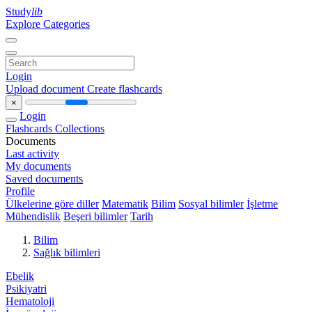
Study
lib
Explore Categories
Login
Upload document
Create flashcards
×
Login
Flashcards
Collections
Documents
Last activity
My documents
Saved documents
Profile
Ülkelerine göre diller
Matematik
Bilim
Sosyal bilimler
İşletme
Mühendislik
Beşeri bilimler
Tarih
Bilim
Sağlık bilimleri
Ebelik
Psikiyatri
Hematoloji