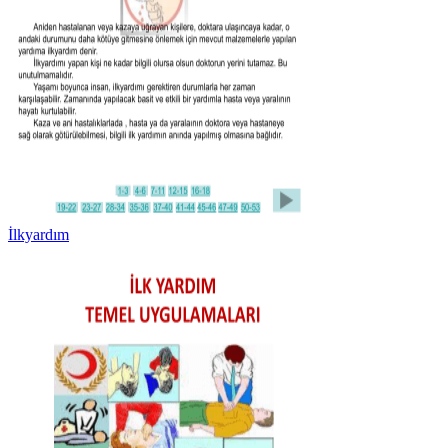
İlkyardım