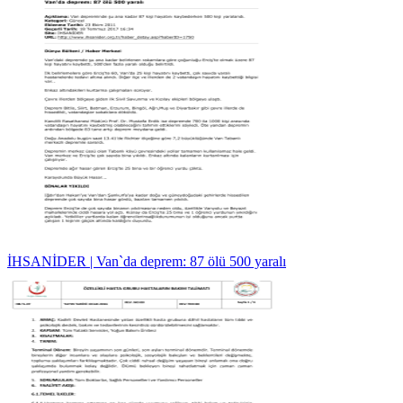
İHSANİDER | Van`da deprem: 87 ölü 500 yaralı