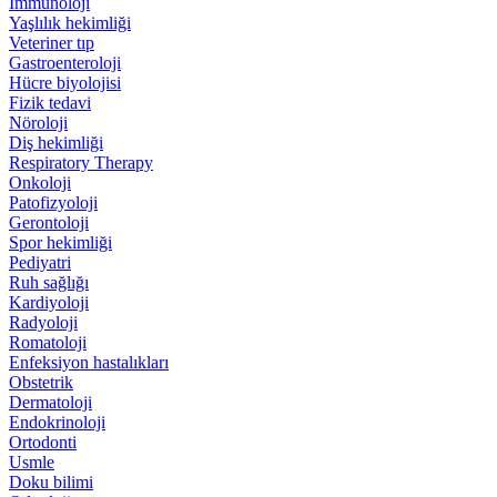
İmmünoloji
Yaşlılık hekimliği
Veteriner tıp
Gastroenteroloji
Hücre biyolojisi
Fizik tedavi
Nöroloji
Diş hekimliği
Respiratory Therapy
Onkoloji
Patofizyoloji
Gerontoloji
Spor hekimliği
Pediyatri
Ruh sağlığı
Kardiyoloji
Radyoloji
Romatoloji
Enfeksiyon hastalıkları
Obstetrik
Dermatoloji
Endokrinoloji
Ortodonti
Usmle
Doku bilimi