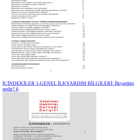
İÇİNDEKİLER 1-GENEL İLKYARDIM BİLGİLERİ: İlkyardım
nedir? 6