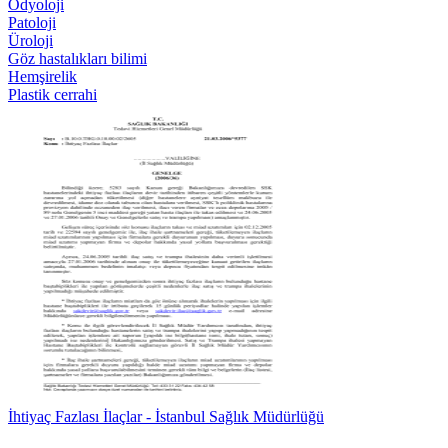
Odyoloji
Patoloji
Üroloji
Göz hastalıkları bilimi
Hemşirelik
Plastik cerrahi
İhtiyaç Fazlası İlaçlar - İstanbul Sağlık Müdürlüğü