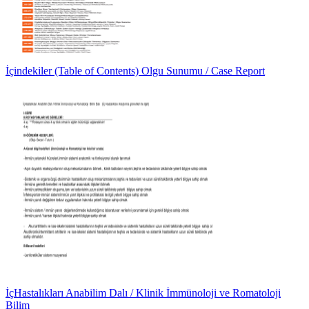
İçindekiler (Table of Contents) Olgu Sunumu / Case Report
İçHastalıkları Anabilim Dalı / Klinik İmmünoloji ve Romatoloji
Bilim