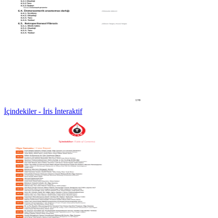
İçindekiler - İris İnteraktif