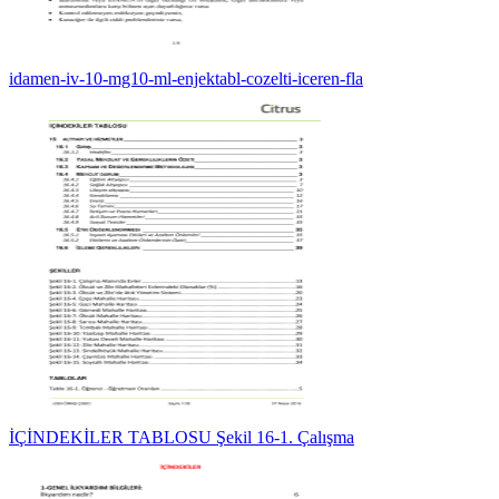
idamen-iv-10-mg10-ml-enjektabl-cozelti-iceren-fla
İÇİNDEKİLER TABLOSU Şekil 16-1. Çalışma