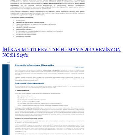
İHİ:KASIM 2011 REV. TARİHİ: MAYIS 2013 REVİZYON
NO:01 Sayfa