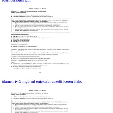
İdari personel için
idamen-iv-5-mg5-ml-enjektabl-cozelti-iceren-flako