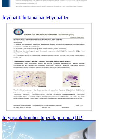
İdyopatik İnflamatuar Miyopatiler
Idiyopatik trombositopenik purpura (ITP)