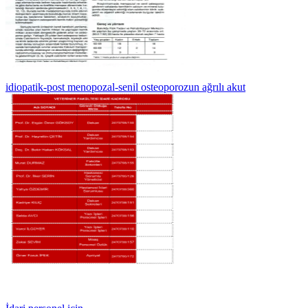
idiopatik-post menopozal-senil osteoporozun ağrılı akut