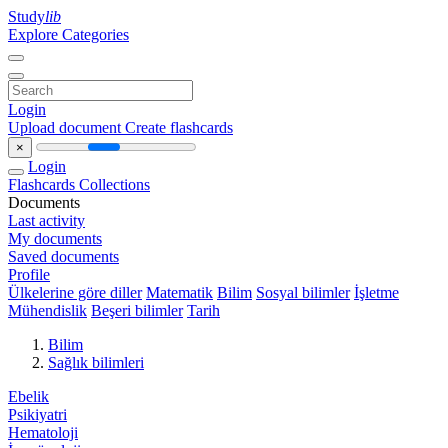
Study
lib
Explore Categories
Login
Upload document
Create flashcards
×
Login
Flashcards
Collections
Documents
Last activity
My documents
Saved documents
Profile
Ülkelerine göre diller
Matematik
Bilim
Sosyal bilimler
İşletme
Mühendislik
Beşeri bilimler
Tarih
Bilim
Sağlık bilimleri
Ebelik
Psikiyatri
Hematoloji