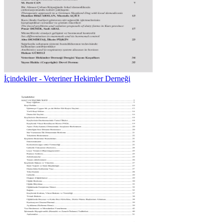
İçindekiler - Veteriner Hekimler Derneği