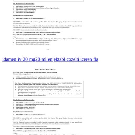
idamen-iv-20-mg20-ml-enjektabl-cozelti-iceren-fla