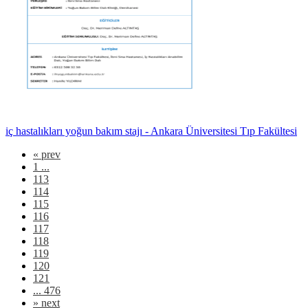
iç hastalıkları yoğun bakım stajı - Ankara Üniversitesi Tıp Fakültesi
«
prev
1 ...
113
114
115
116
117
118
119
120
121
... 476
»
next