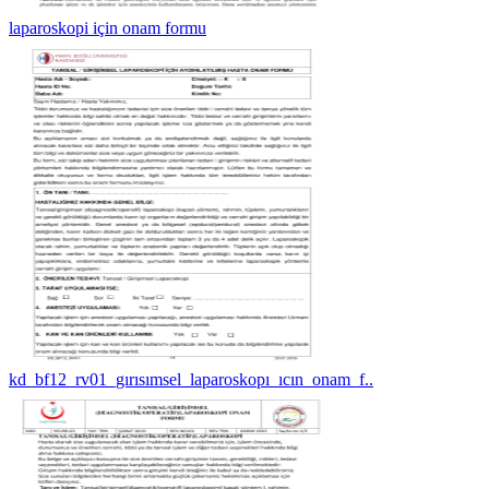
laparoskopi için onam formu
kd_bf12_rv01_gırısımsel_laparoskopı_ıcın_onam_f..