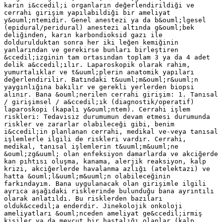
karın i&ccedil;i organların değerlendirildiği ve
cerrahi girişim yapılabildiği bir ameliyat
y&ouml;ntemidir. Genel anestezi ya da b&ouml;lgesel
(epidural/peridural) anestezi altında g&ouml;bek
deliğinden, karın karbondioksid gazı ile
doldurulduktan sonra her iki leğen kemiğinin
yanlarından ve gerekirse bunları birleştiren
&ccedil;izginin tam ortasından toplam 3 ya da 4 adet
delik a&ccedil;ılır. Laparoskopik olarak rahim,
yumurtalıklar ve t&uuml;plerin anatomik yapıları
değerlendirilir. Batındaki t&uuml;m&ouml;r&uuml;n
yaygınlığına bakılır ve gerekli yerlerden biopsi
alınır. Bana &ouml;nerilen cerrahi girişim: 1. Tanısal
/ girişimsel / a&ccedil;ık (diagnostik/operatif)
laparoskopi (kapalı y&ouml;ntem). Cerrahi işlem
riskleri: Tedavisiz durumumun devam etmesi durumunda
riskler ve zararlar olabileceği gibi, benim
i&ccedil;in planlanan cerrahi, medikal ve‐veya tanısal
işlemlerle ilgili de riskleri vardır. Cerrahi,
medikal, tanısal işlemlerin t&uuml;m&uuml;ne
&ouml;zg&uuml; olan enfeksiyon damarlarda ve akciğerde
kan pıhtısı oluşma, kanama, alerjik reaksiyon, kalp
krizi, akciğerlerde havalanma azlığı (atelektazi) ve
hatta &ouml;l&uuml;m&uuml;n olabileceğinin
farkındayım. Bana uygulanacak olan girişimle ilgili
ayrıca aşağıdaki risklerinde bulunduğu bana ayrıntılı
olarak anlatıldı. Bu risklerden bazıları
olduk&ccedil;a enderdir. Jinekolojik onkoloji
ameliyatları &ouml;nceden ameliyat ge&ccedil;irmiş
kişiler ya da mevcut bir hastalığı olanlar (kalp,