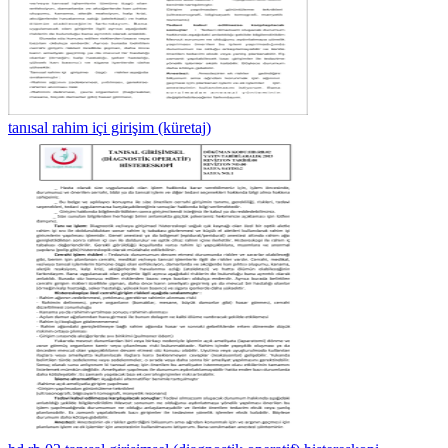
tanısal rahim içi girişim (küretaj)