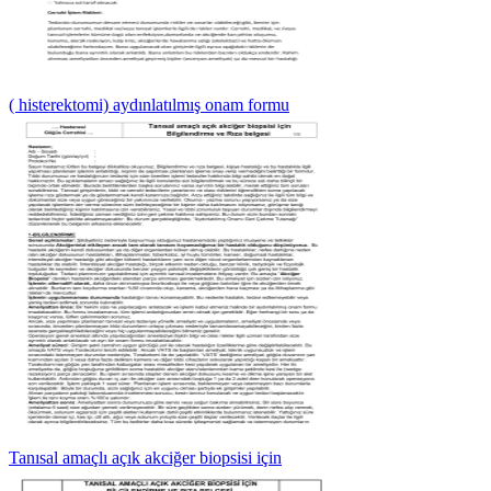
( histerektomi) aydınlatılmış onam formu
Tanısal amaçlı açık akciğer biopsisi için