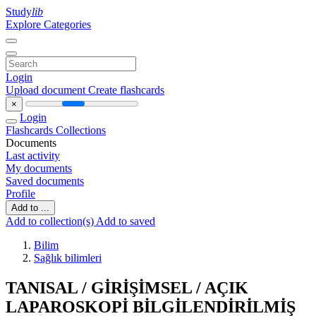
Study
lib
Explore Categories
Login
Upload document
Create flashcards
×
Login
Flashcards
Collections
Documents
Last activity
My documents
Saved documents
Profile
Add to ...
Add to collection(s)
Add to saved
Bilim
Sağlık bilimleri
TANISAL / GİRİŞİMSEL / AÇIK
LAPAROSKOPİ BİLGİLENDİRİLMİŞ