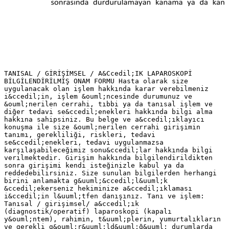
TANISAL / GİRİŞİMSEL / A&Ccedil;IK LAPAROSKOPİ
BİLGİLENDİRİLMİŞ ONAM FORMU Hasta olarak size
uygulanacak olan işlem hakkında karar verebilmeniz
i&ccedil;in, işlem &ouml;ncesinde durumunuz ve
&ouml;nerilen cerrahi, tıbbi ya da tanısal işlem ve
diğer tedavi se&ccedil;enekleri hakkında bilgi alma
hakkına sahipsiniz. Bu belge ve a&ccedil;ıklayıcı
konuşma ile size &ouml;nerilen cerrahi girişimin
tanımı, gerekliliği, riskleri, tedavi
se&ccedil;enekleri, tedavi uygulanmazsa
karşılaşabileceğimiz sonu&ccedil;lar hakkında bilgi
verilmektedir. Girişim hakkında bilgilendirildikten
sonra girişimi kendi isteğinizle kabul ya da
reddedebilirsiniz. Size sunulan bilgilerden herhangi
birini anlamakta g&uuml;&ccedil;l&uuml;k
&ccedil;ekerseniz hekiminize a&ccedil;ıklaması
i&ccedil;in l&uuml;tfen danışınız. Tanı ve işlem:
Tanısal / girişimsel/ a&ccedil;ık
(diagnostik/operatif) laparoskopi (kapalı
y&ouml;ntem), rahimin, t&uuml;plerin, yumurtalıkların
ve gerekli g&ouml;r&uuml;ld&uuml;ğ&uuml; durumlarda