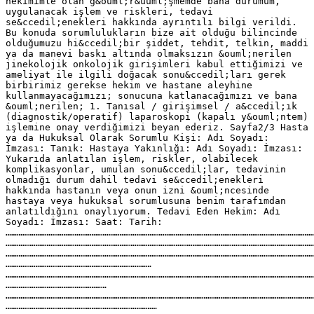
hekimimle olan g&ouml;r&uuml;şmemde bana durumum,
uygulanacak işlem ve riskleri, tedavi
se&ccedil;enekleri hakkında ayrıntılı bilgi verildi.
Bu konuda sorumlulukların bize ait olduğu bilincinde
olduğumuzu hi&ccedil;bir şiddet, tehdit, telkin, maddi
ya da manevi baskı altında olmaksızın &ouml;nerilen
jinekolojik onkolojik girişimleri kabul ettiğimizi ve
ameliyat ile ilgili doğacak sonu&ccedil;ları gerek
birbirimiz gerekse hekim ve hastane aleyhine
kullanmayacağımızı; sonucuna katlanacağımızı ve bana
&ouml;nerilen; 1. Tanısal / girişimsel / a&ccedil;ık
(diagnostik/operatif) laparoskopi (kapalı y&ouml;ntem)
işlemine onay verdiğimizi beyan ederiz. Sayfa2/3 Hasta
ya da Hukuksal Olarak Sorumlu Kişi: Adı Soyadı:
İmzası: Tanık: Hastaya Yakınlığı: Adı Soyadı: İmzası:
Yukarıda anlatılan işlem, riskler, olabilecek
komplikasyonlar, umulan sonu&ccedil;lar, tedavinin
olmadığı durum dahil tedavi se&ccedil;enekleri
hakkında hastanın veya onun izni &ouml;ncesinde
hastaya veya hukuksal sorumlusuna benim tarafımdan
anlatıldığını onaylıyorum. Tedavi Eden Hekim: Adı
Soyadı: İmzası: Saat: Tarih:
…………………………………………………………………………………………………………………………………………………
…………………………………………………………………………………………………………………………………………………
…………………………………………………………………………………………………………………………………………………
……………………………………………………………………
…………………………………………………………………………………………………………………………………………………
………………………………………………
…………………………………………………………………………………………………………………………………………………
………………………………………………………………………