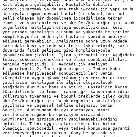
kist oluşumu gelişebilir. Hastalıklı dokuları
&ccedil;ıkartmak ya da azaltmak i&ccedil;in yapılan bu
ameliyata rağmen mevcut hastalığın s&uuml;resi net
belli olmayan bir d&ouml;nem i&ccedil;inde tekrar
etmesi ve yayılabilmesi ve akciğer/karaciğer gibi uzak
organlarda hastalığın ortaya &ccedil;ıkması, kesi
yerlerinde hastalığın oluşumu ve yukarıda belirtilen
komplikasyonlar nedeniyle hastanın yeniden ameliyat
edilmesi gerekebilir. Ameliyattan sonra uzun vadede
karındaki kesi yerinde sertleşme (skarkeloid), karın
duvarında fıtık gelişimi gibi komplikasyonlar
g&ouml;r&uuml;lebilir. İşlem alternatifleri: Aşağıdaki
tedavi se&ccedil;enekleri ve olası sonu&ccedil;ları
benimle tartışıldı. 1. A&ccedil;ık ameliyat
(laparotomi), 2. İnce iğne biopsisi. Tedavi kabul
edilmezse karşılaşacak sonu&ccedil;lar: Benim
i&ccedil;in uygun g&ouml;r&uuml;len cerrahi girişim
yapılmazsa hastalığım ile ilgili oluşabilecek
aşağıdaki durumlar bana anlatıldı. Hastalığın karın
i&ccedil;inde ilerlemesi rahim ağzı kanserinde idrar
yollarının tıkanması ve b&ouml;breklerde işlev kaybı
akciğer/karaciğer gibi uzak organlara hastalığın
yayılması ve yaşamsal tehlike oluşması, benim
&ouml;zel durumumdan dolayı operasyon kararı
verilmesine rağmen bu operasyon sırasında
&ouml;nerilen girişimlerin yapılamayabileceğini
anlatıldı. Tıbbi uygulamaların kesin bir bilim
olmadığı, sonu&ccedil; veya tedavi konusunda garanti
verilemeyeceğini anlıyorum. Onay belgesinde ve