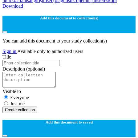
hd.rb.02 tanısal girişimsel (diagnostik operatif) histereskopi
Download
Add this document to collection(s)
You can add this document to your study collection(s)
Sign in
Available only to authorized users
Title
Description
(optional)
Visible to
Everyone
Just me
Create collection
Add this document to saved