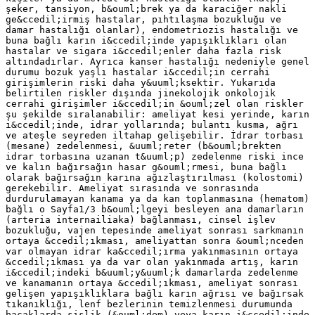
şeker, tansiyon, b&ouml;brek ya da karaciğer nakli
ge&ccedil;irmiş hastalar, pıhtılaşma bozukluğu ve
damar hastalığı olanlar), endometriozis hastalığı ve
buna bağlı karın i&ccedil;inde yapışıklıkları olan
hastalar ve sigara i&ccedil;enler daha fazla risk
altındadırlar. Ayrıca kanser hastalığı nedeniyle genel
durumu bozuk yaşlı hastalar i&ccedil;in cerrahi
girişimlerin riski daha y&uuml;ksektir. Yukarıda
belirtilen riskler dışında jinekolojik onkolojik
cerrahi girişimler i&ccedil;in &ouml;zel olan riskler
şu şekilde sıralanabilir: ameliyat kesi yerinde, karın
i&ccedil;inde, idrar yollarında; bulantı kusma, ağrı
ve ateşle seyreden iltahap gelişebilir. İdrar torbası
(mesane) zedelenmesi, &uuml;reter (b&ouml;brekten
idrar torbasına uzanan t&uuml;p) zedelenme riski ince
ve kalın bağırsağın hasar g&ouml;rmesi, buna bağlı
olarak bağırsağın karına ağızlaştırılması (kolostomi)
gerekebilir. Ameliyat sırasında ve sonrasında
durdurulamayan kanama ya da kan toplanmasına (hematom)
bağlı o Sayfa1/3 b&ouml;lgeyi besleyen ana damarların
(arteria internailiaka) bağlanması, cinsel işlev
bozukluğu, vajen tepesinde ameliyat sonrası sarkmanın
ortaya &ccedil;ıkması, ameliyattan sonra &ouml;nceden
var olmayan idrar ka&ccedil;ırma yakınmasının ortaya
&ccedil;ıkması ya da var olan yakınmada artış, karın
i&ccedil;indeki b&uuml;y&uuml;k damarlarda zedelenme
ve kanamanın ortaya &ccedil;ıkması, ameliyat sonrası
gelişen yapışıklıklara bağlı karın ağrısı ve bağırsak
tıkanıklığı, lenf bezlerinin temizlenmesi durumunda
bacaklarda şişlik (&ouml;dem) veya karın i&ccedil;inde