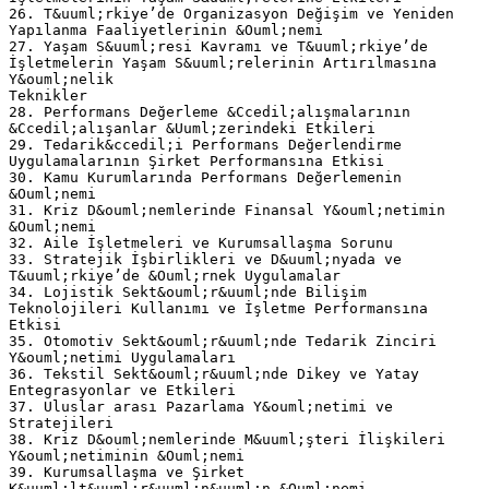
26. T&uuml;rkiye’de Organizasyon Değişim ve Yeniden
Yapılanma Faaliyetlerinin &Ouml;nemi
27. Yaşam S&uuml;resi Kavramı ve T&uuml;rkiye’de
İşletmelerin Yaşam S&uuml;relerinin Artırılmasına
Y&ouml;nelik
Teknikler
28. Performans Değerleme &Ccedil;alışmalarının
&Ccedil;alışanlar &Uuml;zerindeki Etkileri
29. Tedarik&ccedil;i Performans Değerlendirme
Uygulamalarının Şirket Performansına Etkisi
30. Kamu Kurumlarında Performans Değerlemenin
&Ouml;nemi
31. Kriz D&ouml;nemlerinde Finansal Y&ouml;netimin
&Ouml;nemi
32. Aile İşletmeleri ve Kurumsallaşma Sorunu
33. Stratejik İşbirlikleri ve D&uuml;nyada ve
T&uuml;rkiye’de &Ouml;rnek Uygulamalar
34. Lojistik Sekt&ouml;r&uuml;nde Bilişim
Teknolojileri Kullanımı ve İşletme Performansına
Etkisi
35. Otomotiv Sekt&ouml;r&uuml;nde Tedarik Zinciri
Y&ouml;netimi Uygulamaları
36. Tekstil Sekt&ouml;r&uuml;nde Dikey ve Yatay
Entegrasyonlar ve Etkileri
37. Uluslar arası Pazarlama Y&ouml;netimi ve
Stratejileri
38. Kriz D&ouml;nemlerinde M&uuml;şteri İlişkileri
Y&ouml;netiminin &Ouml;nemi
39. Kurumsallaşma ve Şirket
K&uuml;lt&uuml;r&uuml;n&uuml;n &Ouml;nemi