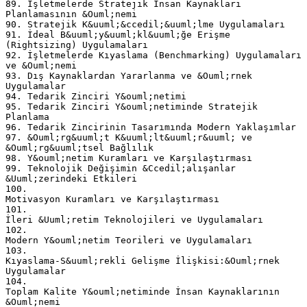
89. İşletmelerde Stratejik İnsan Kaynakları
Planlamasının &Ouml;nemi
90. Stratejik K&uuml;&ccedil;&uuml;lme Uygulamaları
91. İdeal B&uuml;y&uuml;kl&uuml;ğe Erişme
(Rightsizing) Uygulamaları
92. İşletmelerde Kıyaslama (Benchmarking) Uygulamaları
ve &Ouml;nemi
93. Dış Kaynaklardan Yararlanma ve &Ouml;rnek
Uygulamalar
94. Tedarik Zinciri Y&ouml;netimi
95. Tedarik Zinciri Y&ouml;netiminde Stratejik
Planlama
96. Tedarik Zincirinin Tasarımında Modern Yaklaşımlar
97. &Ouml;rg&uuml;t K&uuml;lt&uuml;r&uuml; ve
&Ouml;rg&uuml;tsel Bağlılık
98. Y&ouml;netim Kuramları ve Karşılaştırması
99. Teknolojik Değişimin &Ccedil;alışanlar
&Uuml;zerindeki Etkileri
100.
Motivasyon Kuramları ve Karşılaştırması
101.
İleri &Uuml;retim Teknolojileri ve Uygulamaları
102.
Modern Y&ouml;netim Teorileri ve Uygulamaları
103.
Kıyaslama-S&uuml;rekli Gelişme İlişkisi:&Ouml;rnek
Uygulamalar
104.
Toplam Kalite Y&ouml;netiminde İnsan Kaynaklarının
&Ouml;nemi