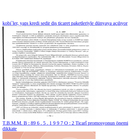
kobi`ler, yapı kredi sedir dış ticaret paketleriyle dünyaya açılıyor
T.B.M.M. B : 89 6 . 5 . 1 9 9 7 O : 2 Ticarî promosyonun önemi
dikkate