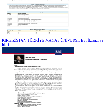
KIRGIZİSTAN TÜRKİYE MANAS ÜNİVERSİTESİ İktisadi ve
İdari