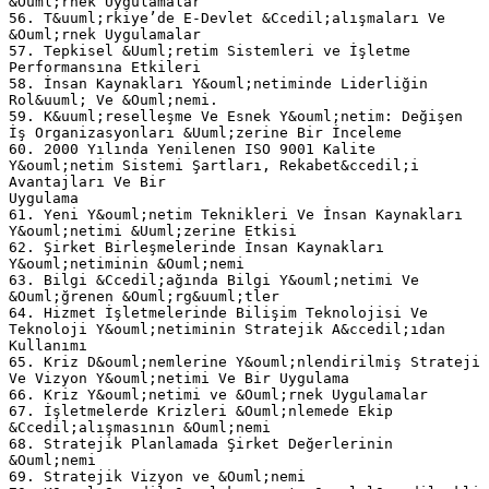
&Ouml;rnek Uygulamalar
56. T&uuml;rkiye’de E-Devlet &Ccedil;alışmaları Ve
&Ouml;rnek Uygulamalar
57. Tepkisel &Uuml;retim Sistemleri ve İşletme
Performansına Etkileri
58. İnsan Kaynakları Y&ouml;netiminde Liderliğin
Rol&uuml; Ve &Ouml;nemi.
59. K&uuml;reselleşme Ve Esnek Y&ouml;netim: Değişen
İş Organizasyonları &Uuml;zerine Bir İnceleme
60. 2000 Yılında Yenilenen ISO 9001 Kalite
Y&ouml;netim Sistemi Şartları, Rekabet&ccedil;i
Avantajları Ve Bir
Uygulama
61. Yeni Y&ouml;netim Teknikleri Ve İnsan Kaynakları
Y&ouml;netimi &Uuml;zerine Etkisi
62. Şirket Birleşmelerinde İnsan Kaynakları
Y&ouml;netiminin &Ouml;nemi
63. Bilgi &Ccedil;ağında Bilgi Y&ouml;netimi Ve
&Ouml;ğrenen &Ouml;rg&uuml;tler
64. Hizmet İşletmelerinde Bilişim Teknolojisi Ve
Teknoloji Y&ouml;netiminin Stratejik A&ccedil;ıdan
Kullanımı
65. Kriz D&ouml;nemlerine Y&ouml;nlendirilmiş Strateji
Ve Vizyon Y&ouml;netimi Ve Bir Uygulama
66. Kriz Y&ouml;netimi ve &Ouml;rnek Uygulamalar
67. İşletmelerde Krizleri &Ouml;nlemede Ekip
&Ccedil;alışmasının &Ouml;nemi
68. Stratejik Planlamada Şirket Değerlerinin
&Ouml;nemi
69. Stratejik Vizyon ve &Ouml;nemi