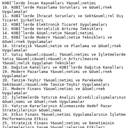
KOBİ’lerde İnsan Kaynakları Y&ouml;netimi
10. KOBİ’lerde Pazarlama Sorunları ve &Ouml;rnek
Uygulamalar
11. KOBİ’lerde İhracat Sorunları ve Sekt&ouml;rel Dış
Ticaret Şirketleri
12. KOBİ’lerde Elektronik Ticaret Uygulamaları
13. KOBİ’lerde Verimlilik Artırma Teknikleri
14. KOBİ’lerde &Uuml;retim Y&ouml;netimi
15. KOBİ’lerde Modern Y&ouml;netim Teknikleri ve
&Ouml;rnek Uygulamalar
16. Stratejik Y&ouml;netim ve Planlama ve &Ouml;rnek
Uygulamalar
17. Satış G&uuml;c&uuml; Y&ouml;netimi ve İşletmelerde
Satış G&uuml;c&uuml;n&uuml;n Artırılmasına
Y&ouml;nelik Uygulanan Teknikler
18. Dağıtım Kanalları ve KOBİ’lerde Dağıtım Kanalları
19. Modern Pazarlama Y&ouml;netimi ve &Ouml;rnek
Uygulamalar
20. Tanzim-Teşhir Y&ouml;netimi ve Parekende
Sekt&ouml;r&uuml;nde Tanzim-Teşhir Uygulamaları
21. Modern Finans Y&ouml;netimi ve &Ouml;rnek
Uygulamalar
22. İşletmelerde Yatırım Analizi &Ccedil;alışmalarının
&Ouml;nemi ve &Ouml;rnek Uygulamalar
23. Yatırım Kararlarının Alınmasında Hedef Pazar
Stratejilerinin &Ouml;nemi
24. Etkin Finans Y&ouml;netimi Uygulamalarının İşletme
Performansına Etkisi
25. Stratejik Finans Y&ouml;netimi ve Denetiminin
İşletmelerinin Yaşam S&uuml;relerine Etkileri