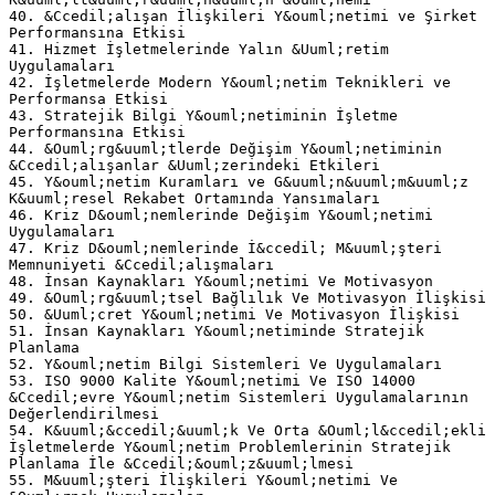
40. &Ccedil;alışan İlişkileri Y&ouml;netimi ve Şirket
Performansına Etkisi
41. Hizmet İşletmelerinde Yalın &Uuml;retim
Uygulamaları
42. İşletmelerde Modern Y&ouml;netim Teknikleri ve
Performansa Etkisi
43. Stratejik Bilgi Y&ouml;netiminin İşletme
Performansına Etkisi
44. &Ouml;rg&uuml;tlerde Değişim Y&ouml;netiminin
&Ccedil;alışanlar &Uuml;zerindeki Etkileri
45. Y&ouml;netim Kuramları ve G&uuml;n&uuml;m&uuml;z
K&uuml;resel Rekabet Ortamında Yansımaları
46. Kriz D&ouml;nemlerinde Değişim Y&ouml;netimi
Uygulamaları
47. Kriz D&ouml;nemlerinde İ&ccedil; M&uuml;şteri
Memnuniyeti &Ccedil;alışmaları
48. İnsan Kaynakları Y&ouml;netimi Ve Motivasyon
49. &Ouml;rg&uuml;tsel Bağlılık Ve Motivasyon İlişkisi
50. &Uuml;cret Y&ouml;netimi Ve Motivasyon İlişkisi
51. İnsan Kaynakları Y&ouml;netiminde Stratejik
Planlama
52. Y&ouml;netim Bilgi Sistemleri Ve Uygulamaları
53. ISO 9000 Kalite Y&ouml;netimi Ve ISO 14000
&Ccedil;evre Y&ouml;netim Sistemleri Uygulamalarının
Değerlendirilmesi
54. K&uuml;&ccedil;&uuml;k Ve Orta &Ouml;l&ccedil;ekli
İşletmelerde Y&ouml;netim Problemlerinin Stratejik
Planlama İle &Ccedil;&ouml;z&uuml;lmesi
55. M&uuml;şteri İlişkileri Y&ouml;netimi Ve