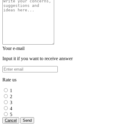
Your e-mail
Input it if you want to receive answer
Rate us
1
2
3
4
5
Cancel
Send