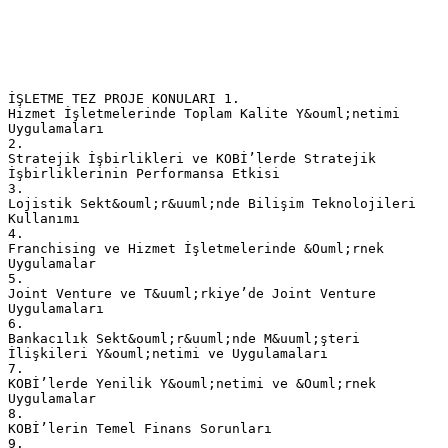
İŞLETME TEZ PROJE KONULARI 1.
Hizmet İşletmelerinde Toplam Kalite Y&ouml;netimi
Uygulamaları
2.
Stratejik İşbirlikleri ve KOBİ’lerde Stratejik
İşbirliklerinin Performansa Etkisi
3.
Lojistik Sekt&ouml;r&uuml;nde Bilişim Teknolojileri
Kullanımı
4.
Franchising ve Hizmet İşletmelerinde &Ouml;rnek
Uygulamalar
5.
Joint Venture ve T&uuml;rkiye’de Joint Venture
Uygulamaları
6.
Bankacılık Sekt&ouml;r&uuml;nde M&uuml;şteri
İlişkileri Y&ouml;netimi ve Uygulamaları
7.
KOBİ’lerde Yenilik Y&ouml;netimi ve &Ouml;rnek
Uygulamalar
8.
KOBİ’lerin Temel Finans Sorunları
9.