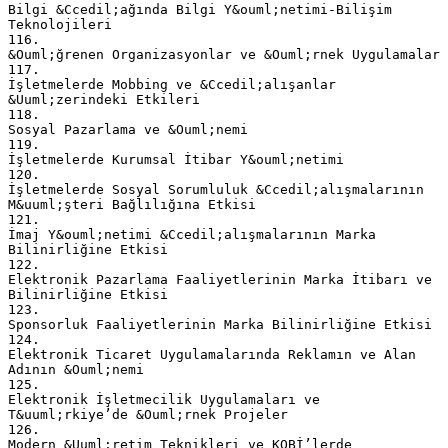
Bilgi &Ccedil;ağında Bilgi Y&ouml;netimi-Bilişim
Teknolojileri
116.
&Ouml;ğrenen Organizasyonlar ve &Ouml;rnek Uygulamalar
117.
İşletmelerde Mobbing ve &Ccedil;alışanlar
&Uuml;zerindeki Etkileri
118.
Sosyal Pazarlama ve &Ouml;nemi
119.
İşletmelerde Kurumsal İtibar Y&ouml;netimi
120.
İşletmelerde Sosyal Sorumluluk &Ccedil;alışmalarının
M&uuml;şteri Bağlılığına Etkisi
121.
İmaj Y&ouml;netimi &Ccedil;alışmalarının Marka
Bilinirliğine Etkisi
122.
Elektronik Pazarlama Faaliyetlerinin Marka İtibarı ve
Bilinirliğine Etkisi
123.
Sponsorluk Faaliyetlerinin Marka Bilinirliğine Etkisi
124.
Elektronik Ticaret Uygulamalarında Reklamın ve Alan
Adının &Ouml;nemi
125.
Elektronik İşletmecilik Uygulamaları ve
T&uuml;rkiye’de &Ouml;rnek Projeler
126.
Modern &Uuml;retim Teknikleri ve KOBİ’lerde