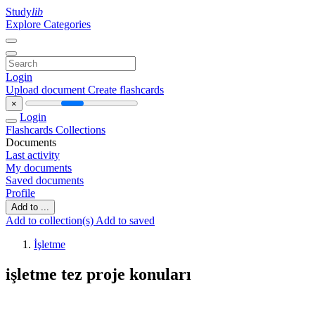
Study
lib
Explore Categories
Login
Upload document
Create flashcards
×
Login
Flashcards
Collections
Documents
Last activity
My documents
Saved documents
Profile
Add to ...
Add to collection(s)
Add to saved
İşletme
işletme tez proje konuları