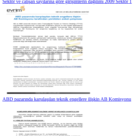
Sektör ve çalışan sayılarına göre girişimlerin dağılımı 2009 Sektör 1
ABD pazarında karşılaşılan teknik engellere ilişkin AB Komisyonu