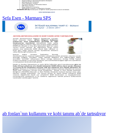
Sefa Esen - Marmara SPS
ab fonları`nın kullanımı ve kobi tanımı ab`de tartışılıyor