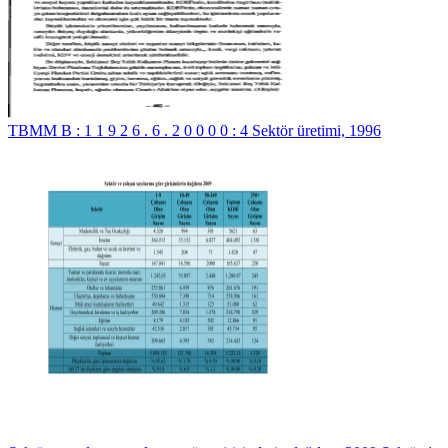
TBMM B : 1 1 9 2 6 . 6 . 2 0 0 0 0 : 4 Sektör üretimi, 1996