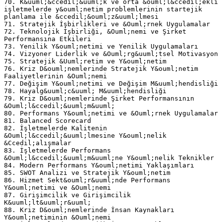
70. K&uuml;&ccedil;&uuml;k ve orta &ouml;l&ccedil;ekli
işletmelerde y&ouml;netim problemlerinin startejik
planlama ile &ccedil;&ouml;z&uuml;lmesi
71. Stratejik İşbirlikleri ve &Ouml;rnek Uygulamalar
72. Teknolojik İşbirliği, &Ouml;nemi ve Şirket
Performansına Etkileri
73. Yenilik Y&ouml;netimi ve Yenilik Uygulamaları
74. Vizyoner Liderlik ve &Ouml;rg&uuml;tsel Motivasyon
75. Stratejik &Uuml;retim ve Y&ouml;netim
76. Kriz D&ouml;nemlerinde Stratejik Y&ouml;netim
Faaliyetlerinin &Ouml;nemi
77. Değişim Y&ouml;netimi ve Değişim M&uuml;hendisliği
78. Hayalg&uuml;c&uuml; M&uuml;hendisliği
79. Kriz D&ouml;nemlerinde Şirket Performansının
&Ouml;l&ccedil;&uuml;m&uuml;
80. Performans Y&ouml;netimi ve &Ouml;rnek Uygulamalar
81. Balanced Scorecard
82. İşletmelerde Kalitenin
&Ouml;l&ccedil;&uuml;lmesine Y&ouml;nelik
&Ccedil;alışmalar
83. İşletmelerde Performans
&Ouml;l&ccedil;&uuml;m&uuml;ne Y&ouml;nelik Teknikler
84. Modern Performans Y&ouml;netimi Yaklaşımları
85. SWOT Analizi ve Stratejik Y&ouml;netim
86. Hizmet Sekt&ouml;r&uuml;nde Performans
Y&ouml;netimi ve &Ouml;nemi
87. Girişimcilik ve Girişimcilik
K&uuml;lt&uuml;r&uuml;
88. Kriz D&ouml;nemlerinde İnsan Kaynakları
Y&ouml;netiminin &Ouml;nemi