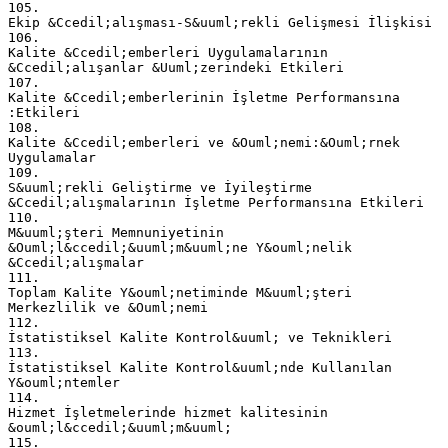
105.
Ekip &Ccedil;alışması-S&uuml;rekli Gelişmesi İlişkisi
106.
Kalite &Ccedil;emberleri Uygulamalarının
&Ccedil;alışanlar &Uuml;zerindeki Etkileri
107.
Kalite &Ccedil;emberlerinin İşletme Performansına
:Etkileri
108.
Kalite &Ccedil;emberleri ve &Ouml;nemi:&Ouml;rnek
Uygulamalar
109.
S&uuml;rekli Geliştirme ve İyileştirme
&Ccedil;alışmalarının İşletme Performansına Etkileri
110.
M&uuml;şteri Memnuniyetinin
&Ouml;l&ccedil;&uuml;m&uuml;ne Y&ouml;nelik
&Ccedil;alışmalar
111.
Toplam Kalite Y&ouml;netiminde M&uuml;şteri
Merkezlilik ve &Ouml;nemi
112.
İstatistiksel Kalite Kontrol&uuml; ve Teknikleri
113.
İstatistiksel Kalite Kontrol&uuml;nde Kullanılan
Y&ouml;ntemler
114.
Hizmet İşletmelerinde hizmet kalitesinin
&ouml;l&ccedil;&uuml;m&uuml;
115.