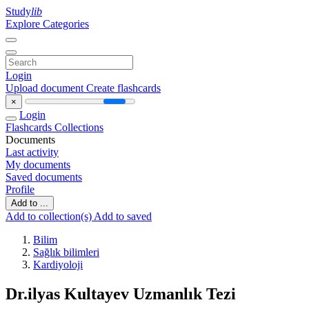
Study
lib
Explore Categories
Login
Upload document
Create flashcards
×
Login
Flashcards
Collections
Documents
Last activity
My documents
Saved documents
Profile
Add to ...
Add to collection(s)
Add to saved
Bilim
Sağlık bilimleri
Kardiyoloji
Dr.ilyas Kultayev Uzmanlık Tezi