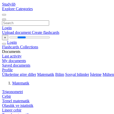
Study
lib
Explore Categories
Login
Upload document
Create flashcards
×
Login
Flashcards
Collections
Documents
Last activity
My documents
Saved documents
Profile
Ülkelerine göre diller
Matematik
Bilim
Sosyal bilimler
İşletme
Mühend
Matematik
Trigonometri
Cebir
Temel matematik
Olasılık ve istatistik
Lineer cebir