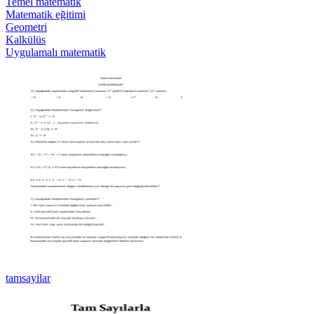
Temel matematik
Matematik eğitimi
Geometri
Kalkülüs
Uygulamalı matematik
tamsayilar