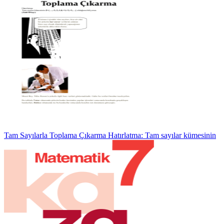
Tam Sayılarla Toplama Çıkarma Hatırlatma: Tam sayılar kümesinin