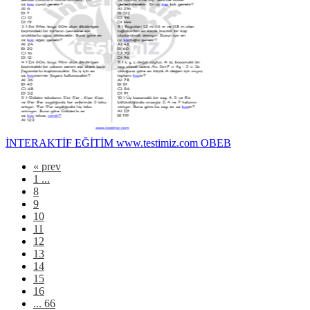
İNTERAKTİF EĞİTİM www.testimiz.com OBEB
«
prev
1 ...
8
9
10
11
12
13
14
15
16
... 66