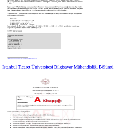
İstanbul Ticaret Üniversitesi Bilgisayar Mühendisliği Bölümü