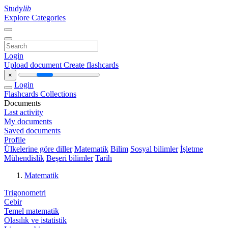
Study
lib
Explore Categories
Login
Upload document
Create flashcards
×
Login
Flashcards
Collections
Documents
Last activity
My documents
Saved documents
Profile
Ülkelerine göre diller
Matematik
Bilim
Sosyal bilimler
İşletme
Mühendislik
Beşeri bilimler
Tarih
Matematik
Trigonometri
Cebir
Temel matematik
Olasılık ve istatistik