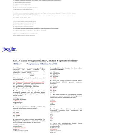
jbcgjhn