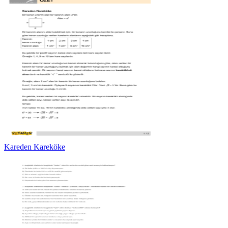
Kareden Kareköke