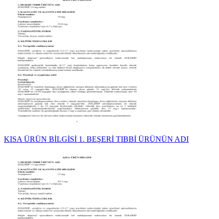
KISA ÜRÜN BİLGİSİ 1. BEŞERİ TIBBİ ÜRÜNÜN ADI