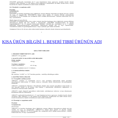
KISA ÜRÜN BİLGİSİ 1. BEŞERİ TIBBİ ÜRÜNÜN ADI