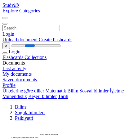
Study
lib
Explore Categories
Login
Upload document
Create flashcards
×
Login
Flashcards
Collections
Documents
Last activity
My documents
Saved documents
Profile
Ülkelerine göre diller
Matematik
Bilim
Sosyal bilimler
İşletme
Mühendislik
Beşeri bilimler
Tarih
Bilim
Sağlık bilimleri
Psikiyatri