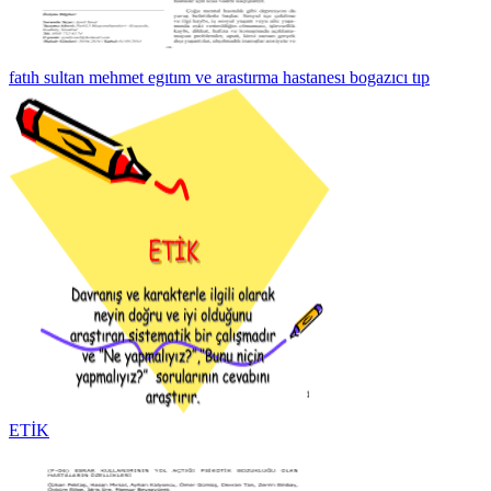
fatıh sultan mehmet egıtım ve arastırma hastanesı bogazıcı tıp
ETİK