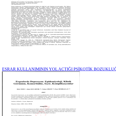
ESRAR KULLANIMININ YOL AÇTIĞI PSİKOTİK BOZUKL