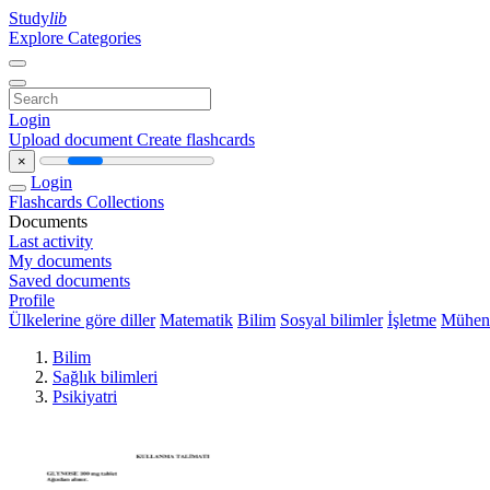
Study
lib
Explore Categories
Login
Upload document
Create flashcards
×
Login
Flashcards
Collections
Documents
Last activity
My documents
Saved documents
Profile
Ülkelerine göre diller
Matematik
Bilim
Sosyal bilimler
İşletme
Mühend
Bilim
Sağlık bilimleri
Psikiyatri