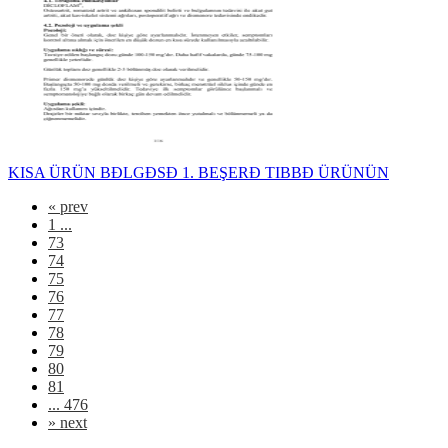
KISA ÜRÜN BĐLGĐSĐ 1. BEŞERĐ TIBBĐ ÜRÜNÜN
«
prev
1 ...
73
74
75
76
77
78
79
80
81
... 476
»
next