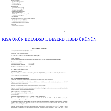
KISA ÜRÜN BĐLGĐSĐ 1. BEŞERĐ TIBBĐ ÜRÜNÜN