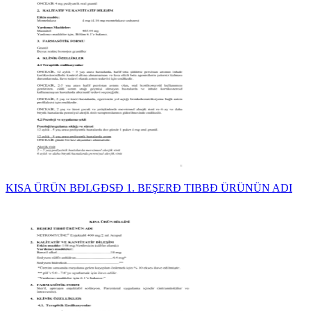
KISA ÜRÜN BĐLGĐSĐ 1. BEŞERĐ TIBBĐ ÜRÜNÜN ADI