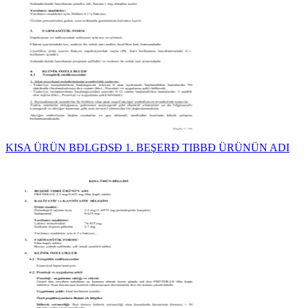
KISA ÜRÜN BĐLGĐSĐ 1. BEŞERĐ TIBBĐ ÜRÜNÜN ADI