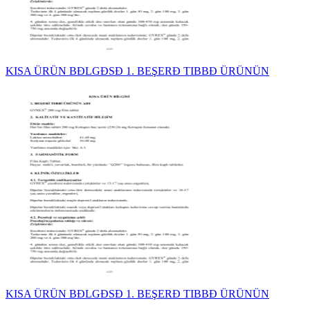
KISA ÜRÜN BĐLGĐSĐ 1. BEŞERĐ TIBBĐ ÜRÜNÜN
KISA ÜRÜN BĐLGĐSĐ 1. BEŞERĐ TIBBĐ ÜRÜNÜN