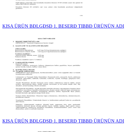
KISA ÜRÜN BĐLGĐSĐ 1. BEŞERĐ TIBBĐ ÜRÜNÜN ADI
KISA ÜRÜN BĐLGĐSĐ 1. BEŞERĐ TIBBĐ ÜRÜNÜN ADI