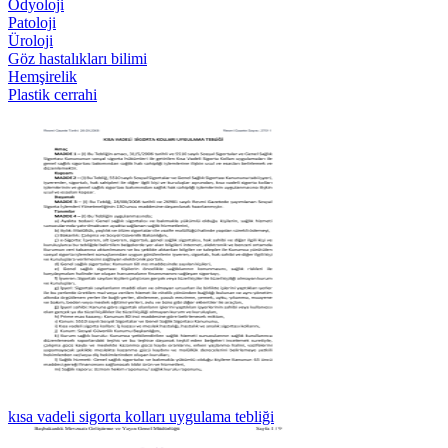
Odyoloji
Patoloji
Üroloji
Göz hastalıkları bilimi
Hemşirelik
Plastik cerrahi
kısa vadeli sigorta kolları uygulama tebliği