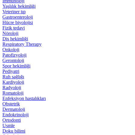
İmmünoloji
Yaşlılık hekimliği
Veteriner tıp
Gastroenteroloji
Hücre biyolojisi
Fizik tedavi
Nöroloji
Diş hekimliği
Respiratory Therapy
Onkoloji
Patofizyoloji
Gerontoloji
Spor hekimliği
Pediyatri
Ruh sağlığı
Kardiyoloji
Radyoloji
Romatoloji
Enfeksiyon hastalıkları
Obstetrik
Dermatoloji
Endokrinoloji
Ortodonti
Usmle
Doku bilimi