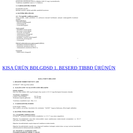
KISA ÜRÜN BĐLGĐSĐ 1. BEŞERĐ TIBBĐ ÜRÜNÜN