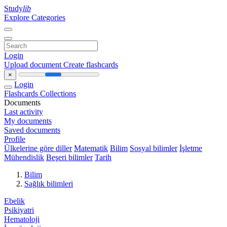
Study
lib
Explore Categories
Login
Upload document
Create flashcards
×
Login
Flashcards
Collections
Documents
Last activity
My documents
Saved documents
Profile
Ülkelerine göre diller
Matematik
Bilim
Sosyal bilimler
İşletme
Mühendislik
Beşeri bilimler
Tarih
Bilim
Sağlık bilimleri
Ebelik
Psikiyatri
Hematoloji