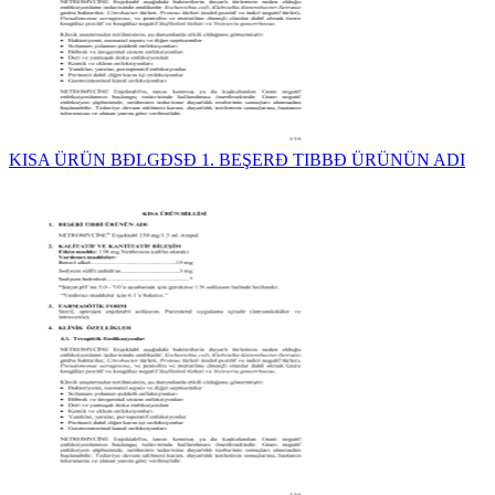
KISA ÜRÜN BĐLGĐSĐ 1. BEŞERĐ TIBBĐ ÜRÜNÜN ADI