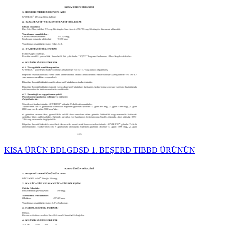
KISA ÜRÜN BĐLGĐSĐ 1. BEŞERĐ TIBBĐ ÜRÜNÜN