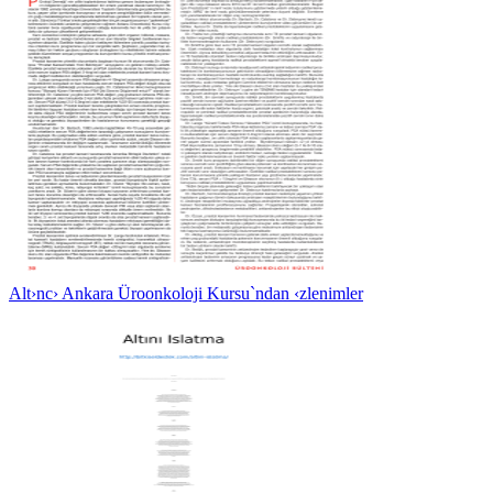
Alt›nc› Ankara Üroonkoloji Kursu`ndan ‹zlenimler