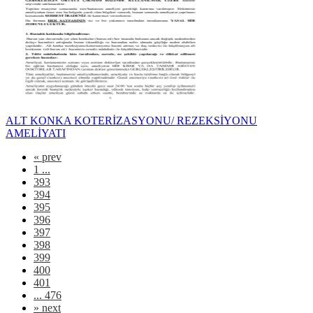
ALT KONKA KOTERİZASYONU/ REZEKSİYONU
AMELİYATI
«
prev
1 ...
393
394
395
396
397
398
399
400
401
... 476
»
next