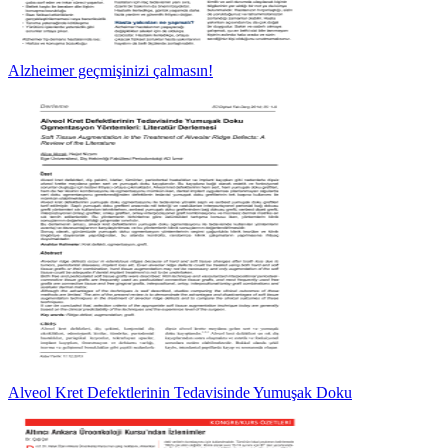
Alzheimer geçmişinizi çalmasın!
Alveol Kret Defektlerinin Tedavisinde Yumuşak Doku