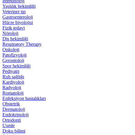
İmmünoloji
Yaşlılık hekimliği
Veteriner tıp
Gastroenteroloji
Hücre biyolojisi
Fizik tedavi
Nöroloji
Diş hekimliği
Respiratory Therapy
Onkoloji
Patofizyoloji
Gerontoloji
Spor hekimliği
Pediyatri
Ruh sağlığı
Kardiyoloji
Radyoloji
Romatoloji
Enfeksiyon hastalıkları
Obstetrik
Dermatoloji
Endokrinoloji
Ortodonti
Usmle
Doku bilimi