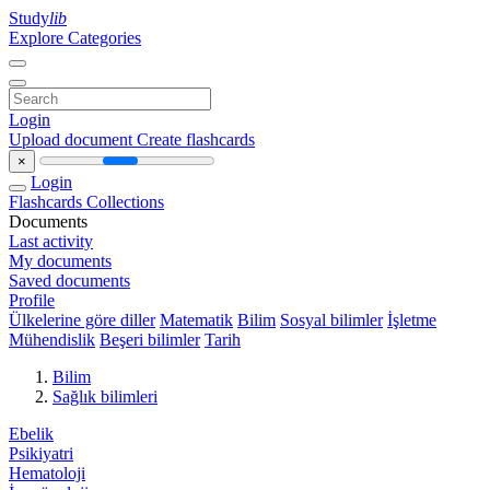
Study
lib
Explore Categories
Login
Upload document
Create flashcards
×
Login
Flashcards
Collections
Documents
Last activity
My documents
Saved documents
Profile
Ülkelerine göre diller
Matematik
Bilim
Sosyal bilimler
İşletme
Mühendislik
Beşeri bilimler
Tarih
Bilim
Sağlık bilimleri
Ebelik
Psikiyatri
Hematoloji