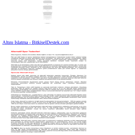
Altını Islatma - BitkiselDestek.com