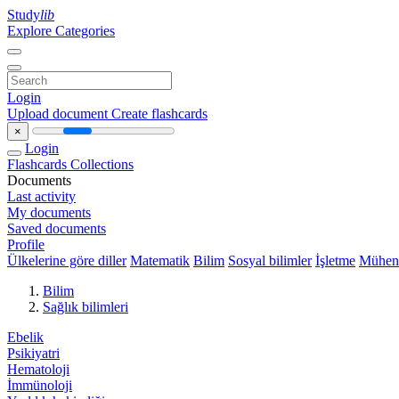
Study
lib
Explore Categories
Login
Upload document
Create flashcards
×
Login
Flashcards
Collections
Documents
Last activity
My documents
Saved documents
Profile
Ülkelerine göre diller
Matematik
Bilim
Sosyal bilimler
İşletme
Mühend
Bilim
Sağlık bilimleri
Ebelik
Psikiyatri
Hematoloji
İmmünoloji