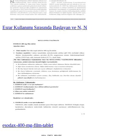
Esrar Kullanımı Sırasında Başlayan ve N, N
esodax-400-mg-film-tablet