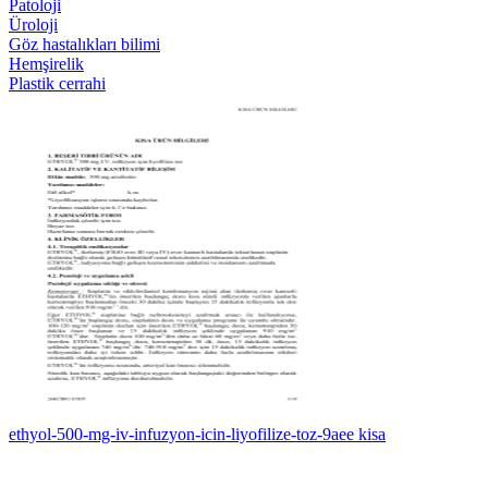
Patoloji
Üroloji
Göz hastalıkları bilimi
Hemşirelik
Plastik cerrahi
ethyol-500-mg-iv-infuzyon-icin-liyofilize-toz-9aee kisa