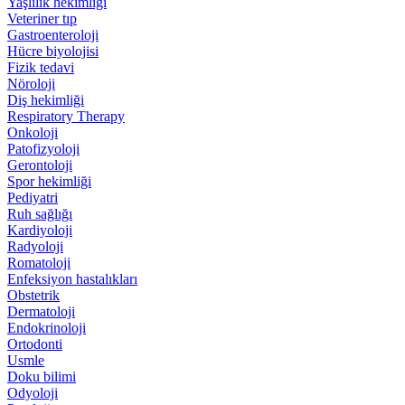
Yaşlılık hekimliği
Veteriner tıp
Gastroenteroloji
Hücre biyolojisi
Fizik tedavi
Nöroloji
Diş hekimliği
Respiratory Therapy
Onkoloji
Patofizyoloji
Gerontoloji
Spor hekimliği
Pediyatri
Ruh sağlığı
Kardiyoloji
Radyoloji
Romatoloji
Enfeksiyon hastalıkları
Obstetrik
Dermatoloji
Endokrinoloji
Ortodonti
Usmle
Doku bilimi
Odyoloji