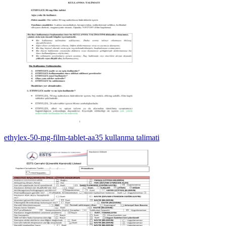
ethylex-50-mg-film-tablet-aa35 kullanma talimati