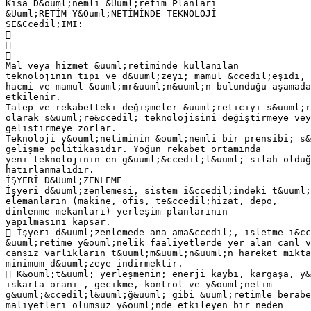
Kısa D&ouml;nemli &Uuml;retim Planları
&Uuml;RETİM Y&Ouml;NETİMİNDE TEKNOLOJİ
SE&Ccedil;İMİ:



Mal veya hizmet &uuml;retiminde kullanılan
teknolojinin tipi ve d&uuml;zeyi; mamul &ccedil;eşidi, 
hacmi ve mamul &ouml;mr&uuml;n&uuml;n bulunduğu aşamada
etkilenir.
Talep ve rekabetteki değişmeler &uuml;reticiyi s&uuml;r
olarak s&uuml;re&ccedil; teknolojisini değiştirmeye vey
geliştirmeye zorlar.
Teknoloji y&ouml;netiminin &ouml;nemli bir prensibi; s&
gelişme politikasıdır. Yoğun rekabet ortamında
yeni teknolojinin en g&uuml;&ccedil;l&uuml; silah olduğ
hatırlanmalıdır.
İŞYERİ D&Uuml;ZENLEME
İşyeri d&uuml;zenlemesi, sistem i&ccedil;indeki t&uuml;
elemanların (makine, ofis, te&ccedil;hizat, depo,
dinlenme mekanları) yerleşim planlarının
yapılmasını kapsar.
 İşyeri d&uuml;zenlemede ana ama&ccedil;, işletme i&cc
&uuml;retime y&ouml;nelik faaliyetlerde yer alan canl v
cansız varlıkların t&uuml;m&uuml;n&uuml;n hareket mikta
minimum d&uuml;zeye indirmektir.
 K&ouml;t&uuml; yerleşmenin; enerji kaybı, kargaşa, y&
ıskarta oranı , gecikme, kontrol ve y&ouml;netim
g&uuml;&ccedil;l&uuml;ğ&uuml; gibi &uuml;retimle berabe
maliyetleri olumsuz y&ouml;nde etkileyen bir neden