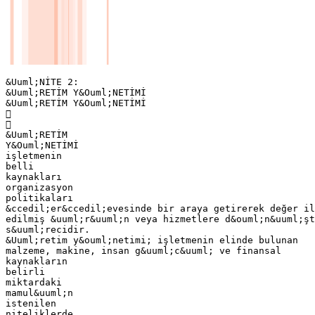
&Uuml;NİTE 2:
&Uuml;RETİM Y&Ouml;NETİMİ
&Uuml;RETİM Y&Ouml;NETİMİ


&Uuml;RETİM
Y&Ouml;NETİMİ
işletmenin
belli
kaynakları
organizasyon
politikaları
&ccedil;er&ccedil;evesinde bir araya getirerek değer il
edilmiş &uuml;r&uuml;n veya hizmetlere d&ouml;n&uuml;şt
s&uuml;recidir.
&Uuml;retim y&ouml;netimi; işletmenin elinde bulunan
malzeme, makine, insan g&uuml;c&uuml; ve finansal
kaynakların
belirli
miktardaki
mamul&uuml;n
istenilen
niteliklerde