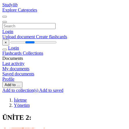
Study
lib
Explore Categories
Login
Upload document
Create flashcards
×
Login
Flashcards
Collections
Documents
Last activity
My documents
Saved documents
Profile
Add to ...
Add to collection(s)
Add to saved
İşletme
Yönetim
ÜNİTE 2: