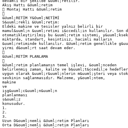
devamlı bir şekilde &uuml;retilir.
Akış Hattı &Uuml;retim
 Montaj Hattı &Uuml;retim

&Uuml;RETİM Y&Ouml;NETİMİ
S&uuml;rekli &Uuml;retim:
Eldeki makine ve tesisler yalnız belirli bir
mamul&uuml;n &uuml;retimi i&ccedil;in kullanılır. Son d
otomatikleştirilmiş bu &uuml;retim sistemi, y&uuml;ksek
miktarda, standart, kesintisiz, hacimli malların
&uuml;retiminde kullanılır. &Uuml;retim genellikle g&uu
yirmi d&ouml;rt saat devam eder.

&Uuml;RETİM PLANLAMA

&Uuml;retim planlamanın temel işlevi, &ouml;nceden
belirlenmiş zaman, kalite ve b&uuml;t&ccedil;e hedefler
uygun olarak &uuml;r&uuml;nlerin m&uuml;şteri veya stok
sevkinin sağlanmasıdır. Malzeme, y&ouml;ntem,
makine
ve
işg&uuml;c&uuml;n&uuml;n
planlanması
s&ouml;z
konusudur.
1.
2.
3.
Uzun D&ouml;nemli &Uuml;retim Planları
Orta D&ouml;nemli &Uuml;retim Planları