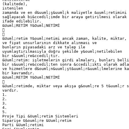
(kalitede),
istenilen
zamanda ve en d&uuml;ş&uuml;k maliyetle &uuml;retimini
sağlayacak bi&ccedil;imde bir araya getirilmesi olarak
ifade edilebilir.
&Uuml;RETİM Y&Ouml;NETİMİ


&Uuml;retim Y&ouml;netimi ancak zaman, kalite, miktar,
ve fiyat unsurlarının dikkate alınması ve
bunların piyasadaki arz ve talep ile
uyumlaştırılmasıyla doğru şekilde y&ouml;netilebilen
bir s&uuml;re&ccedil;tir.
&Uuml;retim: işletmelerin girdi almaları, bunları belli
bir s&uuml;re&ccedil;ten sonra &ccedil;ıktı olarak adla
ve hizmetlere d&ouml;n&uuml;şt&uuml;r&uuml;lmelerine ka
bir kavramdır.
&Uuml;RETİM Y&Ouml;NETİMİ

&Uuml;retimde, miktar veya akışa g&ouml;re 5 t&uuml;r s
vardır.
1.
2.
3.
4.
5.
Proje Tipi &Uuml;retim Sistemleri
Siparişe G&ouml;re &Uuml;retim
Parti &Uuml;retimi