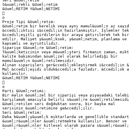
Seri &Uuml;retim
S&uuml;rekli &Uuml;retim
&Uuml;RETİM Y&Ouml;NETİMİ

o
Proje Tipi &Uuml;retim:
&Uuml;retim bir kerelik veya aynı mamul&uuml;n az sayıd
&ccedil;ıktısı i&ccedil;in hazırlanmıştır. İşlemler tek
&ccedil;eşitli girdilerin bir araya getirilerek tek bir
edilir. Maliyet y&uuml;ksek, y&ouml;netim, planlama ve 
kapsamlı ve ayrıntılıdır.
Siparişe G&ouml;re &Uuml;retim:
T&uuml;keticinin veya m&uuml;şteri firmanın zaman, mikt
kalite bakımından &ouml;zel olarak belirlediği bir
mamul&uuml;n &uuml;retilmesidir.
Alınan siparişleri ger&ccedil;ekleştirmek i&ccedil;in &
Mal &ccedil;eşidi olduk&ccedil;a fazladır. &Ccedil;ok a
kullanılır.
&Uuml;RETİM Y&Ouml;NETİMİ

o
Parti &Uuml;retimi:
Bir malın &ouml;zel bir siparişi veya piyasadaki talebi
karşılamak amacıyla belirli s&uuml;re &uuml;retilmesidi
&Uuml;retilen seri doğduktan sonra, bir başka mal
serisinin &uuml;retimine ge&ccedil;ilir.
Seri &Uuml;retim:
Daha b&uuml;y&uuml;k miktarlarda ve genellikle standart
&uuml;r&uuml;nler &uuml;retmekte kullanılır. Benzer ve 
&uuml;r&uuml;nler kitlesel olarak pazara s&uuml;r&uuml;