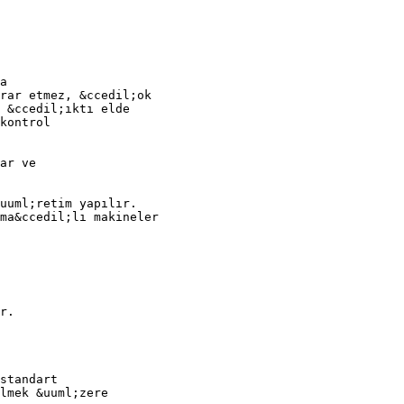
a
rar etmez, &ccedil;ok
 &ccedil;ıktı elde
kontrol
ar ve
uuml;retim yapılır.
ma&ccedil;lı makineler
r.
standart
lmek &uuml;zere