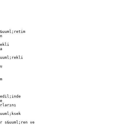
&uuml;retim
n
ekli
a
uuml;rekli
u
m
edil;inde
e
rlarını
uuml;ksek
r s&uuml;ren ve