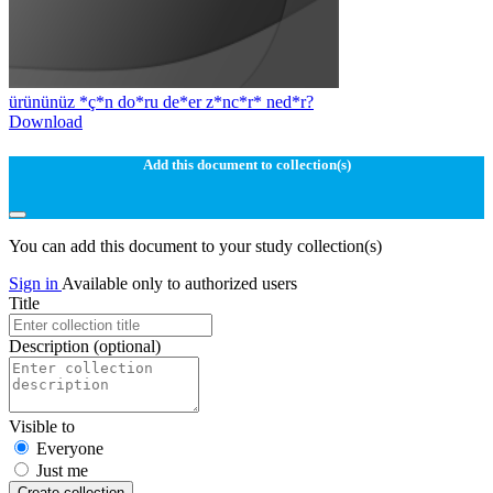
ürününüz *ç*n do*ru de*er z*nc*r* ned*r?
Download
Add this document to collection(s)
You can add this document to your study collection(s)
Sign in
Available only to authorized users
Title
Description
(optional)
Visible to
Everyone
Just me
Create collection