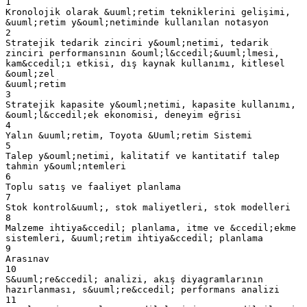
1
Kronolojik olarak &uuml;retim tekniklerini gelişimi,
&uuml;retim y&ouml;netiminde kullanılan notasyon
2
Stratejik tedarik zinciri y&ouml;netimi, tedarik
zinciri performansının &ouml;l&ccedil;&uuml;lmesi,
kam&ccedil;ı etkisi, dış kaynak kullanımı, kitlesel
&ouml;zel
&uuml;retim
3
Stratejik kapasite y&ouml;netimi, kapasite kullanımı,
&ouml;l&ccedil;ek ekonomisi, deneyim eğrisi
4
Yalın &uuml;retim, Toyota &Uuml;retim Sistemi
5
Talep y&ouml;netimi, kalitatif ve kantitatif talep
tahmin y&ouml;ntemleri
6
Toplu satış ve faaliyet planlama
7
Stok kontrol&uuml;, stok maliyetleri, stok modelleri
8
Malzeme ihtiya&ccedil; planlama, itme ve &ccedil;ekme
sistemleri, &uuml;retim ihtiya&ccedil; planlama
9
Arasınav
10
S&uuml;re&ccedil; analizi, akış diyagramlarının
hazırlanması, s&uuml;re&ccedil; performans analizi
11