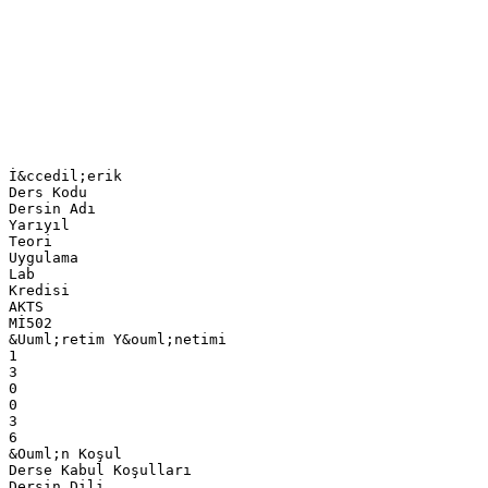
İ&ccedil;erik
Ders Kodu
Dersin Adı
Yarıyıl
Teori
Uygulama
Lab
Kredisi
AKTS
Mİ502
&Uuml;retim Y&ouml;netimi
1
3
0
0
3
6
&Ouml;n Koşul
Derse Kabul Koşulları
Dersin Dili