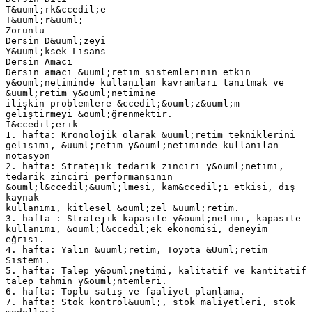
T&uuml;rk&ccedil;e
T&uuml;r&uuml;
Zorunlu
Dersin D&uuml;zeyi
Y&uuml;ksek Lisans
Dersin Amacı
Dersin amacı &uuml;retim sistemlerinin etkin
y&ouml;netiminde kullanılan kavramları tanıtmak ve
&uuml;retim y&ouml;netimine
ilişkin problemlere &ccedil;&ouml;z&uuml;m
geliştirmeyi &ouml;ğrenmektir.
İ&ccedil;erik
1. hafta: Kronolojik olarak &uuml;retim tekniklerini
gelişimi, &uuml;retim y&ouml;netiminde kullanılan
notasyon
2. hafta: Stratejik tedarik zinciri y&ouml;netimi,
tedarik zinciri performansının
&ouml;l&ccedil;&uuml;lmesi, kam&ccedil;ı etkisi, dış
kaynak
kullanımı, kitlesel &ouml;zel &uuml;retim.
3. hafta : Stratejik kapasite y&ouml;netimi, kapasite
kullanımı, &ouml;l&ccedil;ek ekonomisi, deneyim
eğrisi.
4. hafta: Yalın &uuml;retim, Toyota &Uuml;retim
Sistemi.
5. hafta: Talep y&ouml;netimi, kalitatif ve kantitatif
talep tahmin y&ouml;ntemleri.
6. hafta: Toplu satış ve faaliyet planlama.
7. hafta: Stok kontrol&uuml;, stok maliyetleri, stok