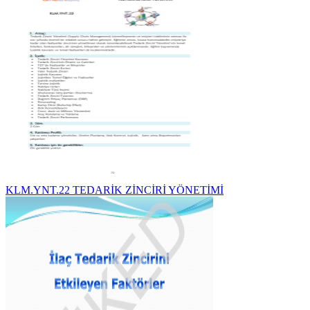
KLM.YNT.22 TEDARİK ZİNCİRİ YÖNETİMİ