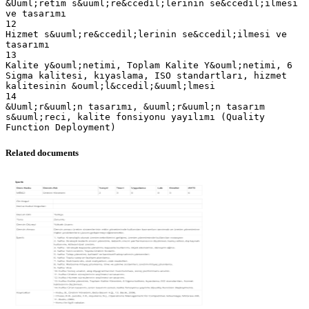
&Uuml;retim s&uuml;re&ccedil;lerinin se&ccedil;ilmesi
ve tasarımı
12
Hizmet s&uuml;re&ccedil;lerinin se&ccedil;ilmesi ve
tasarımı
13
Kalite y&ouml;netimi, Toplam Kalite Y&ouml;netimi, 6
Sigma kalitesi, kıyaslama, ISO standartları, hizmet
kalitesinin &ouml;l&ccedil;&uuml;lmesi
14
&Uuml;r&uuml;n tasarımı, &uuml;r&uuml;n tasarım
s&uuml;reci, kalite fonsiyonu yayılımı (Quality
Related documents