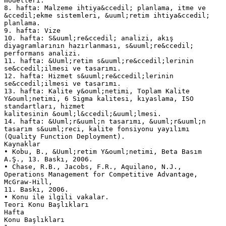
modelleri.
8. hafta: Malzeme ihtiya&ccedil; planlama, itme ve
&ccedil;ekme sistemleri, &uuml;retim ihtiya&ccedil;
planlama.
9. hafta: Vize
10. hafta: S&uuml;re&ccedil; analizi, akış
diyagramlarının hazırlanması, s&uuml;re&ccedil;
performans analizi.
11. hafta: &Uuml;retim s&uuml;re&ccedil;lerinin
se&ccedil;ilmesi ve tasarımı.
12. hafta: Hizmet s&uuml;re&ccedil;lerinin
se&ccedil;ilmesi ve tasarımı.
13. hafta: Kalite y&ouml;netimi, Toplam Kalite
Y&ouml;netimi, 6 Sigma kalitesi, kıyaslama, ISO
standartları, hizmet
kalitesinin &ouml;l&ccedil;&uuml;lmesi.
14. hafta: &Uuml;r&uuml;n tasarımı, &uuml;r&uuml;n
tasarım s&uuml;reci, kalite fonsiyonu yayılımı
(Quality Function Deployment).
Kaynaklar
• Kobu, B., &Uuml;retim Y&ouml;netimi, Beta Basım
A.Ş., 13. Baskı, 2006.
• Chase, R.B., Jacobs, F.R., Aquilano, N.J.,
Operations Management for Competitive Advantage,
McGraw-Hill,
11. Baskı, 2006.
• Konu ile ilgili vakalar.
Teori Konu Başlıkları
Hafta
Konu Başlıkları