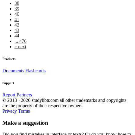
38
39
40
41
42
43
44
... 476
»
next
Products
Documents
Flashcards
Support
Report
Partners
© 2013 - 2026 studylibtr.com all other trademarks and copyrights
are the property of their respective owners
Privacy
Terms
Make a suggestion
Did you find mistakes in interface or texts? Or do you know how to