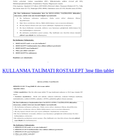
KULLANMA TALİMATI ROSTALEPT 3mg film tablet