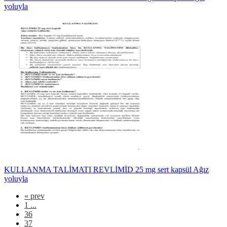
yoluyla
KULLANMA TALİMATI REVLİMİD 25 mg sert kapsül Ağız
yoluyla
«
prev
1 ...
36
37