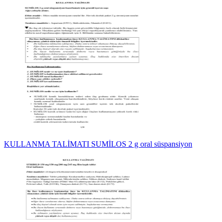
KULLANMA TALİMATI SUMİLOS 2 g oral süspansiyon