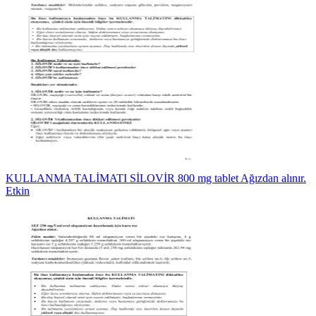
KULLANMA TALİMATI SİLOVİR 800 mg tablet Ağızdan alınır.
Etkin