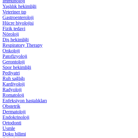
İmmünoloji
Yaşlılık hekimliği
Veteriner tıp
Gastroenteroloji
Hücre biyolojisi
Fizik tedavi
Nöroloji
Diş hekimliği
Respiratory Therapy
Onkoloji
Patofizyoloji
Gerontoloji
Spor hekimliği
Pediyatri
Ruh sağlığı
Kardiyoloji
Radyoloji
Romatoloji
Enfeksiyon hastalıkları
Obstetrik
Dermatoloji
Endokrinoloji
Ortodonti
Usmle
Doku bilimi