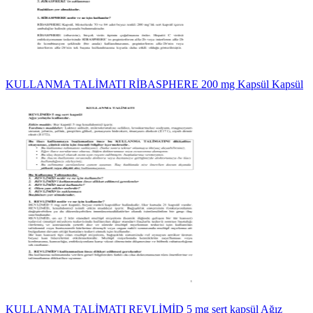
KULLANMA TALİMATI RİBASPHERE 200 mg Kapsül Kapsül
KULLANMA TALİMATI REVLİMİD 5 mg sert kapsül Ağız