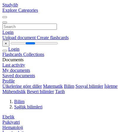
Study
lib
Explore Categories
Login
Upload document
Create flashcards
×
Login
Flashcards
Collections
Documents
Last activity
My documents
Saved documents
Profile
Ülkelerine göre diller
Matematik
Bilim
Sosyal bilimler
İşletme
Mühendislik
Beşeri bilimler
Tarih
Bilim
Sağlık bilimleri
Ebelik
Psikiyatri
Hematoloji