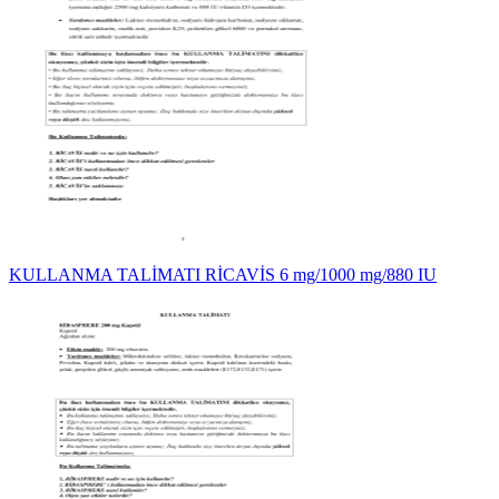
KULLANMA TALİMATI RİCAVİS 6 mg/1000 mg/880 IU