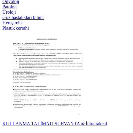
Odyoloji
Patoloji
Üroloji
Göz hastalıkları bilimi
Hemşirelik
Plastik cerrahi
KULLANMA TALİMATI SURVANTA ® İntratrakeal