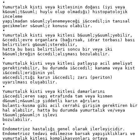
•
Yumurtalık kisti veya kitlesinin doğası (iyi veya
k&ouml;t&uuml; huylu olup olmadığı) histopatolojik
inceleme
yapılmadan s&ouml;ylenemeyeceği i&ccedil;in tanısal
gecikmeler s&ouml;z konusu olabilir.
•
Yumurtalık kisti veya kitlesi b&uuml;y&uuml;yebilir,
&ccedil;evre organlara (bağırsak, idrar torbası) bası
belirtileri g&ouml;sterebilir,
hatta bu bası belirtileri soncu bir veya iki
b&ouml;breğin &ccedil;alışması bozulabilir.
•
Yumurtalık kisti veya kitlesi patlayıp acil ameliyat
gerektirebilir, bu durumda i&ccedil; kanama veya kist
i&ccedil;eriğinin yol
a&ccedil;tığı karın i&ccedil; zarı (periton)
uyarılması oluşabilir.
•
Yumurtalık kisti veya kitlesi damarlarını
i&ccedil;eren sapı etrafında tam veya kısmen
d&ouml;n&uuml;p şiddetli karın ağrıları
bulantı-kusma gibi acil cerrahi girişim gerektiren bir
hal alabilir, hatta bu durumda yumurtalık ve/veya
t&uuml;p&uuml;n işlevi
bozulabilir.
•
Endometrioz hastalığı genel olarak ilerleyicidir.
Endometrioz tedavi edilmezse barsak yapışıklıkları ve
yumurtalık kitlesi komplikasyonları ortaya