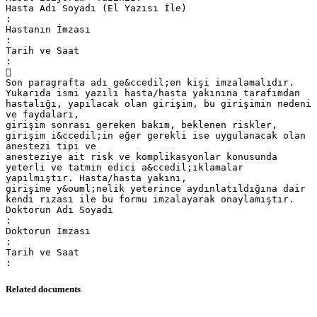
Hasta Adı Soyadı (El Yazısı İle)
:
Hastanın İmzası
:
Tarih ve Saat
:

Son paragrafta adı ge&ccedil;en kişi imzalamalıdır.
Yukarıda ismi yazılı hasta/hasta yakınına tarafımdan
hastalığı, yapılacak olan girişim, bu girişimin nedeni
ve faydaları,
girişim sonrası gereken bakım, beklenen riskler,
girişim i&ccedil;in eğer gerekli ise uygulanacak olan
anestezi tipi ve
anesteziye ait risk ve komplikasyonlar konusunda
yeterli ve tatmin edici a&ccedil;ıklamalar
yapılmıştır. Hasta/hasta yakını,
girişime y&ouml;nelik yeterince aydınlatıldığına dair
kendi rızası ile bu formu imzalayarak onaylamıştır.
Doktorun Adı Soyadı
:
Doktorun İmzası
:
Tarih ve Saat
Related documents