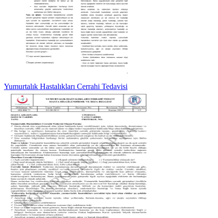
Yumurtalık Hastalıkları Cerrahi Tedavisi