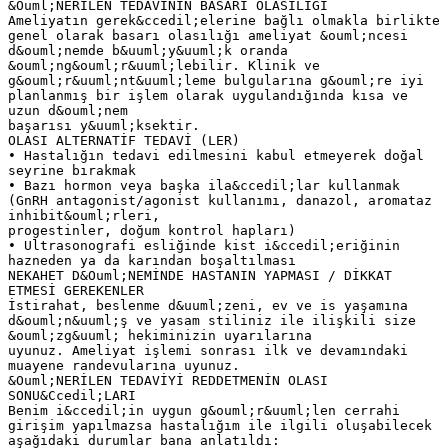
&Ouml;NERİLEN TEDAVİNİN BASARI OLASILIĞI
Ameliyatın gerek&ccedil;elerine bağlı olmakla birlikte
genel olarak basarı olasılığı ameliyat &ouml;ncesi
d&ouml;nemde b&uuml;y&uuml;k oranda
&ouml;ng&ouml;r&uuml;lebilir. Klinik ve
g&ouml;r&uuml;nt&uuml;leme bulgularına g&ouml;re iyi
planlanmış bir işlem olarak uygulandığında kısa ve
uzun d&ouml;nem
başarısı y&uuml;ksektir.
OLASI ALTERNATİF TEDAVİ (LER)
• Hastalığın tedavi edilmesini kabul etmeyerek doğal
seyrine bırakmak
• Bazı hormon veya başka ila&ccedil;lar kullanmak
(GnRH antagonist/agonist kullanımı, danazol, aromataz
inhibit&ouml;rleri,
progestinler, doğum kontrol hapları)
• Ultrasonografi esliğinde kist i&ccedil;eriğinin
hazneden ya da karından boşaltılması
NEKAHET D&Ouml;NEMİNDE HASTANIN YAPMASI / DİKKAT
ETMESİ GEREKENLER
İstirahat, beslenme d&uuml;zeni, ev ve is yaşamına
d&ouml;n&uuml;ş ve yasam stiliniz ile ilişkili size
&ouml;zg&uuml; hekiminizin uyarılarına
uyunuz. Ameliyat işlemi sonrası ilk ve devamındaki
muayene randevularına uyunuz.
&Ouml;NERİLEN TEDAVİYİ REDDETMENİN OLASI
SONU&Ccedil;LARI
Benim i&ccedil;in uygun g&ouml;r&uuml;len cerrahi
girişim yapılmazsa hastalığım ile ilgili oluşabilecek
aşağıdaki durumlar bana anlatıldı: