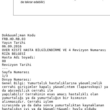
Dok&uuml;man Kodu
FRB.HD.RB.03
Yayın Tarihi
06.09.2016
OVER KİSTİ HASTA BİLGİLENDİRME VE 4 Revizyon Numarası
RIZA BELGESİ
Hasta Adı Soyadı:
00
Revizyon Tarihi
---
Sayfa Numarası
1/3
Dosya Numarası:
Genel Bilgi: Yumurtalık hastalıklarına y&ouml;nelik
cerrahi girişimler kapalı y&ouml;ntem (laparoskopi) ya
da a&ccedil;ık cerrahi ile
yapılabilir Cerrahinin esas amacı hastalıklı olan
yumurtalığı ya da yumurtalığın bir kısmının
alınmasıdır. Cerrahi işlem
sırasında ya da daha sonra yumurtalıktan kaynaklanan
hastalığın iyi ya da k&ouml;t&uuml; huylu olduğu