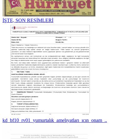
İŞTE, SON RESİMLERİ
kd_bf10_rv01_yumurtalık_amelıyatları_ıcın_onam_..