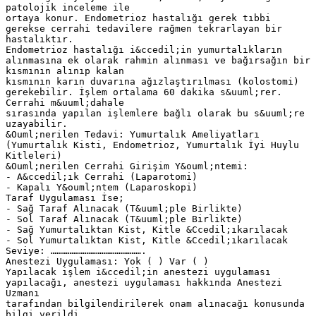
patolojik inceleme ile
ortaya konur. Endometrioz hastalığı gerek tıbbi
gerekse cerrahi tedavilere rağmen tekrarlayan bir
hastalıktır.
Endometrioz hastalığı i&ccedil;in yumurtalıkların
alınmasına ek olarak rahmin alınması ve bağırsağın bir
kısmının alınıp kalan
kısmının karın duvarına ağızlaştırılması (kolostomi)
gerekebilir. İşlem ortalama 60 dakika s&uuml;rer.
Cerrahi m&uuml;dahale
sırasında yapılan işlemlere bağlı olarak bu s&uuml;re
uzayabilir.
&Ouml;nerilen Tedavi: Yumurtalık Ameliyatları
(Yumurtalık Kisti, Endometrioz, Yumurtalık İyi Huylu
Kitleleri)
&Ouml;nerilen Cerrahi Girişim Y&ouml;ntemi:
- A&ccedil;ık Cerrahi (Laparotomi)
- Kapalı Y&ouml;ntem (Laparoskopi)
Taraf Uygulaması İse;
- Sağ Taraf Alınacak (T&uuml;ple Birlikte)
- Sol Taraf Alınacak (T&uuml;ple Birlikte)
- Sağ Yumurtalıktan Kist, Kitle &Ccedil;ıkarılacak
- Sol Yumurtalıktan Kist, Kitle &Ccedil;ıkarılacak
Seviye: ………………………………………….
Anestezi Uygulaması: Yok ( ) Var ( )
Yapılacak işlem i&ccedil;in anestezi uygulaması
yapılacağı, anestezi uygulaması hakkında Anestezi
Uzmanı
tarafından bilgilendirilerek onam alınacağı konusunda
bilgi verildi.