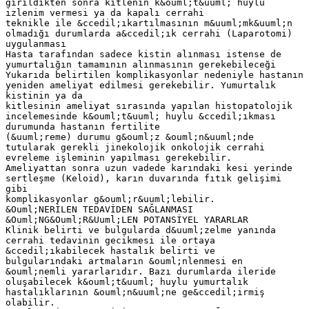
girildikten sonra kitlenin k&ouml;t&uuml; huylu
izlenim vermesi ya da kapalı cerrahi
teknikle ile &ccedil;ıkartılmasının m&uuml;mk&uuml;n
olmadığı durumlarda a&ccedil;ık cerrahi (Laparotomi)
uygulanması
Hasta tarafından sadece kistin alınması istense de
yumurtalığın tamamının alınmasının gerekebileceği
Yukarıda belirtilen komplikasyonlar nedeniyle hastanın
yeniden ameliyat edilmesi gerekebilir. Yumurtalık
kistinin ya da
kitlesinin ameliyat sırasında yapılan histopatolojik
incelemesinde k&ouml;t&uuml; huylu &ccedil;ıkması
durumunda hastanın fertilite
(&uuml;reme) durumu g&ouml;z &ouml;n&uuml;nde
tutularak gerekli jinekolojik onkolojik cerrahi
evreleme işleminin yapılması gerekebilir.
Ameliyattan sonra uzun vadede karındaki kesi yerinde
sertleşme (Keloid), karın duvarında fıtık gelişimi
gibi
komplikasyonlar g&ouml;r&uuml;lebilir.
&Ouml;NERİLEN TEDAVİDEN SAĞLANMASI
&Ouml;NG&Ouml;R&Uuml;LEN POTANSİYEL YARARLAR
Klinik belirti ve bulgularda d&uuml;zelme yanında
cerrahi tedavinin gecikmesi ile ortaya
&ccedil;ıkabilecek hastalık belirti ve
bulgularındaki artmaların &ouml;nlenmesi en
&ouml;nemli yararlarıdır. Bazı durumlarda ileride
oluşabilecek k&ouml;t&uuml; huylu yumurtalık
hastalıklarının &ouml;n&uuml;ne ge&ccedil;irmiş
olabilir.