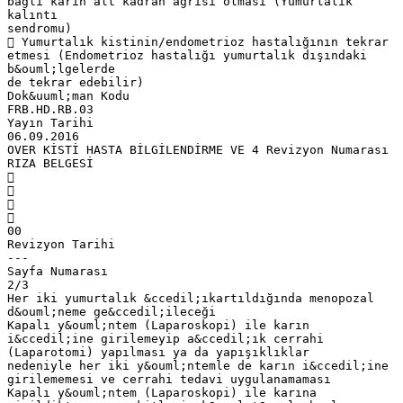
bağlı karın alt kadran ağrısı olması (Yumurtalık
kalıntı
sendromu)
 Yumurtalık kistinin/endometrioz hastalığının tekrar
etmesi (Endometrioz hastalığı yumurtalık dışındaki
b&ouml;lgelerde
de tekrar edebilir)
Dok&uuml;man Kodu
FRB.HD.RB.03
Yayın Tarihi
06.09.2016
OVER KİSTİ HASTA BİLGİLENDİRME VE 4 Revizyon Numarası
RIZA BELGESİ




00
Revizyon Tarihi
---
Sayfa Numarası
2/3
Her iki yumurtalık &ccedil;ıkartıldığında menopozal
d&ouml;neme ge&ccedil;ileceği
Kapalı y&ouml;ntem (Laparoskopi) ile karın
i&ccedil;ine girilemeyip a&ccedil;ık cerrahi
(Laparotomi) yapılması ya da yapışıklıklar
nedeniyle her iki y&ouml;ntemle de karın i&ccedil;ine
girilememesi ve cerrahi tedavi uygulanamaması
Kapalı y&ouml;ntem (Laparoskopi) ile karına