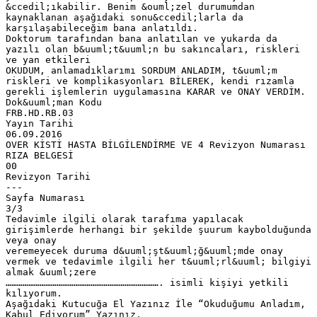
&ccedil;ıkabilir. Benim &ouml;zel durumumdan
kaynaklanan aşağıdaki sonu&ccedil;larla da
karşılaşabileceğim bana anlatıldı.
Doktorum tarafından bana anlatılan ve yukarda da
yazılı olan b&uuml;t&uuml;n bu sakıncaları, riskleri
ve yan etkileri
OKUDUM, anlamadıklarımı SORDUM ANLADIM, t&uuml;m
riskleri ve komplikasyonları BİLEREK, kendi rızamla
gerekli işlemlerin uygulamasına KARAR ve ONAY VERDİM.
Dok&uuml;man Kodu
FRB.HD.RB.03
Yayın Tarihi
06.09.2016
OVER KİSTİ HASTA BİLGİLENDİRME VE 4 Revizyon Numarası
RIZA BELGESİ
00
Revizyon Tarihi
---
Sayfa Numarası
3/3
Tedavimle ilgili olarak tarafıma yapılacak
girişimlerde herhangi bir şekilde şuurum kaybolduğunda
veya onay
veremeyecek duruma d&uuml;şt&uuml;ğ&uuml;mde onay
vermek ve tedavimle ilgili her t&uuml;rl&uuml; bilgiyi
almak &uuml;zere
………………………………………………………………………. isimli kişiyi yetkili
kılıyorum.
Aşağıdaki Kutucuğa El Yazınız İle “Okuduğumu Anladım,
Kabul Ediyorum” Yazınız.