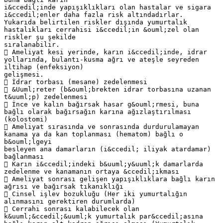
i&ccedil;inde yapışıklıkları olan hastalar ve sigara
i&ccedil;enler daha fazla risk altındadırlar.
Yukarıda belirtilen riskler dışında yumurtalık
hastalıkları cerrahisi i&ccedil;in &ouml;zel olan
riskler şu şekilde
sıralanabilir.
 Ameliyat kesi yerinde, karın i&ccedil;inde, idrar
yollarında, bulantı-kusma ağrı ve ateşle seyreden
iltihap (enfeksiyon)
gelişmesi.
 İdrar torbası (mesane) zedelenmesi
 &Uuml;reter (b&ouml;brekten idrar torbasına uzanan
t&uuml;p) zedelenmesi
 İnce ve kalın bağırsak hasar g&ouml;rmesi, buna
bağlı olarak bağırsağın karına ağızlaştırılması
(kolostomi)
 Ameliyat sırasında ve sonrasında durdurulamayan
kanama ya da kan toplanması (hematom) bağlı o
b&ouml;lgeyi
besleyen ana damarların (i&ccedil; iliyak atardamar)
bağlanması
 Karın i&ccedil;indeki b&uuml;y&uuml;k damarlarda
zedelenme ve kanamanın ortaya &ccedil;ıkması
 Ameliyat sonrası gelişen yapışıklıklara bağlı karın
ağrısı ve bağırsak tıkanıklığı
 Cinsel işlev bozukluğu (Her iki yumurtalığın
alınmasını gerektiren durumlarda)
 Cerrahi sonrası kalabilecek olan
k&uuml;&ccedil;&uuml;k yumurtalık par&ccedil;asına