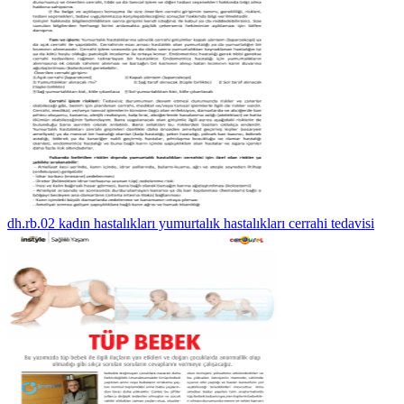
dh.rb.02 kadın hastalıkları yumurtalık hastalıkları cerrahi tedavisi