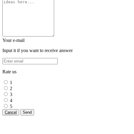
Your e-mail
Input it if you want to receive answer
Rate us
1
2
3
4
5
Cancel
Send