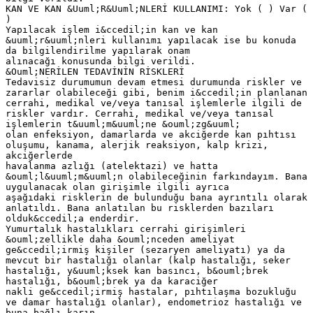
KAN VE KAN &Uuml;R&Uuml;NLERİ KULLANIMI: Yok ( ) Var (
)
Yapılacak işlem i&ccedil;in kan ve kan
&uuml;r&uuml;nleri kullanımı yapılacak ise bu konuda
da bilgilendirilme yapılarak onam
alınacağı konusunda bilgi verildi.
&Ouml;NERİLEN TEDAVİNİN RİSKLERİ
Tedavisiz durumumun devam etmesi durumunda riskler ve
zararlar olabileceği gibi, benim i&ccedil;in planlanan
cerrahi, medikal ve/veya tanısal işlemlerle ilgili de
riskler vardır. Cerrahi, medikal ve/veya tanısal
işlemlerin t&uuml;m&uuml;ne &ouml;zg&uuml;
olan enfeksiyon, damarlarda ve akciğerde kan pıhtısı
oluşumu, kanama, alerjik reaksiyon, kalp krizi,
akciğerlerde
havalanma azlığı (atelektazi) ve hatta
&ouml;l&uuml;m&uuml;n olabileceğinin farkındayım. Bana
uygulanacak olan girişimle ilgili ayrıca
aşağıdaki risklerin de bulunduğu bana ayrıntılı olarak
anlatıldı. Bana anlatılan bu risklerden bazıları
olduk&ccedil;a enderdir.
Yumurtalık hastalıkları cerrahi girişimleri
&ouml;zellikle daha &ouml;nceden ameliyat
ge&ccedil;irmiş kişiler (sezaryen ameliyatı) ya da
mevcut bir hastalığı olanlar (kalp hastalığı, seker
hastalığı, y&uuml;ksek kan basıncı, b&ouml;brek
hastalığı, b&ouml;brek ya da karaciğer
nakli ge&ccedil;irmiş hastalar, pıhtılaşma bozukluğu
ve damar hastalığı olanlar), endometrioz hastalığı ve
buna bağlı karın