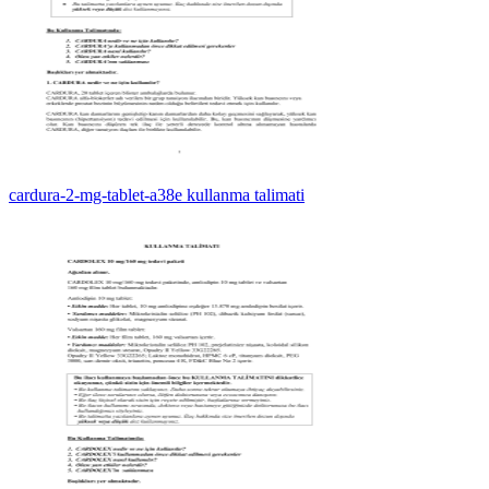
cardura-2-mg-tablet-a38e kullanma talimati