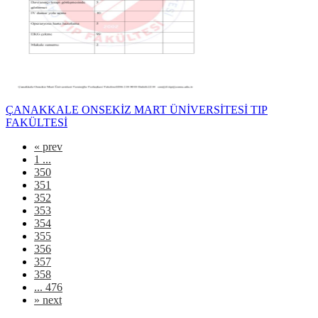
ÇANAKKALE ONSEKİZ MART ÜNİVERSİTESİ TIP
FAKÜLTESİ
«
prev
1 ...
350
351
352
353
354
355
356
357
358
... 476
»
next