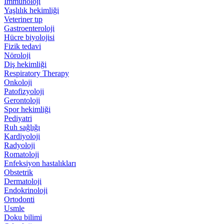
İmmünoloji
Yaşlılık hekimliği
Veteriner tıp
Gastroenteroloji
Hücre biyolojisi
Fizik tedavi
Nöroloji
Diş hekimliği
Respiratory Therapy
Onkoloji
Patofizyoloji
Gerontoloji
Spor hekimliği
Pediyatri
Ruh sağlığı
Kardiyoloji
Radyoloji
Romatoloji
Enfeksiyon hastalıkları
Obstetrik
Dermatoloji
Endokrinoloji
Ortodonti
Usmle
Doku bilimi