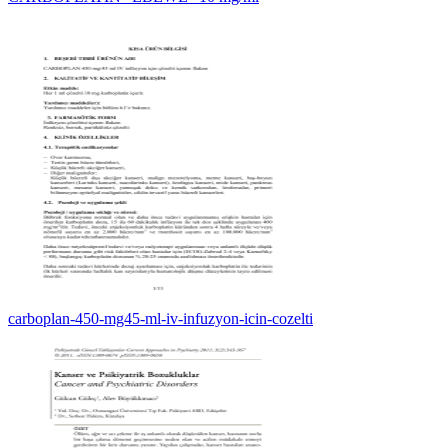
carboplan-450-mg45-ml-iv-infuzyon-icin-cozelti