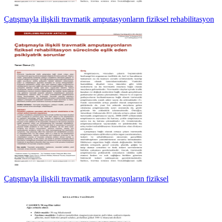
Çatışmayla ilişkili travmatik amputasyonların fiziksel rehabilitasyon
Çatışmayla ilişkili travmatik amputasyonların fiziksel