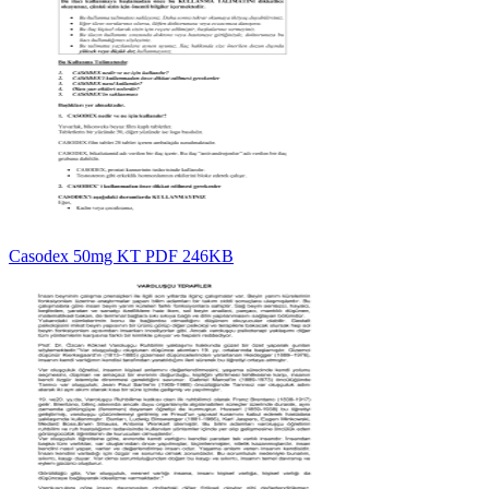
Casodex 50mg KT PDF 246KB