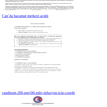
Can`da hacamat merkezi açıldı
candisept-200-mg100-mliv-infuzyon-icin-cozelti