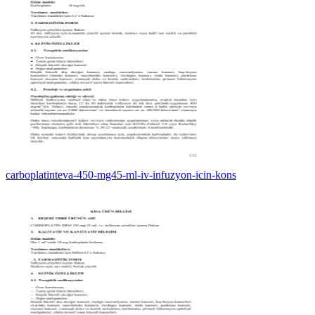
carboplatinteva-450-mg45-ml-iv-infuzyon-icin-kons