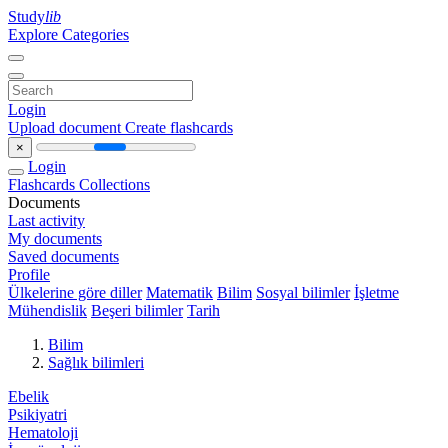
Study
lib
Explore Categories
Login
Upload document
Create flashcards
×
Login
Flashcards
Collections
Documents
Last activity
My documents
Saved documents
Profile
Ülkelerine göre diller
Matematik
Bilim
Sosyal bilimler
İşletme
Mühendislik
Beşeri bilimler
Tarih
Bilim
Sağlık bilimleri
Ebelik
Psikiyatri
Hematoloji