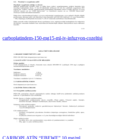
carboplatindem-150-mg15-ml-iv-infuzyon-cozeltisi
CARBOPLATİN “EBEWE” 10 mg/ml