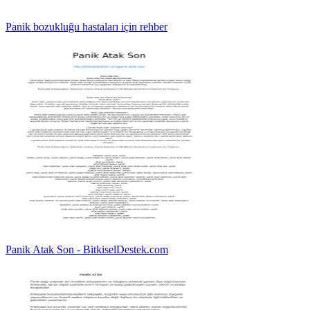
Panik bozukluğu hastaları için rehber
Panik Atak Son - BitkiselDestek.com