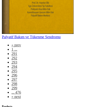
Palyatif Bakım ve Tükenme Sendromu
«
prev
1 ...
291
292
293
294
295
296
297
298
299
... 476
»
next
Products