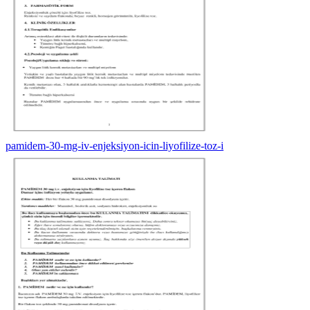
pamidem-30-mg-iv-enjeksiyon-icin-liyofilize-toz-i