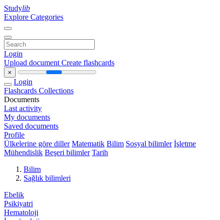
Study
lib
Explore Categories
Login
Upload document
Create flashcards
×
Login
Flashcards
Collections
Documents
Last activity
My documents
Saved documents
Profile
Ülkelerine göre diller
Matematik
Bilim
Sosyal bilimler
İşletme
Mühendislik
Beşeri bilimler
Tarih
Bilim
Sağlık bilimleri
Ebelik
Psikiyatri
Hematoloji