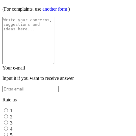
(For complaints, use
another form
)
Your e-mail
Input it if you want to receive answer
Rate us
1
2
3
4
5