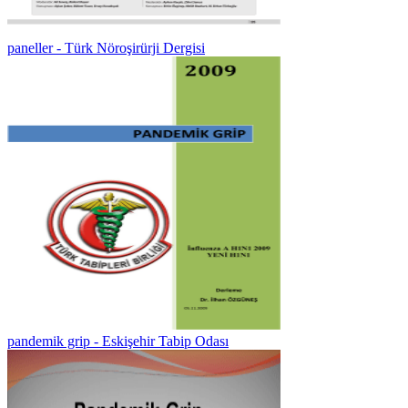
paneller - Türk Nöroşirürji Dergisi
pandemik grip - Eskişehir Tabip Odası