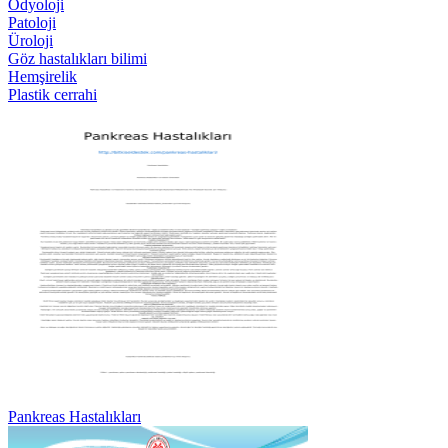
Odyoloji
Patoloji
Üroloji
Göz hastalıkları bilimi
Hemşirelik
Plastik cerrahi
Pankreas Hastalıkları