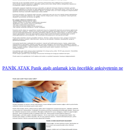
PANİK ATAK Panik atağı anlamak için öncelikle anksiyetenin ne