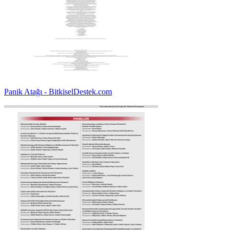
Panik Atağı - BitkiselDestek.com