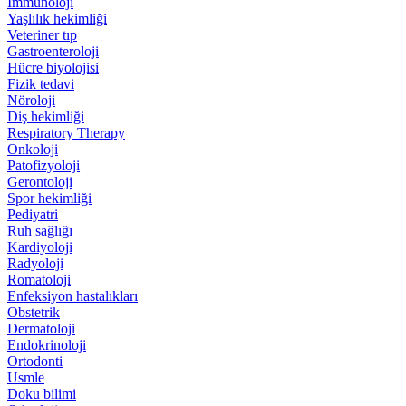
İmmünoloji
Yaşlılık hekimliği
Veteriner tıp
Gastroenteroloji
Hücre biyolojisi
Fizik tedavi
Nöroloji
Diş hekimliği
Respiratory Therapy
Onkoloji
Patofizyoloji
Gerontoloji
Spor hekimliği
Pediyatri
Ruh sağlığı
Kardiyoloji
Radyoloji
Romatoloji
Enfeksiyon hastalıkları
Obstetrik
Dermatoloji
Endokrinoloji
Ortodonti
Usmle
Doku bilimi