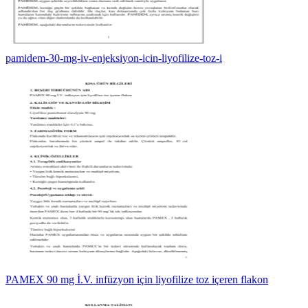
pamidem-30-mg-iv-enjeksiyon-icin-liyofilize-toz-i
PAMEX 90 mg İ.V. infüzyon için liyofilize toz içeren flakon