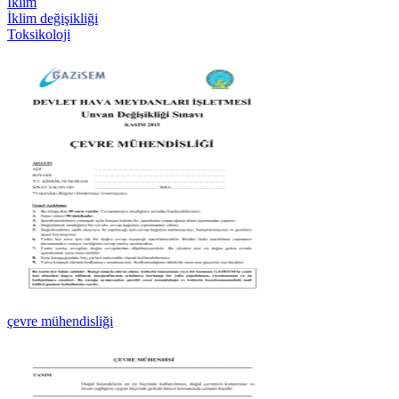
İklim
İklim değişikliği
Toksikoloji
çevre mühendisliği