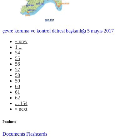
çevre koruma ve kontrol dairesi başkanlığı 5 mayıs 2017
«
prev
1 ...
54
55
56
57
58
59
60
61
62
... 154
»
next
Products
Documents
Flashcards