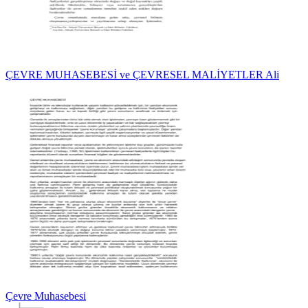
ÇEVRE MUHASEBESİ ve ÇEVRESEL MALİYETLER Ali
Çevre Muhasebesi