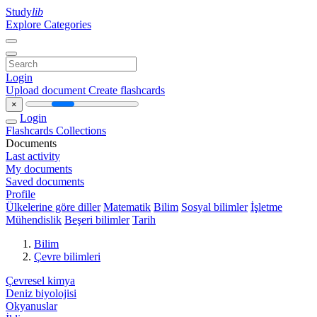
Study
lib
Explore Categories
Login
Upload document
Create flashcards
×
Login
Flashcards
Collections
Documents
Last activity
My documents
Saved documents
Profile
Ülkelerine göre diller
Matematik
Bilim
Sosyal bilimler
İşletme
Mühendislik
Beşeri bilimler
Tarih
Bilim
Çevre bilimleri
Çevresel kimya
Deniz biyolojisi
Okyanuslar