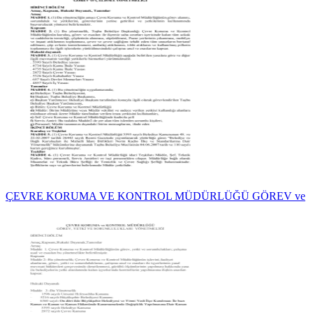
ÇEVRE KORUMA VE KONTROL MÜDÜRLÜĞÜ GÖREV ve