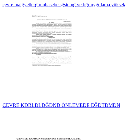
çevre malġyetlerġ muhasebe sġstemġ ve bġr uygulama yüksek
ÇEVRE KĐRLĐLĐĞĐNĐ ÖNLEMEDE EĞĐTĐMĐN