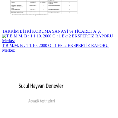
TARKİM BİTKİ KORUMA SANAYİ ve TİCARET A.Ş.
T.B.M.M. B : 1 1.10. 2000 O : 1 Ek: 2 EKSPERTİZ RAPORU
Merkez