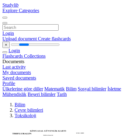
Study
lib
Explore Categories
Login
Upload document
Create flashcards
×
Login
Flashcards
Collections
Documents
Last activity
My documents
Saved documents
Profile
Ülkelerine göre diller
Matematik
Bilim
Sosyal bilimler
İşletme
Mühendislik
Beşeri bilimler
Tarih
Bilim
Çevre bilimleri
Toksikoloji