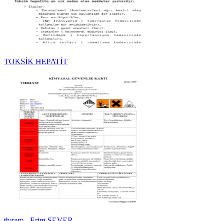
TOKSİK HEPATİT
thıram - Erim SEVER