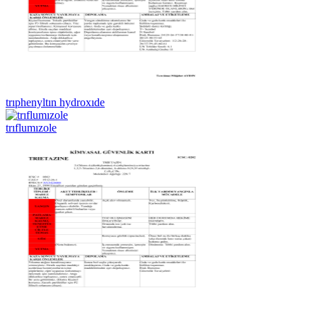
trıphenyltın hydroxıde
trıflumızole