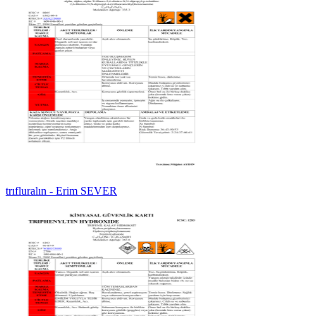
trıfluralın - Erim SEVER