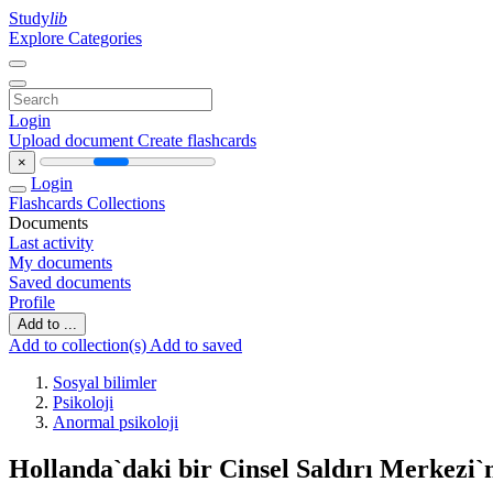
Study
lib
Explore Categories
Login
Upload document
Create flashcards
×
Login
Flashcards
Collections
Documents
Last activity
My documents
Saved documents
Profile
Add to ...
Add to collection(s)
Add to saved
Sosyal bilimler
Psikoloji
Anormal psikoloji
Hollanda`daki bir Cinsel Saldırı Merkezi