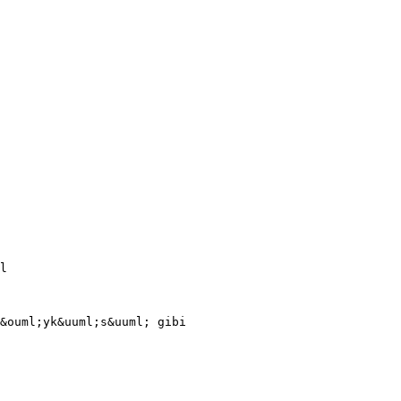
l
&ouml;yk&uuml;s&uuml; gibi