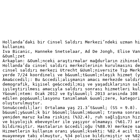
Hollanda’daki bir Cinsel Saldırı Merkezi’ndeki uzman hi
kullanımı
Iva Bicanic, Hanneke Snetselaar, Ad De Jongh, Elise Van
&Ouml;zet
Arkaplan: &Ouml;nceki araştırmalar mağdurların zihinsel
Hollanda’da cinsel saldırı merkezlerinin kurulmasını de
cinsel saldırı merkezi Utrecht &Uuml;niversite Tıp Mer
yerde 7/24 koordineli ve b&uuml;t&uuml;nleşik hizmet (y
Ama&ccedil;: Bu &ccedil;alışmanın amacı merkezde saldır
demografik, kişisel ge&ccedil;miş ve yaşadıklarının sal
iyileştirilmesi amacıyla saldırı sonrası hizmetleri kul
Y&ouml;ntem: Ocak 2012 ve Eyl&uuml;l 2013 arasında 108 
edilen pop&uuml;lasyonu tanımlamak &uuml;zere, kategori
oluşturulmuştur.
Sonu&ccedil;lar: Ortalama yaş 21.3’t&uuml; (SS = 9.8).
b&uuml;y&uuml;k bir b&ouml;l&uuml;m&uuml; travma sonras
yeniden maruz kalma riskini (%32.4), ruh sağlığının hiz
ve biyolojik ebeveynler ile yaşıyor olmamayı (%61.7) ar
bildirmiştir. Hastaların &ccedil;oğu (%88.9) merkeze s
Hizmetlerin kullanım oranı y&uuml;ksekti: %82.4 acil tı
muayeneye tabi olmuştur, %34 polise bildirmiştir ve %82