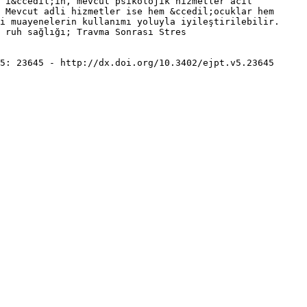
 i&ccedil;in, mevcut psikolojik hizmetler acil
 Mevcut adli hizmetler ise hem &ccedil;ocuklar hem
i muayenelerin kullanımı yoluyla iyileştirilebilir.
; ruh sağlığı; Travma Sonrası Stres