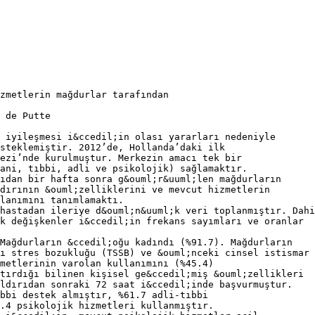
zmetlerin mağdurlar tarafından
 de Putte
 iyileşmesi i&ccedil;in olası yararları nedeniyle
steklemiştir. 2012’de, Hollanda’daki ilk
kezi’nde kurulmuştur. Merkezin amacı tek bir
ani, tıbbi, adli ve psikolojik) sağlamaktır.
ıdan bir hafta sonra g&ouml;r&uuml;len mağdurların
dırının &ouml;zelliklerini ve mevcut hizmetlerin
lanımını tanımlamaktı.
hastadan ileriye d&ouml;n&uuml;k veri toplanmıştır. Dahi
k değişkenler i&ccedil;in frekans sayımları ve oranlar
 Mağdurların &ccedil;oğu kadındı (%91.7). Mağdurların
ı stres bozukluğu (TSSB) ve &ouml;nceki cinsel istismar 
metlerinin varolan kullanımını (%45.4)
tırdığı bilinen kişisel ge&ccedil;miş &ouml;zellikleri
aldırıdan sonraki 72 saat i&ccedil;inde başvurmuştur.
bbi destek almıştır, %61.7 adli-tıbbi
.4 psikolojik hizmetleri kullanmıştır.