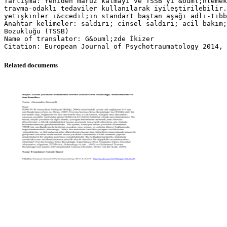
Tartışma: Yeniden maruz kalmayı ve TSSB’yi &ouml;nlemek
travma-odaklı tedaviler kullanılarak iyileştirilebilir.
yetişkinler i&ccedil;in standart baştan aşağı adlı-tıbb
Anahtar kelimeler: saldırı; cinsel saldırı; acil bakım
Bozukluğu (TSSB)
Name of translator: G&ouml;zde İkizer
Related documents