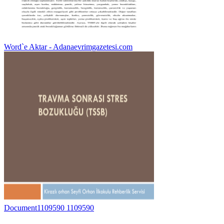
Word`e Aktar - Adanaevrimgazetesi.com
Document1109590 1109590