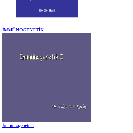
İMMÜNOGENETİK
İmmünogenetik I