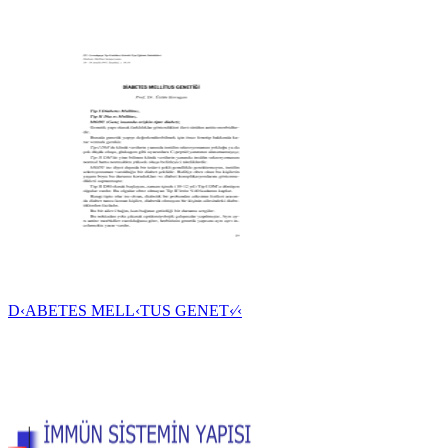
D‹ABETES MELL‹TUS GENET‹⁄‹