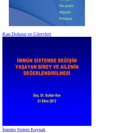
Kan Dokusu ve Görevleri
İmmün Sistem Kaynak