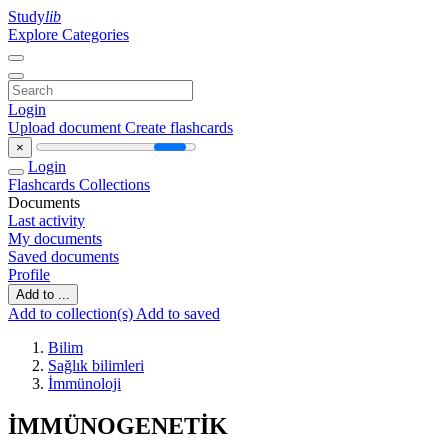
Study
lib
Explore Categories
Login
Upload document
Create flashcards
×
Login
Flashcards
Collections
Documents
Last activity
My documents
Saved documents
Profile
Add to ...
Add to collection(s)
Add to saved
Bilim
Sağlık bilimleri
İmmünoloji
İMMÜNOGENETİK