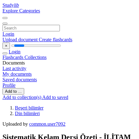
Study
lib
Explore Categories
Login
Upload document
Create flashcards
×
Login
Flashcards
Collections
Documents
Last activity
My documents
Saved documents
Profile
Add to ...
Add to collection(s)
Add to saved
Beşeri bilimler
Din bilimleri
Uploaded by
common.user7092
Sistematik Kelam Dersi Özeti - İLİTAM