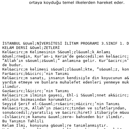
İSTANBUL &Uuml;NİVERSİTESİ İLİTAM PROGRAMI 3.SINIF 1. D&Ouml;NEM SİSTEMATİK KELAM DERSİ &Ouml;ZETLERİ Kel&acirc;m Kelimesinin S&ouml;zl&uuml;k Anlamı &Ouml;rneğin, Kur’an-ı Kerim’de ge&ccedil;en kel&acirc;mullah tabiri, “Allah’ın s&ouml;z&uuml;” anlamına gelir. Kur’&acirc;n’a, “Kel&acirc;mullah” isminin verilmesinin sebebi de budur. Kel&acirc;m kelimesi s&ouml;zl&uuml;kte, “s&ouml;z, konuşma, kelime ve delil” anlamlarında kullanılır Far&acirc;b&icirc;’nin Tanımı Kel&acirc;m sanatı, insanın kendisiyle din koyucunun a&ccedil;ıkladığı belirli g&ouml;r&uuml;ş ve fiillere yardım etmeye ve bunlara muhalefet edenleri yenmeye muktedir kılan bir ilimdir. Gaz&acirc;l&icirc;’nin Tanımı Kel&acirc;m ilminin gayesi, Ehl-i S&uuml;nnet ak&icirc;desini muhafaza etmek ve onları bid’at ehlinin bozmasından korumaktır. Seyyid Şerif el-C&uuml;rc&acirc;n&icirc;’nin Tanımı Kel&acirc;m, Allah’ın z&acirc;tından ve sıfatlarından, mebde’ ve me&acirc;d (başlangı&ccedil; ve sonu&ccedil;/yaratılış ve &acirc;hiret) itibariyle m&uuml;mkin&acirc;tın (yaratılmışların) durumlarından —İsl&acirc;m kanunu &uuml;zere— bahseden bir ilimdir. Bu Tanımın Tahlili Kelam İlmi, konusuna g&ouml;re tanımlanmıştır. Us&ucirc;l-u sel&acirc;se (ul&ucirc;hiyyet-n&uuml;b&uuml;vvet-&acirc;hiret) dikkate alınmıştır. “İsl&acirc;m kanunu &uuml;zere” kaydı getirilmiştir &Ouml;mer Nasuhi Bilmen’in Tanımı Y&uuml;ce Allah’ın z&acirc;t ve sıfatlarından, n&uuml;b&uuml;vvet ve ris&acirc;lete ait meselelerden, başlangı&ccedil; ve sonu&ccedil; itibariyle m&uuml;kevven&acirc;tın hallerinden —İsl&acirc;m kanunu &uuml;zere— bahseden bir ilimdir. Kel&acirc;m İlminin Konusu Temel Problemlere G&ouml;re: • Ul&ucirc;hiyyet (İl&acirc;hiyy&acirc;t) • N&uuml;b&uuml;vvet • &Acirc;hiret D&ouml;nemlere G&ouml;re: • Mutekaddim&ucirc;n D&ouml;nemi: Varlık. • M&uuml;teahhir&ucirc;n D&ouml;nemi: Bilgi. Kel&acirc;m İlminin Amacı/Faydası • İm&acirc;n esaslarını farklı şekillerde ispatlamak. • Doğru yolu arayanlara kesin deliller getirerek doğru yolu g&ouml;stermek. • Dinin temel esaslarına b&acirc;tıl ehlinin y&ouml;nelttiği itirazları &ccedil;&uuml;r&uuml;tmek. • Diğer din&icirc; ilimler i&ccedil;in temel oluşturmak. • İman eden kimsenin itikadının kuvvetli olmasını sağlamak. • B&acirc;tıl inan&ccedil; ve hurafeleri a&ccedil;ıklayarak m&uuml;minlerin bunlara karşı uyanık olmalarını sağlamak Kel&acirc;m ve Diğer İsl&acirc;m&icirc; İlimler • Tefsir: M&uuml;fessir, Kur’an’ı yorumlamaya &ccedil;alışırken elbette ki kel&acirc;m ilminin ortaya koyduğu temel ilkelerden hareket eder. • Fıkıh: Kelam, dinin inan&ccedil;la ilgili boyutunu temsil eder; Fıkıh ise dinin amel&icirc; y&ouml;n&uuml;yle ilgilenir. • Felsefe: Kelam ilminin ilgilendiği konularla farklı y&ouml;ntemlerle de olsa felsefe de ilgilendiği i&ccedil;in Kel&acirc;m ile Felsefe arasında bir ilişkiden s&ouml;z edilebilir. Kel&acirc;m İlmi İ&ccedil;in Kullanılan İsimler İlmu’l-Ak&acirc;id (Ak&acirc;id İlmi) • Ak&acirc;id, “g&ouml;n&uuml;lden bağlanılan ve kesin bir şekilde inanılan” anlamlarına gelen “ak&icirc;de” kelimesinin &ccedil;oğuludur. • İslam dininde inanılması zorunlu olan im&acirc;n esasları dinin temel kuralları olduğu i&ccedil;in im&acirc;n esaslarından bahseden bu ilme “ak&acirc;id ilmi” ismi verilmiştir. • Tahavi: el-Ak&icirc;detu’t-Tahaviyye, • Nesef&icirc;: Ak&icirc;detu’n-Nesefiyye, • İbn Teymiyye: el-Ak&icirc;detu’l-V&acirc;sıtiyye el-Fıkhu’l-Ekber Eb&ucirc; Hanife ş&ouml;yle der: “Din&icirc; esaslarda fıkıh, h&uuml;k&uuml;mlerin ayrıntılarındaki fıkıhtan daha &uuml;st&uuml;nd&uuml;r. Fıkıh, kişinin itik&acirc;d&icirc; ve amel&icirc; hususlardan bilmesi c&acirc;iz ve v&acirc;cip olan şeyleri bilmesidir. Bunlardan itik&acirc;dlarla ilgili olanlar fıkhu’l-ekberdir. Amel ile ilgili olanlar fıkıhtır.” İlmu’t-Tevh&icirc;d (Tevh&icirc;d İlmi) Tevh&icirc;d (Vahd&acirc;niyyet), il&acirc;h&icirc; sıfatlardan yalnızca biri olmasına rağmen İslam’ın &ouml;z&uuml; tevh&icirc;d olarak ifade edilmiştir. &Ccedil;&uuml;nk&uuml; dinin temeli Allah’ı eşiz, tek ve bir olarak kabul etmekten başlamaktadır. Bunun i&ccedil;in de İsl&acirc;m dininin ana şiarı tevh&icirc;d ilkesidir. Dolayısıyla tevh&icirc;d ismi, İslam’ın inan&ccedil; esaslarının tamamının amacını kapsayan bir ifade olarak kullanılmıştır. İlmu’t-Tevhid ve’s-Sıf&acirc;t (Tevh&icirc;d ve Sıfatlar İlmi) İslam’ın inan&ccedil; konularıyla ilgili farklı yorumların ve tartışmaların ortaya &ccedil;ıkmasıyla b irlikte teşbih, tecsim ve aşırı tenzih olarak ifadelendirebileceğimiz bazı temel yaklaşımlar da beraberinde gelmiştir. İlahi sıfatlar konusunda ispat, ta’til ve tevil konularında İslam kelamcıları arasında bazı g&ouml;r&uuml;ş ayrılıkları olmuştur. İlmu Usuli’d-D&icirc;n (Us&ucirc;lu’d-D&icirc;n İlmi) İslam’ın inan&ccedil; esaslarından bahseden Kelam ilminin bu isimle anılmasının sebebi, bu ilmin dinin temelini ve usul&uuml;n&uuml; oluşturmasıdır. &Ccedil;&uuml;nk&uuml; Allah’ın varlığına ve birliğine, peygamberliğe ve &ouml;ld&uuml;kten sonra dirilmeye im&acirc;n etmeden İslam’ın fıkh&icirc; ve ahlak&icirc; ilkelerinin bir anlamı kalmaz. Bundan dolayı da İslam dininin inan&ccedil; esaslarıyla ilgili h&uuml;k&uuml;mlere ahk&acirc;m-ı asliye ve bu ahk&acirc;m-ı asliyeden bahseden ilme de “us&ucirc;lu’d-din” denilmiştir. İlmu’n-Nazar ve’l-İstidl&acirc;l Kelam ilmi, kelami konuların a&ccedil;ıklanıp yorumlanmasında akıl ve istidlali y&ouml;ntem olarak kullanır. Bunun i&ccedil;in de kelam konusunda yazılmış eserlerin giriş kısımlarında &ouml;n bilgi olarak bilgi elde etme yolları ve bilginin kaynağı hususları ele alınır. Ayrıca kelam konuları i&ccedil;inde yer alan ilahiyat bahislerinde nazara (d&uuml;ş&uuml;nce) ve istidl&acirc;le (akıl y&uuml;r&uuml;tme) &ouml;nemli bir yer verilir. Kel&acirc;m İsminin Veriliş Nedeni “Allah’ın kel&acirc;m”ı meselesi, Bu ilmin m&uuml;nazaralarda dayandığı temel sadece kel&acirc;m (s&ouml;z) olduğu i&ccedil;in, Felsefede “Mantık”a benzediği i&ccedil;in, el-Kel&acirc;m f&icirc; … (bu konudaki kel&acirc;m) ifadeleri konulduğu i&ccedil;in, Delillerin kuvvetinden dolayı, “işte kel&acirc;m dediğin budur” denecek şekilde nihai kel&acirc;m olduğu i&ccedil;in, Bu ilmin erb&acirc;bı, selefin sustuğu hususlarda “kel&acirc;m ettiği” (konuştuğu) i&ccedil;in, “Kelm” k&ouml;k&uuml;nden t&uuml;remiş olduğu i&ccedil;in. &Uuml;NİTE 2 A-KELAM İLMİNİN TEŞEKK&Uuml;L &Ouml;NCESİ D&Ouml;NEMİ Kur’&acirc;n-ı Kerim: Yeni Bir Zihniyet İnşası Hz. Peygamber: Din&icirc; Sorulara ve Sorunlara Yerinde &Ccedil;&ouml;z&uuml;m Farklı Yorumları Doğuran Bazı Olaylar Kel&acirc;m’da Yorum Farklılıklarının Ortaya &Ccedil;ıkış Sebepleri Kur’an-ı Kerim: Yeni Bir Zihniyet İnşası --Kur’an-ı Kerim, yeni bir zihniyet inşa etmek i&ccedil;in insanlığı i&ccedil;inde bulunduğu durumdan kurtulmaya davet eden evrensel bir &ccedil;ağrıdır. --Kur’an-ı Kerim’in yeni bir zihniyet inşası i&ccedil;in &ouml;ng&ouml;rd&uuml;ğ&uuml; temel ilkelerin başında kuşkusuz tevhid inancı gelir. --Kur’an’ın nazil olduğu d&ouml;nemde insanları şirke sevk eden değişik inanma bi&ccedil;imleri vardı. Başta Mecusiler olmak &uuml;zere Hintliler ve bazı Hıristiyan gruplar birden fazla tanrının olduğuna inanmışlar ve onların bu inancı da Arabistan yarımadasına farklı şekillerde yansımıştı. --Kur’an, gerek korku gerekse başka sebeplerden &ouml;t&uuml;r&uuml; &ccedil;ok tanrılı inan&ccedil; bi&ccedil;imine son verilmesi