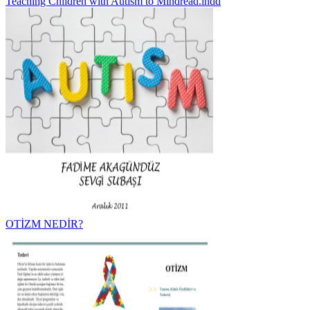
Teaching Children with Autism to Mindread.indd
OTİZM NEDİR?