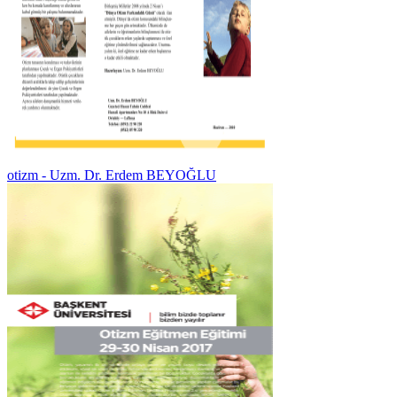
otizm - Uzm. Dr. Erdem BEYOĞLU