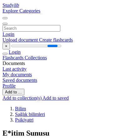
Study
lib
Explore Categories
Login
Upload document
Create flashcards
×
Login
Flashcards
Collections
Documents
Last activity
My documents
Saved documents
Profile
Add to ...
Add to collection(s)
Add to saved
Bilim
Sağlık bilimleri
Psikiyatri
E*itim Sunusu