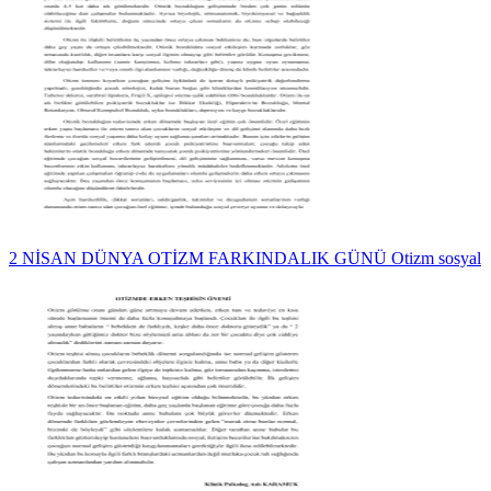
2 NİSAN DÜNYA OTİZM FARKINDALIK GÜNÜ Otizm sosyal