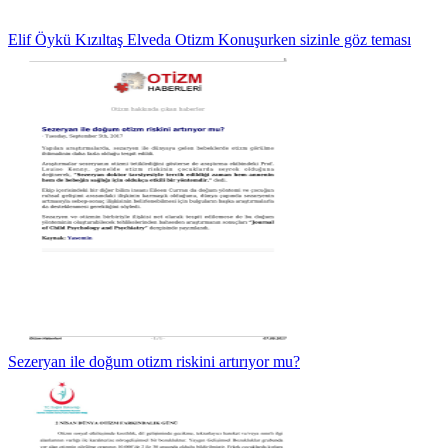
Elif Öykü Kızıltaş Elveda Otizm Konuşurken sizinle göz teması
Sezeryan ile doğum otizm riskini artırıyor mu?